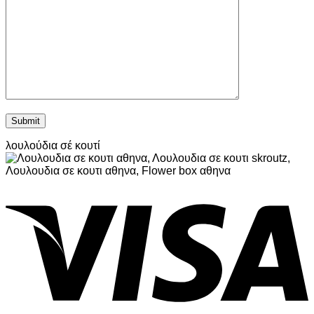
λουλούδια σέ κουτί
V