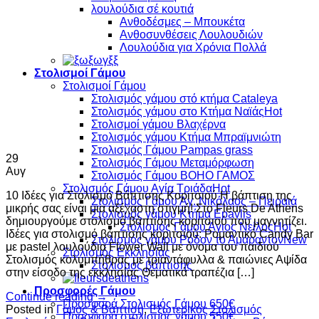
λουλούδια σέ κουτιά
Ανθοδέσμες – Μπουκέτα
Ανθοσυνθέσεις Λουλουδιών
Λουλούδια για Χρόνια Πολλά
Στολισμοί Γάμου
Στολισμοί Γάμου
Στολισμός γάμου στό κτήμα Cataleya
Στολισμός γάμου στο Κτήμα Ναϊάς
Στολισμοί γάμου Βλαχέρνα
Στολισμός γάμου Κτήμα Μπραϊμνιώτη
Στολισμός Γάμου Pampas grass
29
Στολισμός Γάμου Μεταμόρφωση
Αυγ
Στολισμός Γάμου BOHO ΓΑΜΟΣ
Στολισμός Γάμου Αγία Τριάδα
10 Ιδέες για Στολισμό Βάπτισης Κοριτσιού Η βάπτιση της
Στολισμός Γάμου Άγ. Νικόλαος – Πειραιά
μικρής σας είναι μια αξέχαστη στιγμή! Στο Fleurs De Athens
Στολισμός γάμου Κτήμα Epavlis
δημιουργούμε στολισμό βάπτισης κοριτσιού που μαγνητίζει.
Στολισμός Γάμου Άγιος Νείλος
Ιδέες για στολισμό βάπτισης κοριτσιού: Ρομαντικό Candy Bar
Στολισμός γάμου Ρόδον το Αμάραντον
με pastel λουλούδια Flower Wall με όνομα του παιδιού
Στολισμός Εκκλησίας
Στολισμός κολυμπήθρας με τριαντάφυλλα & παιώνιες Αψίδα
Στολισμός βάπτισης
στην είσοδο της εκκλησίας Θεματικά τραπέζια […]
Προσφορές Γάμου
Continue reading
→
Προσφορά Στολισμός Γάμου 650€
Posted in
Γάμος & Βάπτιση
,
Εξωτερικός Στολισμός
Προσφορά στολισμός γάμου 550€