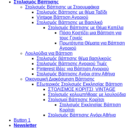
Στολισμός Βάπτισης
Στολισμός Βάπτισης με Στρουμφάκια
Στολισμός Βάπτισης με θέμα Ταξίδι
Vintage Βάπτιση Αγοριού
Στολισμός Βάπτισης με Βασιλικό
Στολισμός Βάπτισης με Θέμα Καπέλα
Πόσο Κοστίζει μια Βάπτιση για
τους Γονείς
Πρωτότυπα Θέματα για Βάπτιση
Αγοριού
Λουλούδια για Βάπτιση
Στολισμός βάπτισης θέμα βασιλικούς
Στολισμός Βάπτισης Αγοριού Τιμές
Pinterest Ιδέες για Βάπτιση Αγοριού
Στολισμός Βάπτισης Αγόρι στην Αθήνα
Οικονομική Διακόσμηση Βάπτισης
Εξωτερικός Στολισμός Εκκλησίας Βάπτιση
ΣΤΟΛΙΣΜΟΣ ΚΟΡΙΤΣΙ VINTAGE
Στολισμός κολυμπήθρας με λουλούδια
Στολισμοί Βάπτισης Κορίτσι
Στολισμός Εκκλησίας Βάπτιση
Κορίτσι
Στολισμός Βάπτισης Αγόρι Αθήνα
Button 1
Newsletter