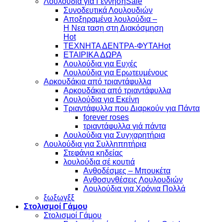
Λουλούδια για Γέννηση
Συνοδευτικά Λουλουδιών
Αποξηραμένα λουλούδια –
Η Νεα ταση στη Διακόσμηση
ΤΕΧΝΗΤΑ ΔΕΝΤΡΑ-ΦΥΤΑ
ΕΤΑΙΡΙΚΑ ΔΩΡΑ
Λουλούδια για Ευχές
Λουλούδια για Ερωτευμένους
Aρκουδάκια από τριαντάφυλλα
Aρκουδάκια από τριαντάφυλλα
Λουλούδια για Εκείνη
Τριαντάφυλλα που Διαρκούν για Πάντα
forever roses
τριαντάφυλλα γιά πάντα
Λουλούδια για Συγχαρητήρια
Λουλούδια για Συλληπητήρια
Στεφάνια κηδείας
λουλούδια σέ κουτιά
Ανθοδέσμες – Μπουκέτα
Ανθοσυνθέσεις Λουλουδιών
Λουλούδια για Χρόνια Πολλά
ξωξωγξξ
Στολισμοί Γάμου
Στολισμοί Γάμου