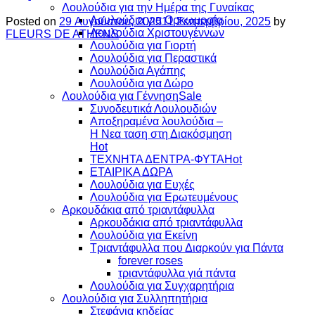
Λουλούδια για την Ημέρα της Γυναίκας
Λουλούδια για Ορκωμοσία
Posted on
29 Αυγούστου, 2025
11 Σεπτεμβρίου, 2025
by
Λουλούδια Χριστουγέννων
FLEURS DE ATHENS
Λουλούδια για Γιορτή
Λουλούδια για Περαστικά
Λουλούδια Αγάπης
Λουλούδια για Δώρο
Λουλούδια για Γέννηση
Συνοδευτικά Λουλουδιών
Αποξηραμένα λουλούδια –
Η Νεα ταση στη Διακόσμηση
ΤΕΧΝΗΤΑ ΔΕΝΤΡΑ-ΦΥΤΑ
ΕΤΑΙΡΙΚΑ ΔΩΡΑ
Λουλούδια για Ευχές
Λουλούδια για Ερωτευμένους
Aρκουδάκια από τριαντάφυλλα
Aρκουδάκια από τριαντάφυλλα
Λουλούδια για Εκείνη
Τριαντάφυλλα που Διαρκούν για Πάντα
forever roses
τριαντάφυλλα γιά πάντα
Λουλούδια για Συγχαρητήρια
Λουλούδια για Συλληπητήρια
Στεφάνια κηδείας