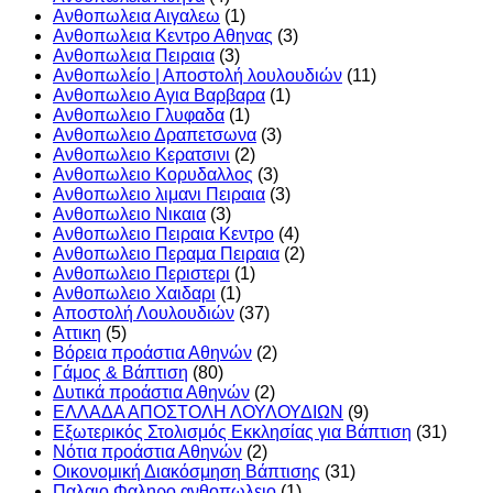
Ανθοπωλεια Αιγαλεω
(1)
Ανθοπωλεια Κεντρο Αθηνας
(3)
Ανθοπωλεια Πειραια
(3)
Ανθοπωλείο | Αποστολή λουλουδιών
(11)
Ανθοπωλειο Αγια Βαρβαρα
(1)
Ανθοπωλειο Γλυφαδα
(1)
Ανθοπωλειο Δραπετσωνα
(3)
Ανθοπωλειο Κερατσινι
(2)
Ανθοπωλειο Κορυδαλλος
(3)
Ανθοπωλειο λιμανι Πειραια
(3)
Ανθοπωλειο Νικαια
(3)
Ανθοπωλειο Πειραια Κεντρο
(4)
Ανθοπωλειο Περαμα Πειραια
(2)
Ανθοπωλειο Περιστερι
(1)
Ανθοπωλειο Χαιδαρι
(1)
Αποστολή Λουλουδιών
(37)
Αττικη
(5)
Βόρεια προάστια Αθηνών
(2)
Γάμος & Βάπτιση
(80)
Δυτικά προάστια Αθηνών
(2)
ΕΛΛΑΔΑ ΑΠΟΣΤΟΛΗ ΛΟΥΛΟΥΔΙΩΝ
(9)
Εξωτερικός Στολισμός Εκκλησίας για Βάπτιση
(31)
Νότια προάστια Αθηνών
(2)
Οικονομική Διακόσμηση Βάπτισης
(31)
Παλαιο Φαληρο ανθοπωλειο
(1)