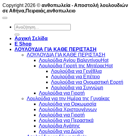
Copyright 2026 ©
ανθοπωλεία - Αποστολή λουλουδιών
σε Αθήνα,Πειραιάς.ανθοπωλειο
Αναζήτηση
για:
Αρχική Σελίδα
E Shop
ΛΟΥΛΟΥΔΙΑ ΓΙΑ ΚΑΘΕ ΠΕΡΙΣΤΑΣΗ
ΛΟΥΛΟΥΔΙΑ ΓΙΑ ΚΑΘΕ ΠΕΡΙΣΤΑΣΗ
Λουλούδια Αγίου Βαλεντίνου
Λουλούδια Γιορτή της Μητέρας
Λουλούδια για Γενέθλια
Λουλούδια για Επέτειο
Λουλούδια για Ονομαστική Εορτή
Λουλούδια για Συγνώμη
Λουλούδια για Γιορτή
Λουλούδια για την Ημέρα της Γυναίκας
Λουλούδια για Ορκωμοσία
Λουλούδια Χριστουγέννων
Λουλούδια για Γιορτή
Λουλούδια για Περαστικά
Λουλούδια Αγάπης
Λουλούδια για Δώρο