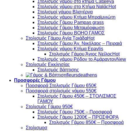
Στολισμός γάμου στό κτήμα Cataleya
Στολισμός γάμου στο Κτήμα Ναϊάς
Στολισμοί γάμου Βλαχέρνα
Στολισμός γάμου Κτήμα Μπραϊμνιώτη
Στολισμός Γάμου Pampas grass
Στολισμός Γάμου Μεταμόρφωση
Στολισμός Γάμου BOHO ΓΑΜΟΣ
Στολισμός Γάμου Αγία Τριάδα
Στολισμός Γάμου Άγ. Νικόλαος – Πειραιά
Στολισμός γάμου Κτήμα Epavlis
Στολισμός Γάμου Άγιος Νείλος
Στολισμός γάμου Ρόδον το Αμάραντον
Στολισμός Εκκλησίας
Στολισμός βάπτισης
fleursdeathens
Προσφορές Γάμου
Προσφορά Στολισμός Γάμου 650€
Προσφορά στολισμός γάμου 550€
Στολισμός Γάμου 450€ – ΣΤΟΛΙΣΜΟΣ
ΓΑΜΟΥ
Στολισμός Γάμου 950€
Στολισμός Γάμου 750€ – Προσφορά
Στολισμός Γάμου 1200€ – ΠΡΟΣΦΟΡΑ
Στολισμός Γάμου 850€ – Προσφορά
Στολισμοσ