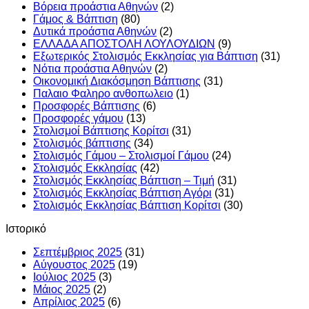
Βόρεια προάστια Αθηνών
(2)
Γάμος & Βάπτιση
(80)
Δυτικά προάστια Αθηνών
(2)
ΕΛΛΑΔΑ ΑΠΟΣΤΟΛΗ ΛΟΥΛΟΥΔΙΩΝ
(9)
Εξωτερικός Στολισμός Εκκλησίας για Βάπτιση
(31)
Νότια προάστια Αθηνών
(2)
Οικονομική Διακόσμηση Βάπτισης
(31)
Παλαιο Φαληρο ανθοπωλειο
(1)
Προσφορές Βάπτισης
(6)
Προσφορές γάμου
(13)
Στολισμοί Βάπτισης Κορίτσι
(31)
Στολισμός βάπτισης
(34)
Στολισμός Γάμου – Στολισμοί Γάμου
(24)
Στολισμός Εκκλησίας
(42)
Στολισμός Εκκλησίας Βάπτιση – Τιμή
(31)
Στολισμός Εκκλησίας Βάπτιση Αγόρι
(31)
Στολισμός Εκκλησίας Βάπτιση Κορίτσι
(30)
Ιστορικό
Σεπτέμβριος 2025
(31)
Αύγουστος 2025
(19)
Ιούλιος 2025
(3)
Μάιος 2025
(2)
Απρίλιος 2025
(6)