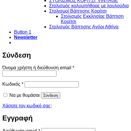
ΣΤΟΛΙΣΜΟΣ ΚΟΡΙΤΣΙ VINTAGE
Στολισμός κολυμπήθρας με λουλούδια
Στολισμοί Βάπτισης Κορίτσι
Στολισμός Εκκλησίας Βάπτιση
Κορίτσι
Στολισμός Βάπτισης Αγόρι Αθήνα
Button 1
Newsletter
Σύνδεση
Απαιτείται
Όνομα χρήστη ή διεύθυνση email
*
Απαιτείται
Κωδικός
*
Να με θυμάσαι
Σύνδεση
Χάσατε τον κωδικό σας;
Εγγραφή
Απαιτείται
Διεύθυνση email
*