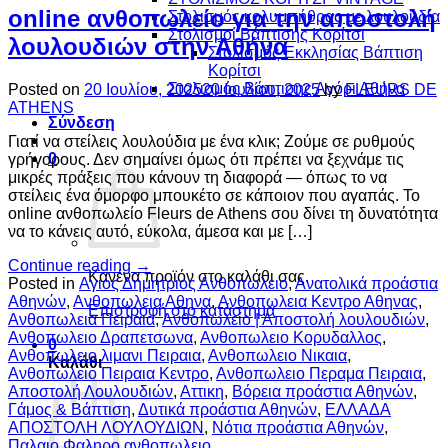
online ανθοπωλείο για την αποστολή
Στολισμός κολυμπήθρας με λουλούδια
Στολισμοί Βάπτισης Κορίτσι
λουλουδιών στην Αθήνα
Στολισμός Εκκλησίας Βάπτιση
Κορίτσι
Στολισμός Βάπτισης Αγόρι Αθήνα
Posted on
20 Ιουλίου, 2025
20 Ιουλίου, 2025
by
FLEURS DE
ATHENS
Σύνδεση
Γιατί να στείλεις λουλούδια με ένα κλικ; Ζούμε σε ρυθμούς
0
γρήγορους. Δεν σημαίνει όμως ότι πρέπει να ξεχνάμε τις
μικρές πράξεις που κάνουν τη διαφορά — όπως το να
στείλεις ένα όμορφο μπουκέτο σε κάποιον που αγαπάς. Το
online ανθοπωλείο Fleurs de Athens σου δίνει τη δυνατότητα
να το κάνεις αυτό, εύκολα, άμεσα και με […]
Continue reading
→
Κανένα προϊόν στο καλάθι σας.
Posted in
Αγιος Δημητριος Ανθοπωλειο
,
Ανατολικά προάστια
Αθηνών
,
Ανθοπωλεια Αθηνα
,
Ανθοπωλεια Κεντρο Αθηνας
,
Επιστροφή στο κατάστημα
Ανθοπωλεια Πειραια
,
Ανθοπωλείο | Αποστολή λουλουδιών
,
Ανθοπωλειο Δραπετσωνα
,
Ανθοπωλειο Κορυδαλλος
,
0
Ανθοπωλειο λιμανι Πειραια
,
Ανθοπωλειο Νικαια
,
Καλάθι
Ανθοπωλειο Πειραια Κεντρο
,
Ανθοπωλειο Περαμα Πειραια
,
Αποστολή Λουλουδιών
,
Αττικη
,
Βόρεια προάστια Αθηνών
,
Γάμος & Βάπτιση
,
Δυτικά προάστια Αθηνών
,
ΕΛΛΑΔΑ
ΑΠΟΣΤΟΛΗ ΛΟΥΛΟΥΔΙΩΝ
,
Νότια προάστια Αθηνών
,
Παλαιο Φαληρο ανθοπωλειο