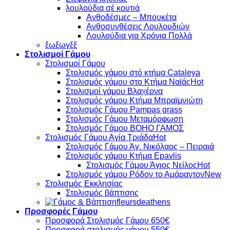
λουλούδια σέ κουτιά
Ανθοδέσμες – Μπουκέτα
Ανθοσυνθέσεις Λουλουδιών
Λουλούδια για Χρόνια Πολλά
ξωξωγξξ
Στολισμοί Γάμου
Στολισμοί Γάμου
Στολισμός γάμου στό κτήμα Cataleya
Στολισμός γάμου στο Κτήμα Ναϊάς
Στολισμοί γάμου Βλαχέρνα
Στολισμός γάμου Κτήμα Μπραϊμνιώτη
Στολισμός Γάμου Pampas grass
Στολισμός Γάμου Μεταμόρφωση
Στολισμός Γάμου BOHO ΓΑΜΟΣ
Στολισμός Γάμου Αγία Τριάδα
Στολισμός Γάμου Άγ. Νικόλαος – Πειραιά
Στολισμός γάμου Κτήμα Epavlis
Στολισμός Γάμου Άγιος Νείλος
Στολισμός γάμου Ρόδον το Αμάραντον
Στολισμός Εκκλησίας
Στολισμός βάπτισης
fleursdeathens
Προσφορές Γάμου
Προσφορά Στολισμός Γάμου 650€
Προσφορά στολισμός γάμου 550€