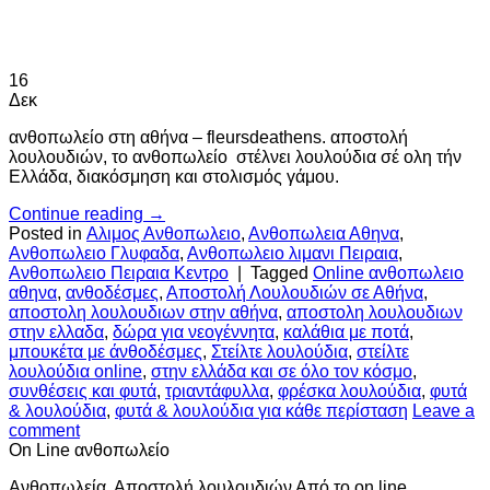
16
Δεκ
ανθοπωλείο στη αθήνα – fleursdeathens. αποστολή
λουλουδιών, το ανθοπωλείο στέλνει λουλούδια σέ ολη τήν
Ελλάδα, διακόσμηση και στολισμός γάμου.
Continue reading
→
Posted in
Αλιμος Ανθοπωλειο
,
Ανθοπωλεια Αθηνα
,
Ανθοπωλειο Γλυφαδα
,
Ανθοπωλειο λιμανι Πειραια
,
Ανθοπωλειο Πειραια Κεντρο
|
Tagged
Online ανθοπωλειο
αθηνα
,
ανθοδέσμες
,
Αποστολή Λουλουδιών σε Αθήνα
,
αποστολη λουλουδιων στην αθήνα
,
αποστολη λουλουδιων
στην ελλαδα
,
δώρα για νεογέννητα
,
καλάθια με ποτά
,
μπουκέτα με άνθοδέσμες
,
Στείλτε λουλούδια
,
στείλτε
λουλούδια online
,
στην ελλάδα και σε όλο τον κόσμο
,
συνθέσεις και φυτά
,
τριαντάφυλλα
,
φρέσκα λουλούδια
,
φυτά
& λουλούδια
,
φυτά & λουλούδια για κάθε περίσταση
Leave a
comment
On Line ανθοπωλείο
Ανθοπωλεία, Αποστολή λουλουδιών Από το on line