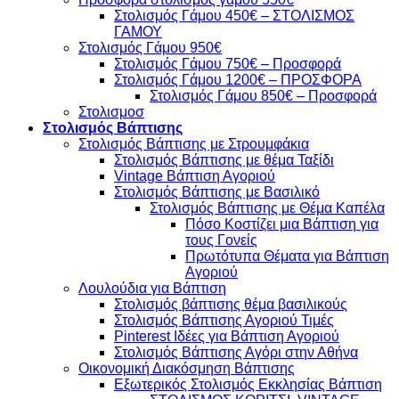
Στολισμός Γάμου 450€ – ΣΤΟΛΙΣΜΟΣ
ΓΑΜΟΥ
Στολισμός Γάμου 950€
Στολισμός Γάμου 750€ – Προσφορά
Στολισμός Γάμου 1200€ – ΠΡΟΣΦΟΡΑ
Στολισμός Γάμου 850€ – Προσφορά
Στολισμοσ
Στολισμός Βάπτισης
Στολισμός Βάπτισης με Στρουμφάκια
Στολισμός Βάπτισης με θέμα Ταξίδι
Vintage Βάπτιση Αγοριού
Στολισμός Βάπτισης με Βασιλικό
Στολισμός Βάπτισης με Θέμα Καπέλα
Πόσο Κοστίζει μια Βάπτιση για
τους Γονείς
Πρωτότυπα Θέματα για Βάπτιση
Αγοριού
Λουλούδια για Βάπτιση
Στολισμός βάπτισης θέμα βασιλικούς
Στολισμός Βάπτισης Αγοριού Τιμές
Pinterest Ιδέες για Βάπτιση Αγοριού
Στολισμός Βάπτισης Αγόρι στην Αθήνα
Οικονομική Διακόσμηση Βάπτισης
Εξωτερικός Στολισμός Εκκλησίας Βάπτιση