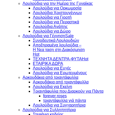
Λουλούδια για την Ημέρα της Γυναίκας
Λουλούδια για Ορκωμοσία
Λουλούδια Χριστουγέννων
Λουλούδια για Γιορτή
Λουλούδια για Περαστικά
Λουλούδια Αγάπης
Λουλούδια για Δώρο
Λουλούδια για Γέννηση
Συνοδευτικά Λουλουδιών
Αποξηραμένα λουλούδια –
Η Νεα ταση στη Διακόσμηση
ΤΕΧΝΗΤΑ ΔΕΝΤΡΑ-ΦΥΤΑ
ΕΤΑΙΡΙΚΑ ΔΩΡΑ
Λουλούδια για Ευχές
Λουλούδια για Ερωτευμένους
Aρκουδάκια από τριαντάφυλλα
Aρκουδάκια από τριαντάφυλλα
Λουλούδια για Εκείνη
Τριαντάφυλλα που Διαρκούν για Πάντα
forever roses
τριαντάφυλλα γιά πάντα
Λουλούδια για Συγχαρητήρια
Λουλούδια για Συλληπητήρια
Στεφάνια κηδείας