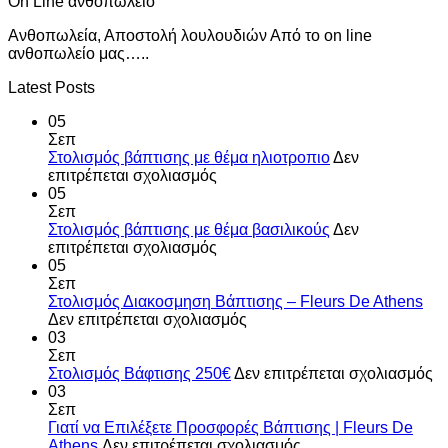
On Line ανθοπωλείο
Ανθοπωλεία, Αποστολή λουλουδιών Από το on line
ανθοπωλείο μας…..
Latest Posts
05
Σεπ
Στολισμός βάπτισης με θέμα ηλιοτροπιο
Δεν
στο
επιτρέπεται σχολιασμός
Στολισμός
05
βάπτισης
Σεπ
με
Στολισμός βάπτισης με θέμα βασιλικούς
Δεν
θέμα
στο
επιτρέπεται σχολιασμός
ηλιοτροπιο
Στολισμός
05
βάπτισης
Σεπ
με
Στολισμός Διακοσμηση Βάπτισης – Fleurs De Athens
θέμα
στο
Δεν επιτρέπεται σχολιασμός
βασιλικούς
Στολισμός
03
Διακοσμηση
Σεπ
Βάπτισης
σ
Στολισμός Βάφτισης 250€
Δεν επιτρέπεται σχολιασμός
–
Στ
03
Fleurs
Β
Σεπ
De
2
Γιατί να Επιλέξετε Προσφορές Βάπτισης | Fleurs De
Athens
στο
Athens
Δεν επιτρέπεται σχολιασμός