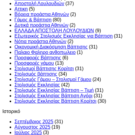
Αποστολή Λουλουδιών
(37)
Αττικη
(5)
Βόρεια προάστια Αθηνών
(2)
Γάμος & Βάπτιση
(80)
Δυτικά προάστια Αθηνών
(2)
ΕΛΛΑΔΑ ΑΠΟΣΤΟΛΗ ΛΟΥΛΟΥΔΙΩΝ
(9)
Εξωτερικός Στολισμός Εκκλησίας για Βάπτιση
(31)
Νότια προάστια Αθηνών
(2)
Οικονομική Διακόσμηση Βάπτισης
(31)
Παλαιο Φαληρο ανθοπωλειο
(1)
Προσφορές Βάπτισης
(6)
Προσφορές γάμου
(13)
Στολισμοί Βάπτισης Κορίτσι
(31)
Στολισμός βάπτισης
(34)
Στολισμός Γάμου – Στολισμοί Γάμου
(24)
Στολισμός Εκκλησίας
(42)
Στολισμός Εκκλησίας Βάπτιση – Τιμή
(31)
Στολισμός Εκκλησίας Βάπτιση Αγόρι
(31)
Στολισμός Εκκλησίας Βάπτιση Κορίτσι
(30)
Ιστορικό
Σεπτέμβριος 2025
(31)
Αύγουστος 2025
(19)
Ιούλιος 2025
(3)