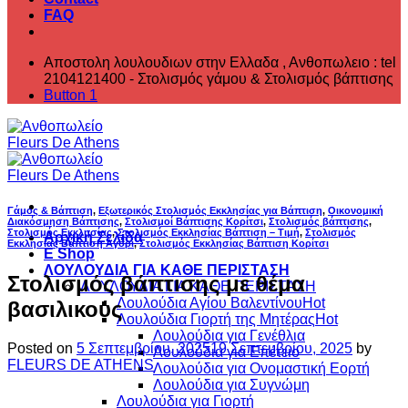
FAQ
Αποστολη λουλουδιων στην Ελλαδα , ‎Ανθοπωλειο : tel
2104121400 - Στολισμός γάμου & Στολισμός βάπτισης
Button 1
Γάμος & Βάπτιση
,
Εξωτερικός Στολισμός Εκκλησίας για Βάπτιση
,
Οικονομική
Διακόσμηση Βάπτισης
,
Στολισμοί Βάπτισης Κορίτσι
,
Στολισμός βάπτισης
,
Στολισμός Εκκλησίας
,
Στολισμός Εκκλησίας Βάπτιση – Τιμή
,
Στολισμός
Αρχική Σελίδα
Εκκλησίας Βάπτιση Αγόρι
,
Στολισμός Εκκλησίας Βάπτιση Κορίτσι
E Shop
ΛΟΥΛΟΥΔΙΑ ΓΙΑ ΚΑΘΕ ΠΕΡΙΣΤΑΣΗ
Στολισμός βάπτισης με θέμα
ΛΟΥΛΟΥΔΙΑ ΓΙΑ ΚΑΘΕ ΠΕΡΙΣΤΑΣΗ
Λουλούδια Αγίου Βαλεντίνου
βασιλικούς
Λουλούδια Γιορτή της Μητέρας
Λουλούδια για Γενέθλια
Posted on
5 Σεπτεμβρίου, 2025
19 Σεπτεμβρίου, 2025
by
Λουλούδια για Επέτειο
FLEURS DE ATHENS
Λουλούδια για Ονομαστική Εορτή
Λουλούδια για Συγνώμη
Λουλούδια για Γιορτή