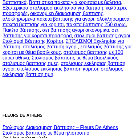
Βαπτιστικά
,
Βαπτιστικα πακετα για κοριτσια με βαλιτσα
,
Εξωτερικοσ στολισμοσ εκκλησιασ για βαπτιση
,
καλύτερες
προσφορές
,
οικονομικη διακοσμηση βαπτισης
,
ολοκληρωμενα πακετα βαπτισης για αγορι
,
ολοκληρωμενα
πακετα βαπτισης για κοριτσι
,
πακετα βαπτισης 250 ευρω
,
Πακέτο βάπτισης
,
σετ βαπτισης αγορι οικονομικα
,
σετ
βαπτισης για κοριτσι προσφορα
,
στολισμοι βαπτισης αγορι
,
Στολισμοί Βάπτισης Κορίτσι
,
ΣΤΟΛΙΣΜΟΙ Εκκλησίας για
βάπτιση
,
στολισμος βαπτιση αγορι
,
Στολισμός βάπτισης για
κορίτσι με θέμα βασιλικούς
,
στολισμος βαπτισης με 100
ευρω αθηνα
,
Στολισμός βάπτισης με θέμα βασιλικούς
,
στολισμος βαπτισης τιμες
,
στολισμος εκκλησιας βαπτιση
αγορι
,
στολισμος εκκλησιας βαπτιση κοριτσι
,
στολισμος
εκκλησιας βαπτιση τιμη
.
FLEURS DE ATHENS
Στολισμός Διακοσμηση Βάπτισης – Fleurs De Athens
Στολισμός βάπτισης με θέμα ηλιοτροπιο