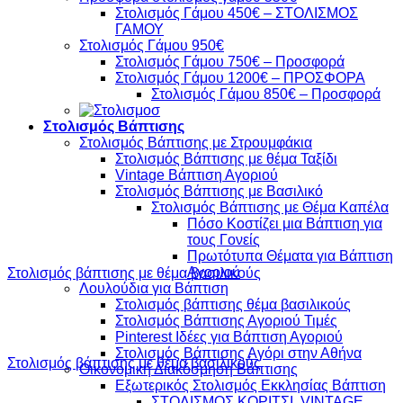
Στολισμός Γάμου 450€ – ΣΤΟΛΙΣΜΟΣ
ΓΑΜΟΥ
Στολισμός Γάμου 950€
Στολισμός Γάμου 750€ – Προσφορά
Στολισμός Γάμου 1200€ – ΠΡΟΣΦΟΡΑ
Στολισμός Γάμου 850€ – Προσφορά
Στολισμός Βάπτισης
Στολισμός Βάπτισης με Στρουμφάκια
Στολισμός Βάπτισης με θέμα Ταξίδι
Vintage Βάπτιση Αγοριού
Στολισμός Βάπτισης με Βασιλικό
Στολισμός Βάπτισης με Θέμα Καπέλα
Πόσο Κοστίζει μια Βάπτιση για
τους Γονείς
Πρωτότυπα Θέματα για Βάπτιση
Αγοριού
Στολισμός βάπτισης με θέμα βασιλικούς
Λουλούδια για Βάπτιση
Στολισμός βάπτισης θέμα βασιλικούς
Στολισμός Βάπτισης Αγοριού Τιμές
Pinterest Ιδέες για Βάπτιση Αγοριού
Στολισμός Βάπτισης Αγόρι στην Αθήνα
Στολισμός βάπτισης με θέμα βασιλικούς
Οικονομική Διακόσμηση Βάπτισης
Εξωτερικός Στολισμός Εκκλησίας Βάπτιση
ΣΤΟΛΙΣΜΟΣ ΚΟΡΙΤΣΙ VINTAGE