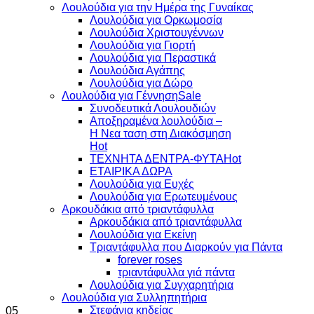
Λουλούδια για την Ημέρα της Γυναίκας
Λουλούδια για Ορκωμοσία
Λουλούδια Χριστουγέννων
Λουλούδια για Γιορτή
Λουλούδια για Περαστικά
Λουλούδια Αγάπης
Λουλούδια για Δώρο
Λουλούδια για Γέννηση
Συνοδευτικά Λουλουδιών
Αποξηραμένα λουλούδια –
Η Νεα ταση στη Διακόσμηση
ΤΕΧΝΗΤΑ ΔΕΝΤΡΑ-ΦΥΤΑ
ΕΤΑΙΡΙΚΑ ΔΩΡΑ
Λουλούδια για Ευχές
Λουλούδια για Ερωτευμένους
Aρκουδάκια από τριαντάφυλλα
Aρκουδάκια από τριαντάφυλλα
Λουλούδια για Εκείνη
Τριαντάφυλλα που Διαρκούν για Πάντα
forever roses
τριαντάφυλλα γιά πάντα
Λουλούδια για Συγχαρητήρια
Λουλούδια για Συλληπητήρια
Στεφάνια κηδείας
05