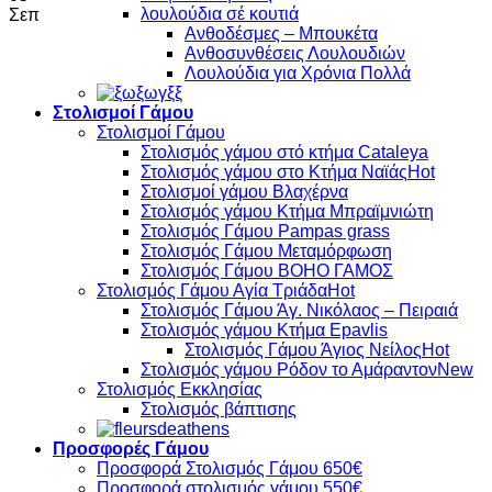
λουλούδια σέ κουτιά
Σεπ
Ανθοδέσμες – Μπουκέτα
Ανθοσυνθέσεις Λουλουδιών
Λουλούδια για Χρόνια Πολλά
Στολισμοί Γάμου
Στολισμοί Γάμου
Στολισμός γάμου στό κτήμα Cataleya
Στολισμός γάμου στο Κτήμα Ναϊάς
Στολισμοί γάμου Βλαχέρνα
Στολισμός γάμου Κτήμα Μπραϊμνιώτη
Στολισμός Γάμου Pampas grass
Στολισμός Γάμου Μεταμόρφωση
Στολισμός Γάμου BOHO ΓΑΜΟΣ
Στολισμός Γάμου Αγία Τριάδα
Στολισμός Γάμου Άγ. Νικόλαος – Πειραιά
Στολισμός γάμου Κτήμα Epavlis
Στολισμός Γάμου Άγιος Νείλος
Στολισμός γάμου Ρόδον το Αμάραντον
Στολισμός Εκκλησίας
Στολισμός βάπτισης
Προσφορές Γάμου
Προσφορά Στολισμός Γάμου 650€
Προσφορά στολισμός γάμου 550€