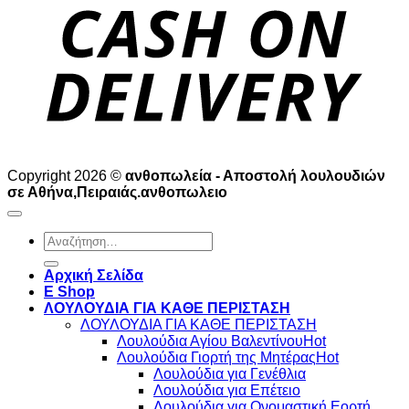
D
Copyright 2026 ©
ανθοπωλεία - Αποστολή λουλουδιών
σε Αθήνα,Πειραιάς.ανθοπωλειο
Αναζήτηση
για:
Αρχική Σελίδα
E Shop
ΛΟΥΛΟΥΔΙΑ ΓΙΑ ΚΑΘΕ ΠΕΡΙΣΤΑΣΗ
ΛΟΥΛΟΥΔΙΑ ΓΙΑ ΚΑΘΕ ΠΕΡΙΣΤΑΣΗ
Λουλούδια Αγίου Βαλεντίνου
Λουλούδια Γιορτή της Μητέρας
Λουλούδια για Γενέθλια
Λουλούδια για Επέτειο
Λουλούδια για Ονομαστική Εορτή