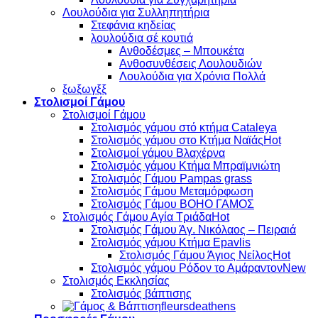
Λουλούδια για Συλληπητήρια
Στεφάνια κηδείας
λουλούδια σέ κουτιά
Ανθοδέσμες – Μπουκέτα
Ανθοσυνθέσεις Λουλουδιών
Λουλούδια για Χρόνια Πολλά
ξωξωγξξ
Στολισμοί Γάμου
Στολισμοί Γάμου
Στολισμός γάμου στό κτήμα Cataleya
Στολισμός γάμου στο Κτήμα Ναϊάς
Στολισμοί γάμου Βλαχέρνα
Στολισμός γάμου Κτήμα Μπραϊμνιώτη
Στολισμός Γάμου Pampas grass
Στολισμός Γάμου Μεταμόρφωση
Στολισμός Γάμου BOHO ΓΑΜΟΣ
Στολισμός Γάμου Αγία Τριάδα
Στολισμός Γάμου Άγ. Νικόλαος – Πειραιά
Στολισμός γάμου Κτήμα Epavlis
Στολισμός Γάμου Άγιος Νείλος
Στολισμός γάμου Ρόδον το Αμάραντον
Στολισμός Εκκλησίας
Στολισμός βάπτισης
fleursdeathens