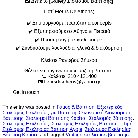
📸 Δείτε το [Gallery Στολισμού Βάπτισης]
Γιατί Fleurs De Athens;
✔️ Δημιουργούμε πρωτότυπα concepts
✔️ Εξυπηρετούμε σε Αθήνα & Πειραιά
✔️ Προσαρμογή σε κάθε budget
✔️ Συνδυάζουμε λουλούδια, γλυκά & διακόσμηση
Κλείστε Ραντεβού Σήμερα
Θέλετε να οργανώσουμε μαζί τη βάπτιση;
📞 Καλέστε: 210 4121400
📧 fleursdeathens@yahoo.gr
Get in touch
This entry was posted in
Γάμος & Βάπτιση
,
Εξωτερικός
Στολισμός Εκκλησίας για Βάπτιση
,
Οικονομική Διακόσμηση
Βάπτισης
,
Στολισμοί Βάπτισης Κορίτσι
,
Στολισμός βάπτισης
,
Στολισμός Εκκλησίας
,
Στολισμός Εκκλησίας Βάπτιση – Τιμή
,
Στολισμός Εκκλησίας Βάπτιση Αγόρι
,
Στολισμός Εκκλησίας
Βάπτιση Κορίτσι
and tagged
Vintage στολισμοσ βαπτισησ
,