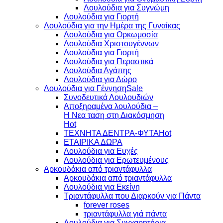
Λουλούδια για Συγνώμη
Λουλούδια για Γιορτή
Λουλούδια για την Ημέρα της Γυναίκας
Λουλούδια για Ορκωμοσία
Λουλούδια Χριστουγέννων
Λουλούδια για Γιορτή
Λουλούδια για Περαστικά
Λουλούδια Αγάπης
Λουλούδια για Δώρο
Λουλούδια για Γέννηση
Συνοδευτικά Λουλουδιών
Αποξηραμένα λουλούδια –
Η Νεα ταση στη Διακόσμηση
ΤΕΧΝΗΤΑ ΔΕΝΤΡΑ-ΦΥΤΑ
ΕΤΑΙΡΙΚΑ ΔΩΡΑ
Λουλούδια για Ευχές
Λουλούδια για Ερωτευμένους
Aρκουδάκια από τριαντάφυλλα
Aρκουδάκια από τριαντάφυλλα
Λουλούδια για Εκείνη
Τριαντάφυλλα που Διαρκούν για Πάντα
forever roses
τριαντάφυλλα γιά πάντα
Λουλούδια για Συγχαρητήρια