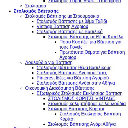
Στολισμός Γάμου 850€ – Προσφορά
Στολισμοσ
Στολισμός Βάπτισης
Στολισμός Βάπτισης με Στρουμφάκια
Στολισμός Βάπτισης με θέμα Ταξίδι
Vintage Βάπτιση Αγοριού
Στολισμός Βάπτισης με Βασιλικό
Στολισμός Βάπτισης με Θέμα Καπέλα
Πόσο Κοστίζει μια Βάπτιση για
τους Γονείς
Πρωτότυπα Θέματα για Βάπτιση
Αγοριού
Λουλούδια για Βάπτιση
Στολισμός βάπτισης θέμα βασιλικούς
Στολισμός Βάπτισης Αγοριού Τιμές
Pinterest Ιδέες για Βάπτιση Αγοριού
Στολισμός Βάπτισης Αγόρι στην Αθήνα
Οικονομική Διακόσμηση Βάπτισης
Εξωτερικός Στολισμός Εκκλησίας Βάπτιση
ΣΤΟΛΙΣΜΟΣ ΚΟΡΙΤΣΙ VINTAGE
Στολισμός κολυμπήθρας με λουλούδια
Στολισμοί Βάπτισης Κορίτσι
Στολισμός Εκκλησίας Βάπτιση
Κορίτσι
Στολισμός Βάπτισης Αγόρι Αθήνα