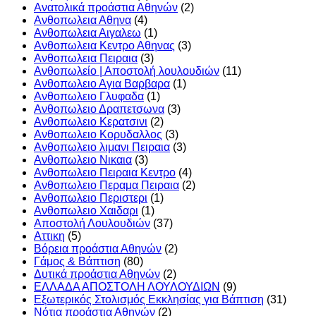
Ανατολικά προάστια Αθηνών
(2)
Ανθοπωλεια Αθηνα
(4)
Ανθοπωλεια Αιγαλεω
(1)
Ανθοπωλεια Κεντρο Αθηνας
(3)
Ανθοπωλεια Πειραια
(3)
Ανθοπωλείο | Αποστολή λουλουδιών
(11)
Ανθοπωλειο Αγια Βαρβαρα
(1)
Ανθοπωλειο Γλυφαδα
(1)
Ανθοπωλειο Δραπετσωνα
(3)
Ανθοπωλειο Κερατσινι
(2)
Ανθοπωλειο Κορυδαλλος
(3)
Ανθοπωλειο λιμανι Πειραια
(3)
Ανθοπωλειο Νικαια
(3)
Ανθοπωλειο Πειραια Κεντρο
(4)
Ανθοπωλειο Περαμα Πειραια
(2)
Ανθοπωλειο Περιστερι
(1)
Ανθοπωλειο Χαιδαρι
(1)
Αποστολή Λουλουδιών
(37)
Αττικη
(5)
Βόρεια προάστια Αθηνών
(2)
Γάμος & Βάπτιση
(80)
Δυτικά προάστια Αθηνών
(2)
ΕΛΛΑΔΑ ΑΠΟΣΤΟΛΗ ΛΟΥΛΟΥΔΙΩΝ
(9)
Εξωτερικός Στολισμός Εκκλησίας για Βάπτιση
(31)
Νότια προάστια Αθηνών
(2)