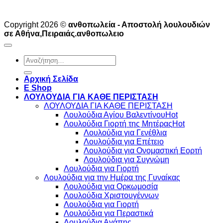
Copyright 2026 ©
ανθοπωλεία - Αποστολή λουλουδιών
σε Αθήνα,Πειραιάς.ανθοπωλειο
Αναζήτηση
για:
Αρχική Σελίδα
E Shop
ΛΟΥΛΟΥΔΙΑ ΓΙΑ ΚΑΘΕ ΠΕΡΙΣΤΑΣΗ
ΛΟΥΛΟΥΔΙΑ ΓΙΑ ΚΑΘΕ ΠΕΡΙΣΤΑΣΗ
Λουλούδια Αγίου Βαλεντίνου
Λουλούδια Γιορτή της Μητέρας
Λουλούδια για Γενέθλια
Λουλούδια για Επέτειο
Λουλούδια για Ονομαστική Εορτή
Λουλούδια για Συγνώμη
Λουλούδια για Γιορτή
Λουλούδια για την Ημέρα της Γυναίκας
Λουλούδια για Ορκωμοσία
Λουλούδια Χριστουγέννων
Λουλούδια για Γιορτή
Λουλούδια για Περαστικά
Λουλούδια Αγάπης