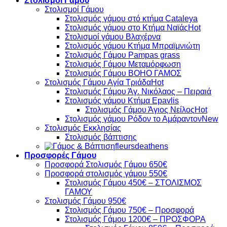
Στολισμοί Γάμου
Στολισμοί Γάμου
Στολισμός γάμου στό κτήμα Cataleya
Στολισμός γάμου στο Κτήμα Ναϊάς
Στολισμοί γάμου Βλαχέρνα
Στολισμός γάμου Κτήμα Μπραϊμνιώτη
Στολισμός Γάμου Pampas grass
Στολισμός Γάμου Μεταμόρφωση
Στολισμός Γάμου BOHO ΓΑΜΟΣ
Στολισμός Γάμου Αγία Τριάδα
Στολισμός Γάμου Άγ. Νικόλαος – Πειραιά
Στολισμός γάμου Κτήμα Epavlis
Στολισμός Γάμου Άγιος Νείλος
Στολισμός γάμου Ρόδον το Αμάραντον
Στολισμός Εκκλησίας
Στολισμός βάπτισης
fleursdeathens
Προσφορές Γάμου
Προσφορά Στολισμός Γάμου 650€
Προσφορά στολισμός γάμου 550€
Στολισμός Γάμου 450€ – ΣΤΟΛΙΣΜΟΣ
ΓΑΜΟΥ
Στολισμός Γάμου 950€
Στολισμός Γάμου 750€ – Προσφορά
Στολισμός Γάμου 1200€ – ΠΡΟΣΦΟΡΑ