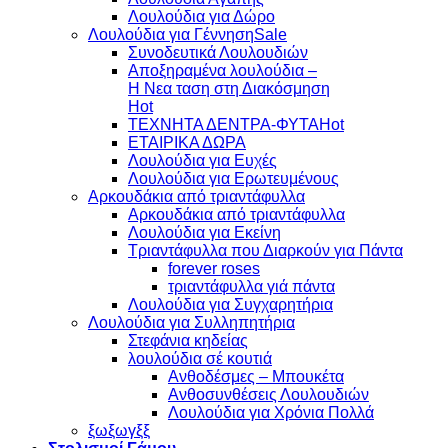
Λουλούδια για Δώρο
Λουλούδια για Γέννηση
Συνοδευτικά Λουλουδιών
Αποξηραμένα λουλούδια –
Η Νεα ταση στη Διακόσμηση
ΤΕΧΝΗΤΑ ΔΕΝΤΡΑ-ΦΥΤΑ
ΕΤΑΙΡΙΚΑ ΔΩΡΑ
Λουλούδια για Ευχές
Λουλούδια για Ερωτευμένους
Aρκουδάκια από τριαντάφυλλα
Aρκουδάκια από τριαντάφυλλα
Λουλούδια για Εκείνη
Τριαντάφυλλα που Διαρκούν για Πάντα
forever roses
τριαντάφυλλα γιά πάντα
Λουλούδια για Συγχαρητήρια
Λουλούδια για Συλληπητήρια
Στεφάνια κηδείας
λουλούδια σέ κουτιά
Ανθοδέσμες – Μπουκέτα
Ανθοσυνθέσεις Λουλουδιών
Λουλούδια για Χρόνια Πολλά
ξωξωγξξ