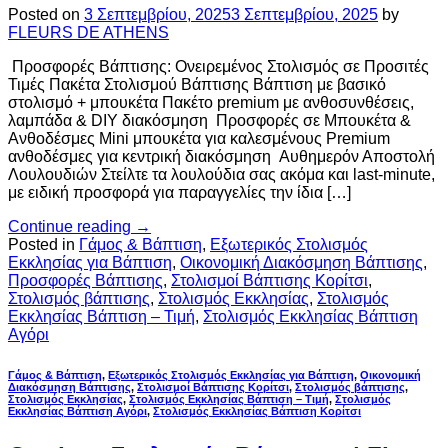
Posted on
3 Σεπτεμβρίου, 2025
3 Σεπτεμβρίου, 2025
by
FLEURS DE ATHENS
Προσφορές Βάπτισης: Ονειρεμένος Στολισμός σε Προσιτές
Τιμές Πακέτα Στολισμού Βάπτισης Βάπτιση με βασικό
στολισμό + μπουκέτα Πακέτο premium με ανθοσυνθέσεις,
λαμπάδα & DIY διακόσμηση Προσφορές σε Μπουκέτα &
Ανθοδέσμες Mini μπουκέτα για καλεσμένους Premium
ανθοδέσμες για κεντρική διακόσμηση Αυθημερόν Αποστολή
Λουλουδιών Στείλτε τα λουλούδια σας ακόμα και last-minute,
με ειδική προσφορά για παραγγελίες την ίδια […]
Continue reading
→
Posted in
Γάμος & Βάπτιση
,
Εξωτερικός Στολισμός
Εκκλησίας για Βάπτιση
,
Οικονομική Διακόσμηση Βάπτισης
,
Προσφορές Βάπτισης
,
Στολισμοί Βάπτισης Κορίτσι
,
Στολισμός βάπτισης
,
Στολισμός Εκκλησίας
,
Στολισμός
Εκκλησίας Βάπτιση – Τιμή
,
Στολισμός Εκκλησίας Βάπτιση
Αγόρι
Γάμος & Βάπτιση
,
Εξωτερικός Στολισμός Εκκλησίας για Βάπτιση
,
Οικονομική
Διακόσμηση Βάπτισης
,
Στολισμοί Βάπτισης Κορίτσι
,
Στολισμός βάπτισης
,
Στολισμός Εκκλησίας
,
Στολισμός Εκκλησίας Βάπτιση – Τιμή
,
Στολισμός
Εκκλησίας Βάπτιση Αγόρι
,
Στολισμός Εκκλησίας Βάπτιση Κορίτσι