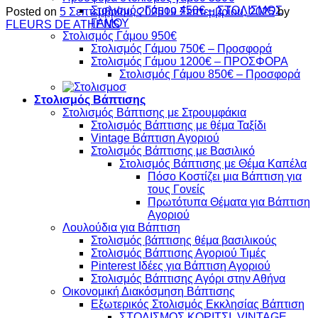
Στολισμός Γάμου 450€ – ΣΤΟΛΙΣΜΟΣ
Posted on
5 Σεπτεμβρίου, 2025
19 Σεπτεμβρίου, 2025
by
ΓΑΜΟΥ
FLEURS DE ATHENS
Στολισμός Γάμου 950€
Στολισμός Γάμου 750€ – Προσφορά
Στολισμός Γάμου 1200€ – ΠΡΟΣΦΟΡΑ
Στολισμός Γάμου 850€ – Προσφορά
Στολισμός Βάπτισης
Στολισμός Βάπτισης με Στρουμφάκια
Στολισμός Βάπτισης με θέμα Ταξίδι
Vintage Βάπτιση Αγοριού
Στολισμός Βάπτισης με Βασιλικό
Στολισμός Βάπτισης με Θέμα Καπέλα
Πόσο Κοστίζει μια Βάπτιση για
τους Γονείς
Πρωτότυπα Θέματα για Βάπτιση
Αγοριού
Λουλούδια για Βάπτιση
Στολισμός βάπτισης θέμα βασιλικούς
Στολισμός Βάπτισης Αγοριού Τιμές
Pinterest Ιδέες για Βάπτιση Αγοριού
Στολισμός Βάπτισης Αγόρι στην Αθήνα
Οικονομική Διακόσμηση Βάπτισης
Εξωτερικός Στολισμός Εκκλησίας Βάπτιση
ΣΤΟΛΙΣΜΟΣ ΚΟΡΙΤΣΙ VINTAGE