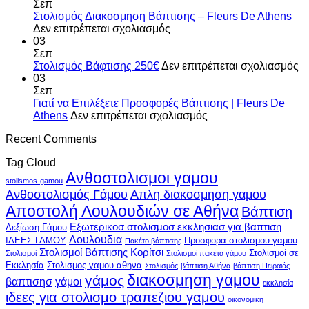
βάπτισης
Σεπ
με
Στολισμός Διακοσμηση Βάπτισης – Fleurs De Athens
θέμα
στο
Δεν επιτρέπεται σχολιασμός
βασιλικούς
Στολισμός
03
Διακοσμηση
Σεπ
Βάπτισης
σ
Στολισμός Βάφτισης 250€
Δεν επιτρέπεται σχολιασμός
–
Στ
03
Fleurs
Β
Σεπ
De
2
Γιατί να Επιλέξετε Προσφορές Βάπτισης | Fleurs De
Athens
στο
Athens
Δεν επιτρέπεται σχολιασμός
Γιατί
Recent Comments
να
Επιλέξετε
Tag Cloud
Προσφορές
Ανθοστολισμοι γαμου
Βάπτισης
stolismos-gamou
|
Ανθοστολισμός Γάμου
Απλη διακοσμηση γαμου
Fleurs
Αποστολή Λουλουδιών σε Αθήνα
Βάπτιση
De
Athens
Εξωτερικοσ στολισμοσ εκκλησιασ για βαπτιση
Δεξίωση Γάμου
Λουλουδια
ΙΔΕΕΣ ΓΑΜΟΥ
Προσφορα στολισμου γαμου
Πακέτο βάπτισης
Στολισμοί Βάπτισης Κορίτσι
Στολισμοί σε
Στολισμοί
Στολισμοί πακέτα γάμου
Εκκλησία
Στολισμος γαμου αθηνα
Στολισμός
βάπτιση Αθήνα
βάπτιση Πειραιάς
διακοσμηση γαμου
γάμος
βαπτισησ
γάμοι
εκκλησία
ιδεες για στολισμο τραπεζιου γαμου
οικονομικη