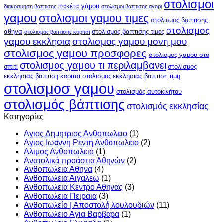
στολισμοι
πακέτα γάμου
διακοσμηση βαπτισης
στολισμοι βαπτισης αγορι
γαμου
στολισμοι γαμου τιμες
στολισμος βαπτισης
στολισμος
αθηνα
στολισμος βαπτισης τιμες
στολισμος βαπτισης κοριτσι
γαμου εκκλησια
στολισμος γαμου μονη μου
στολισμος γαμου προσφορες
στολισμος γαμου στο
στολισμος γαμου τι περιλαμβανει
σπιτι
στολισμος
εκκλησιας βαπτιση κοριτσι
στολισμος εκκλησιας βαπτιση τιμη
στολισμοσ γαμου
στολισμός αυτοκινήτου
στολισμός βάπτισης
στολισμός εκκλησίας
Kατηγορίες
Αγιος Δημητριος Ανθοπωλειο
(1)
Αγιος Ιωαννη Ρεντη Ανθοπωλειο
(2)
Αλιμος Ανθοπωλειο
(1)
Ανατολικά προάστια Αθηνών
(2)
Ανθοπωλεια Αθηνα
(4)
Ανθοπωλεια Αιγαλεω
(1)
Ανθοπωλεια Κεντρο Αθηνας
(3)
Ανθοπωλεια Πειραια
(3)
Ανθοπωλείο | Αποστολή λουλουδιών
(11)
Ανθοπωλειο Αγια Βαρβαρα
(1)