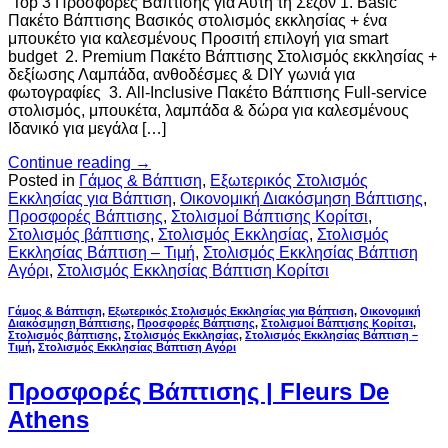
Top 3 Προσφορές Βάπτισης για Αυτή τη Σεζόν 1. Basic
Πακέτο Βάπτισης Βασικός στολισμός εκκλησίας + ένα
μπουκέτο για καλεσμένους Προσιτή επιλογή για smart
budget 2. Premium Πακέτο Βάπτισης Στολισμός εκκλησίας +
δεξίωσης Λαμπάδα, ανθοδέσμες & DIY γωνιά για
φωτογραφίες 3. All-Inclusive Πακέτο Βάπτισης Full-service
στολισμός, μπουκέτα, λαμπάδα & δώρα για καλεσμένους
Ιδανικό για μεγάλα […]
Continue reading
→
Posted in
Γάμος & Βάπτιση
,
Εξωτερικός Στολισμός
Εκκλησίας για Βάπτιση
,
Οικονομική Διακόσμηση Βάπτισης
,
Προσφορές Βάπτισης
,
Στολισμοί Βάπτισης Κορίτσι
,
Στολισμός βάπτισης
,
Στολισμός Εκκλησίας
,
Στολισμός
Εκκλησίας Βάπτιση – Τιμή
,
Στολισμός Εκκλησίας Βάπτιση
Αγόρι
,
Στολισμός Εκκλησίας Βάπτιση Κορίτσι
Γάμος & Βάπτιση
,
Εξωτερικός Στολισμός Εκκλησίας για Βάπτιση
,
Οικονομική
Διακόσμηση Βάπτισης
,
Προσφορές Βάπτισης
,
Στολισμοί Βάπτισης Κορίτσι
,
Στολισμός βάπτισης
,
Στολισμός Εκκλησίας
,
Στολισμός Εκκλησίας Βάπτιση –
Τιμή
,
Στολισμός Εκκλησίας Βάπτιση Αγόρι
Προσφορές Βάπτισης | Fleurs De
Athens