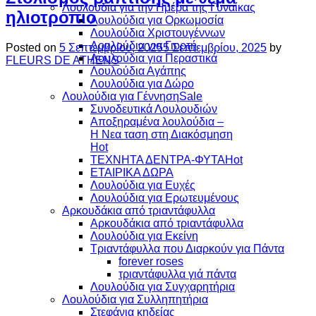
Λουλούδια για την Ημέρα της Γυναίκας
ηλιοτροπιο
Λουλούδια για Ορκωμοσία
Λουλούδια Χριστουγέννων
Λουλούδια για Γιορτή
Posted on
5 Σεπτεμβρίου, 2025
5 Σεπτεμβρίου, 2025
by
Λουλούδια για Περαστικά
FLEURS DE ATHENS
Λουλούδια Αγάπης
Λουλούδια για Δώρο
Λουλούδια για Γέννηση
Συνοδευτικά Λουλουδιών
Αποξηραμένα λουλούδια –
Η Νεα ταση στη Διακόσμηση
ΤΕΧΝΗΤΑ ΔΕΝΤΡΑ-ΦΥΤΑ
ΕΤΑΙΡΙΚΑ ΔΩΡΑ
Λουλούδια για Ευχές
Λουλούδια για Ερωτευμένους
Aρκουδάκια από τριαντάφυλλα
Aρκουδάκια από τριαντάφυλλα
Λουλούδια για Εκείνη
Τριαντάφυλλα που Διαρκούν για Πάντα
forever roses
τριαντάφυλλα γιά πάντα
Λουλούδια για Συγχαρητήρια
Λουλούδια για Συλληπητήρια
Στεφάνια κηδείας