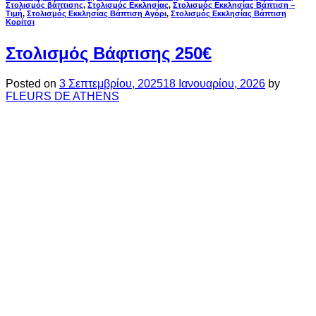
Στολισμός βάπτισης
,
Στολισμός Εκκλησίας
,
Στολισμός Εκκλησίας Βάπτιση –
Τιμή
,
Στολισμός Εκκλησίας Βάπτιση Αγόρι
,
Στολισμός Εκκλησίας Βάπτιση
Κορίτσι
Στολισμός Βάφτισης 250€
Posted on
3 Σεπτεμβρίου, 2025
18 Ιανουαρίου, 2026
by
FLEURS DE ATHENS