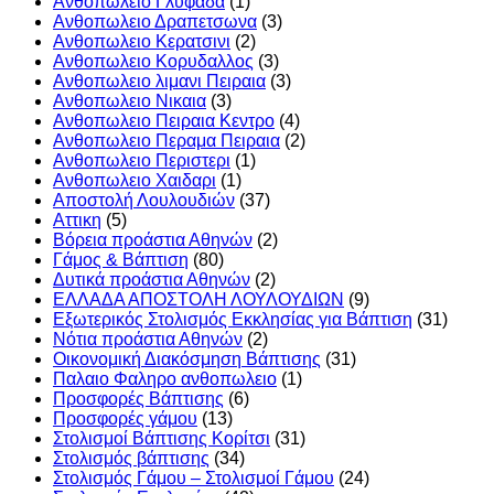
Ανθοπωλειο Γλυφαδα
(1)
Ανθοπωλειο Δραπετσωνα
(3)
Ανθοπωλειο Κερατσινι
(2)
Ανθοπωλειο Κορυδαλλος
(3)
Ανθοπωλειο λιμανι Πειραια
(3)
Ανθοπωλειο Νικαια
(3)
Ανθοπωλειο Πειραια Κεντρο
(4)
Ανθοπωλειο Περαμα Πειραια
(2)
Ανθοπωλειο Περιστερι
(1)
Ανθοπωλειο Χαιδαρι
(1)
Αποστολή Λουλουδιών
(37)
Αττικη
(5)
Βόρεια προάστια Αθηνών
(2)
Γάμος & Βάπτιση
(80)
Δυτικά προάστια Αθηνών
(2)
ΕΛΛΑΔΑ ΑΠΟΣΤΟΛΗ ΛΟΥΛΟΥΔΙΩΝ
(9)
Εξωτερικός Στολισμός Εκκλησίας για Βάπτιση
(31)
Νότια προάστια Αθηνών
(2)
Οικονομική Διακόσμηση Βάπτισης
(31)
Παλαιο Φαληρο ανθοπωλειο
(1)
Προσφορές Βάπτισης
(6)
Προσφορές γάμου
(13)
Στολισμοί Βάπτισης Κορίτσι
(31)
Στολισμός βάπτισης
(34)
Στολισμός Γάμου – Στολισμοί Γάμου
(24)