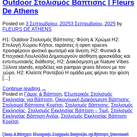
Outdoor Στολισμός Βάπτισης | Fleurs
De Athens
Posted on
3 Σεπτεμβρίου, 2025
3 Σεπτεμβρίου, 2025
by
FLEURS DE ATHENS
H1: Outdoor Στολισμός Βάπτισης: Φύση & Χρώμα H2:
Επιλογή Χώρου Κήποι, ταράτσες ή open spaces
προσφέρουν φυσικό φωτισμό και άνεση. H2: Φυσικά &
Εποχιακά Λουλούδια Δημιουργούν αίσθηση φρεσκάδας και
εντυπωσιακής διάθεσης. H2: Διακόσμηση με Nature Vibes
Ξύλινα stands, κορδέλες και pampas grass δένουν με τον
χώρο. H2: Κλείστε Ραντεβού Η ομάδα μας φέρνει την φύση
[…]
Continue reading
→
Posted in
Γάμος & Βάπτιση
,
Εξωτερικός Στολισμός
Εκκλησίας για Βάπτιση
,
Οικονομική Διακόσμηση Βάπτισης
,
Στολισμοί Βάπτισης Κορίτσι
,
Στολισμός βάπτισης
,
Στολισμός
Εκκλησίας
,
Στολισμός Εκκλησίας Βάπτιση – Τιμή
,
Στολισμός
Εκκλησίας Βάπτιση Αγόρι
,
Στολισμός Εκκλησίας Βάπτιση
Κορίτσι
Γάμος & Βάπτιση
,
Εξωτερικός Στολισμός Εκκλησίας για Βάπτιση
,
Οικονομική