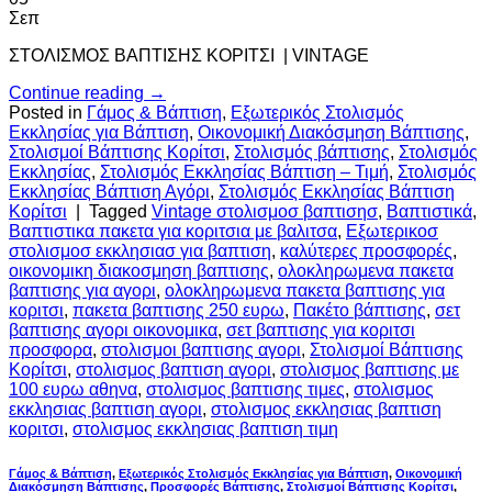
Σεπ
ΣΤΟΛΙΣΜΟΣ ΒΑΠΤΙΣΗΣ ΚΟΡΙΤΣΙ | VINTAGE
Continue reading
→
Posted in
Γάμος & Βάπτιση
,
Εξωτερικός Στολισμός
Εκκλησίας για Βάπτιση
,
Οικονομική Διακόσμηση Βάπτισης
,
Στολισμοί Βάπτισης Κορίτσι
,
Στολισμός βάπτισης
,
Στολισμός
Εκκλησίας
,
Στολισμός Εκκλησίας Βάπτιση – Τιμή
,
Στολισμός
Εκκλησίας Βάπτιση Αγόρι
,
Στολισμός Εκκλησίας Βάπτιση
Κορίτσι
|
Tagged
Vintage στολισμοσ βαπτισησ
,
Βαπτιστικά
,
Βαπτιστικα πακετα για κοριτσια με βαλιτσα
,
Εξωτερικοσ
στολισμοσ εκκλησιασ για βαπτιση
,
καλύτερες προσφορές
,
οικονομικη διακοσμηση βαπτισης
,
ολοκληρωμενα πακετα
βαπτισης για αγορι
,
ολοκληρωμενα πακετα βαπτισης για
κοριτσι
,
πακετα βαπτισης 250 ευρω
,
Πακέτο βάπτισης
,
σετ
βαπτισης αγορι οικονομικα
,
σετ βαπτισης για κοριτσι
προσφορα
,
στολισμοι βαπτισης αγορι
,
Στολισμοί Βάπτισης
Κορίτσι
,
στολισμος βαπτιση αγορι
,
στολισμος βαπτισης με
100 ευρω αθηνα
,
στολισμος βαπτισης τιμες
,
στολισμος
εκκλησιας βαπτιση αγορι
,
στολισμος εκκλησιας βαπτιση
κοριτσι
,
στολισμος εκκλησιας βαπτιση τιμη
Γάμος & Βάπτιση
,
Εξωτερικός Στολισμός Εκκλησίας για Βάπτιση
,
Οικονομική
Διακόσμηση Βάπτισης
,
Προσφορές Βάπτισης
,
Στολισμοί Βάπτισης Κορίτσι
,