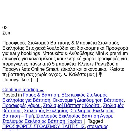
03
Σεπ
Προσφορές Στολισμού Βάπτισης & Μπουκέτα Στολισμός
Εκκλησίας Εποχιακά λουλούδια και διακοσμητικά Προσφορά
για early bookings Μπουκέτα & Ανθοδέσμες Mini & premium
επιλογές για καλεσμένους και κεντρικό χώρο Προσφορές για
παραγγελίες πάνω από 5 μπουκέτα Κλείστε Ραντεβού ή
Παραγγείλετε Online Smart, εύκολο και οικονομικό. Κλείστε
τη βάπτιση σας χωρίς άγχος. 📞 Καλέστε μας | 💐
Παραγγείλετε […]
Continue reading
→
Posted in
Γάμος & Βάπτιση
,
Εξωτερικός Στολισμός
Εκκλησίας για Βάπτιση
,
Οικονομική Διακόσμηση Βάπτισης
,
Προσφορές γάμου
,
Στολισμοί Βάπτισης Κορίτσι
,
Στολισμός
βάπτισης
,
Στολισμός Εκκλησίας
,
Στολισμός Εκκλησίας
Βάπτιση – Τιμή
,
Στολισμός Εκκλησίας Βάπτιση Αγόρι
,
Στολισμός Εκκλησίας Βάπτιση Κορίτσι
|
Tagged
ΠΡΟΣΦΟΡΕΣ ΣΤΟΛΙΣΜΟΥ ΒΑΠΤΙΣΗΣ
,
στολισμός