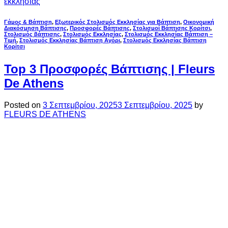
εκκλησίας
Γάμος & Βάπτιση
,
Εξωτερικός Στολισμός Εκκλησίας για Βάπτιση
,
Οικονομική
Διακόσμηση Βάπτισης
,
Προσφορές Βάπτισης
,
Στολισμοί Βάπτισης Κορίτσι
,
Στολισμός βάπτισης
,
Στολισμός Εκκλησίας
,
Στολισμός Εκκλησίας Βάπτιση –
Τιμή
,
Στολισμός Εκκλησίας Βάπτιση Αγόρι
,
Στολισμός Εκκλησίας Βάπτιση
Κορίτσι
Top 3 Προσφορές Βάπτισης | Fleurs
De Athens
Posted on
3 Σεπτεμβρίου, 2025
3 Σεπτεμβρίου, 2025
by
FLEURS DE ATHENS