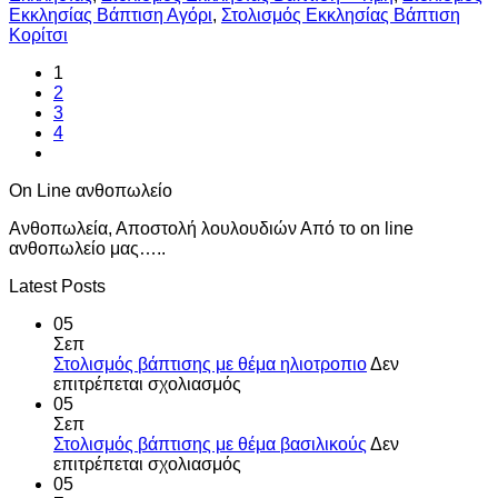
Εκκλησίας Βάπτιση Αγόρι
,
Στολισμός Εκκλησίας Βάπτιση
Κορίτσι
1
2
3
4
On Line ανθοπωλείο
Ανθοπωλεία, Αποστολή λουλουδιών Από το on line
ανθοπωλείο μας…..
Latest Posts
05
Σεπ
Στολισμός βάπτισης με θέμα ηλιοτροπιο
Δεν
στο
επιτρέπεται σχολιασμός
Στολισμός
05
βάπτισης
Σεπ
με
Στολισμός βάπτισης με θέμα βασιλικούς
Δεν
θέμα
στο
επιτρέπεται σχολιασμός
ηλιοτροπιο
Στολισμός
05