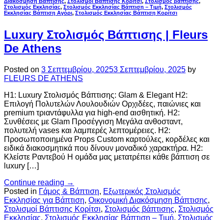
Διακόσμηση Βάπτισης
,
Στολισμοί Βάπτισης Κορίτσι
,
Στολισμός βάπτισης
,
Στολισμός Εκκλησίας
,
Στολισμός Εκκλησίας Βάπτιση – Τιμή
,
Στολισμός
Εκκλησίας Βάπτιση Αγόρι
,
Στολισμός Εκκλησίας Βάπτιση Κορίτσι
Luxury Στολισμός Βάπτισης | Fleurs
De Athens
Posted on
3 Σεπτεμβρίου, 2025
3 Σεπτεμβρίου, 2025
by
FLEURS DE ATHENS
H1: Luxury Στολισμός Βάπτισης: Glam & Elegant H2:
Επιλογή Πολυτελών Λουλουδιών Ορχιδέες, παιώνιες και
premium τριαντάφυλλα για high-end αισθητική. H2:
Συνθέσεις με Glam Προσέγγιση Μεγάλα ανθοσταντ,
πολυτελή vases και λαμπερές λεπτομέρειες. H2:
Προσωποποιημένα Props Custom καρτούλες, κορδέλες και
ειδικά διακοσμητικά που δίνουν μοναδικό χαρακτήρα. H2:
Κλείστε Ραντεβού Η ομάδα μας μετατρέπει κάθε βάπτιση σε
luxury […]
Continue reading
→
Posted in
Γάμος & Βάπτιση
,
Εξωτερικός Στολισμός
Εκκλησίας για Βάπτιση
,
Οικονομική Διακόσμηση Βάπτισης
,
Στολισμοί Βάπτισης Κορίτσι
,
Στολισμός βάπτισης
,
Στολισμός
Εκκλησίας
,
Στολισμός Εκκλησίας Βάπτιση – Τιμή
,
Στολισμός