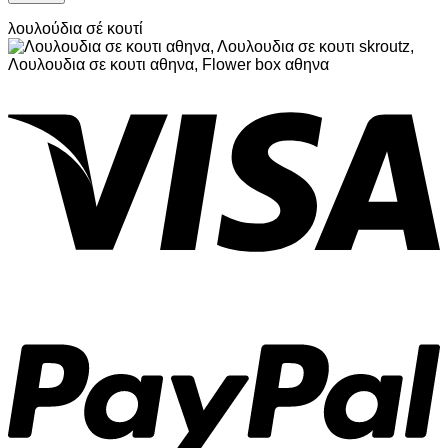
λουλούδια σέ κουτί
V
P