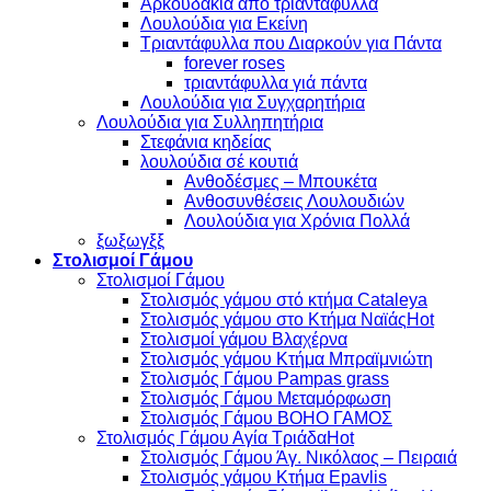
Aρκουδάκια από τριαντάφυλλα
Λουλούδια για Εκείνη
Τριαντάφυλλα που Διαρκούν για Πάντα
forever roses
τριαντάφυλλα γιά πάντα
Λουλούδια για Συγχαρητήρια
Λουλούδια για Συλληπητήρια
Στεφάνια κηδείας
λουλούδια σέ κουτιά
Ανθοδέσμες – Μπουκέτα
Ανθοσυνθέσεις Λουλουδιών
Λουλούδια για Χρόνια Πολλά
ξωξωγξξ
Στολισμοί Γάμου
Στολισμοί Γάμου
Στολισμός γάμου στό κτήμα Cataleya
Στολισμός γάμου στο Κτήμα Ναϊάς
Στολισμοί γάμου Βλαχέρνα
Στολισμός γάμου Κτήμα Μπραϊμνιώτη
Στολισμός Γάμου Pampas grass
Στολισμός Γάμου Μεταμόρφωση
Στολισμός Γάμου BOHO ΓΑΜΟΣ
Στολισμός Γάμου Αγία Τριάδα
Στολισμός Γάμου Άγ. Νικόλαος – Πειραιά
Στολισμός γάμου Κτήμα Epavlis