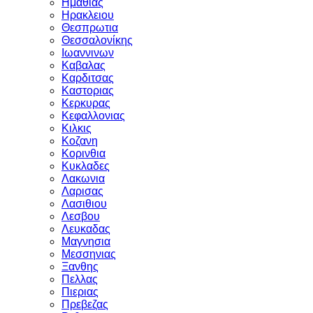
Ημαθιας
Ηρακλειου
Θεσπρωτια
Θεσσαλονίκης
Ιωαννινων
Καβαλας
Καρδιτσας
Καστοριας
Κερκυρας
Κεφαλλονιας
Κιλκις
Κοζανη
Κορινθια
Κυκλαδες
Λακωνια
Λαρισας
Λασιθιου
Λεσβου
Λευκαδας
Μαγνησια
Μεσσηνιας
Ξανθης
Πελλας
Πιεριας
Πρεβεζας