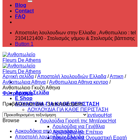
Blog
Contact
FAQ
Αποστολη λουλουδιων στην Ελλαδα , ‎Ανθοπωλειο : tel
2104121400 - Στολισμός γάμου & Στολισμός βάπτισης
Button 1
Αρχική σελίδα
/
Αποστολή λουλουδιών Ελλαδα
/
Αττικη
/
Ανθοπωλεια Αθηνα
/
Ανθοπωλεια Αθηνα κεντρο
/
Ανθοπωλειο Γκυζη Αθηνα
Αρχική Σελίδα
Φιλτράρισμα
E Shop
Προβάλλονται όλα - 3 αποτελέσματα
ΛΟΥΛΟΥΔΙΑ ΓΙΑ ΚΑΘΕ ΠΕΡΙΣΤΑΣΗ
ΛΟΥΛΟΥΔΙΑ ΓΙΑ ΚΑΘΕ ΠΕΡΙΣΤΑΣΗ
Λουλούδια Αγίου Βαλεντίνου
Browse
Λουλούδια Γιορτή της Μητέρας
Λουλούδια για Γενέθλια
Aρκουδάκια από τριαντάφυλλα
Λουλούδια για Επέτειο
Αποστολή λουλουδιών Ελλαδα
Λουλούδια για Ονομαστική Εορτή