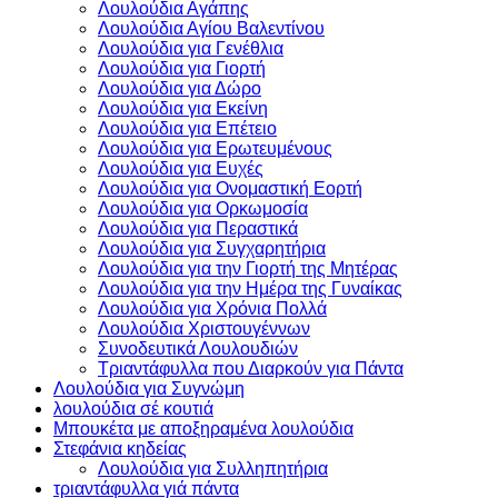
Λουλούδια Αγάπης
Λουλούδια Αγίου Βαλεντίνου
Λουλούδια για Γενέθλια
Λουλούδια για Γιορτή
Λουλούδια για Δώρο
Λουλούδια για Εκείνη
Λουλούδια για Επέτειο
Λουλούδια για Ερωτευμένους
Λουλούδια για Ευχές
Λουλούδια για Ονομαστική Εορτή
Λουλούδια για Ορκωμοσία
Λουλούδια για Περαστικά
Λουλούδια για Συγχαρητήρια
Λουλούδια για την Γιορτή της Μητέρας
Λουλούδια για την Ημέρα της Γυναίκας
Λουλούδια για Χρόνια Πολλά
Λουλούδια Χριστουγέννων
Συνοδευτικά Λουλουδιών
Τριαντάφυλλα που Διαρκούν για Πάντα
Λουλούδια για Συγνώμη
λουλούδια σέ κουτιά
Μπουκέτα με αποξηραμένα λουλούδια
Στεφάνια κηδείας
Λουλούδια για Συλληπητήρια
τριαντάφυλλα γιά πάντα