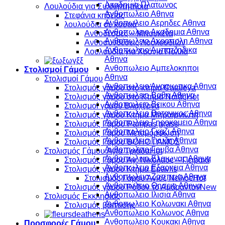
Ακαδημια Πλατωνος
Λουλούδια για Συλληπητήρια
Ανθοπωλειο Αθηνα
Στεφάνια κηδείας
Ανθοπωλειο Αερηδες Αθηνα
λουλούδια σέ κουτιά
Ανθοπωλειο Ακαδημια Αθηνα
Ανθοδέσμες – Μπουκέτα
Ανθοπωλειο Ακροπολη Αθηνα
Ανθοσυνθέσεις Λουλουδιών
Ανθοπωλειο Αμπατζηδικα
Λουλούδια για Χρόνια Πολλά
Αθηνα
Ανθοπωλειο Αμπελοκηποι
Στολισμοί Γάμου
Αθηνα
Στολισμοί Γάμου
Ανθοπωλειο Αναφιωτικα Αθηνα
Στολισμός γάμου στό κτήμα Cataleya
Ανθοπωλειο Βαθη Αθηνα
Στολισμός γάμου στο Κτήμα Ναϊάς
Ανθοπωλειο Βεικου Αθηνα
Στολισμοί γάμου Βλαχέρνα
Ανθοπωλειο Βοτανικος Αθηνα
Στολισμός γάμου Κτήμα Μπραϊμνιώτη
Ανθοπωλειο Γηροκομειο Αθηνα
Στολισμός Γάμου Pampas grass
Ανθοπωλειο Γκαζι Αθηνα
Στολισμός Γάμου Μεταμόρφωση
Ανθοπωλειο Γκυζη Αθηνα
Στολισμός Γάμου BOHO ΓΑΜΟΣ
Ανθοπωλειο Γουβα Αθηνα
Στολισμός Γάμου Αγία Τριάδα
Ανθοπωλειο Ελαιωνας Αθηνα
Στολισμός Γάμου Άγ. Νικόλαος – Πειραιά
Ανθοπωλειο Εξαρχεια Αθηνα
Στολισμός γάμου Κτήμα Epavlis
Ανθοπωλειο Ζαππειο Αθηνα
Στολισμός Γάμου Άγιος Νείλος
Ανθοπωλειο Θησειο Αθηνα
Στολισμός γάμου Ρόδον το Αμάραντον
Ανθοπωλειο Ιλισια Αθηνα
Στολισμός Εκκλησίας
Ανθοπωλειο Κολωνακι Αθηνα
Στολισμός βάπτισης
Ανθοπωλειο Κολωνος Αθηνα
Ανθοπωλειο Κουκακι Αθηνα
Προσφορές Γάμου