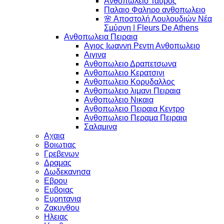
Ανθοπωλειο Ταυρος
Παλαιο Φαληρο ανθοπωλειο
🌸 Αποστολή Λουλουδιών Νέα
Σμύρνη | Fleurs De Athens
Ανθοπωλεια Πειραια
Αγιος Ιωαννη Ρεντη Ανθοπωλειο
Αιγινα
Ανθοπωλειο Δραπετσωνα
Ανθοπωλειο Κερατσινι
Ανθοπωλειο Κορυδαλλος
Ανθοπωλειο λιμανι Πειραια
Ανθοπωλειο Νικαια
Ανθοπωλειο Πειραια Κεντρο
Ανθοπωλειο Περαμα Πειραια
Σαλαμινα
Αχαια
Βοιωτιας
Γρεβενων
Δραμας
Δωδεκανησα
Εβρου
Ευβοιας
Ευρητανια
Ζακυνθου
Ηλειας