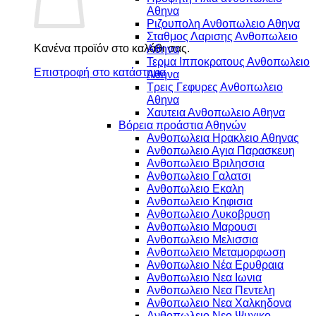
Αθηνα
Ριζουπολη Ανθοπωλειο Αθηνα
Σταθμος Λαρισης Ανθοπωλειο
Κανένα προϊόν στο καλάθι σας.
Αθηνα
Τερμα Ιπποκρατους Ανθοπωλειο
Επιστροφή στο κατάστημα
Αθηνα
Τρεις Γεφυρες Ανθοπωλειο
Αθηνα
Χαυτεια Ανθοπωλειο Αθηνα
Βόρεια προάστια Αθηνών
Ανθοπωλεια Ηρακλειο Αθηνας
Ανθοπωλειο Αγια Παρασκευη
Ανθοπωλειο Βριλησσια
Ανθοπωλειο Γαλατσι
Ανθοπωλειο Εκαλη
Ανθοπωλειο Κηφισια
Ανθοπωλειο Λυκοβρυση
Ανθοπωλειο Μαρουσι
Ανθοπωλειο Μελισσια
Ανθοπωλειο Μεταμορφωση
Ανθοπωλειο Νέα Ερυθραια
Ανθοπωλειο Νεα Ιωνια
Ανθοπωλειο Νεα Πεντελη
Ανθοπωλειο Νεα Χαλκηδονα
Ανθοπωλειο Νεο Ψυχικο