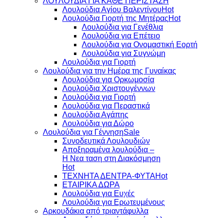
ΛΟΥΛΟΥΔΙΑ ΓΙΑ ΚΑΘΕ ΠΕΡΙΣΤΑΣΗ
Λουλούδια Αγίου Βαλεντίνου
Λουλούδια Γιορτή της Μητέρας
Λουλούδια για Γενέθλια
Λουλούδια για Επέτειο
Λουλούδια για Ονομαστική Εορτή
Λουλούδια για Συγνώμη
Λουλούδια για Γιορτή
Λουλούδια για την Ημέρα της Γυναίκας
Λουλούδια για Ορκωμοσία
Λουλούδια Χριστουγέννων
Λουλούδια για Γιορτή
Λουλούδια για Περαστικά
Λουλούδια Αγάπης
Λουλούδια για Δώρο
Λουλούδια για Γέννηση
Συνοδευτικά Λουλουδιών
Αποξηραμένα λουλούδια –
Η Νεα ταση στη Διακόσμηση
ΤΕΧΝΗΤΑ ΔΕΝΤΡΑ-ΦΥΤΑ
ΕΤΑΙΡΙΚΑ ΔΩΡΑ
Λουλούδια για Ευχές
Λουλούδια για Ερωτευμένους
Aρκουδάκια από τριαντάφυλλα