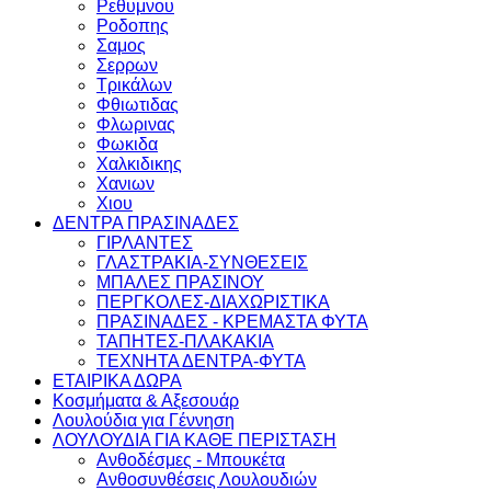
Ρεθυμνου
Ροδοπης
Σαμος
Σερρων
Τρικάλων
Φθιωτιδας
Φλωρινας
Φωκιδα
Χαλκιδικης
Χανιων
Χιου
ΔΕΝΤΡΑ ΠΡΑΣΙΝΑΔΕΣ
ΓΙΡΛΑΝΤΕΣ
ΓΛΑΣΤΡΑΚΙΑ-ΣΥΝΘΕΣΕΙΣ
ΜΠΑΛΕΣ ΠΡΑΣΙΝΟΥ
ΠΕΡΓΚΟΛΕΣ-ΔΙΑΧΩΡΙΣΤΙΚΑ
ΠΡΑΣΙΝΑΔΕΣ - ΚΡΕΜΑΣΤΑ ΦΥΤΑ
ΤΑΠΗΤΕΣ-ΠΛΑΚΑΚΙΑ
ΤΕΧΝΗΤΑ ΔΕΝΤΡΑ-ΦΥΤΑ
ΕΤΑΙΡΙΚΑ ΔΩΡΑ
Κοσμήματα & Αξεσουάρ
Λουλούδια για Γέννηση
ΛΟΥΛΟΥΔΙΑ ΓΙΑ ΚΑΘΕ ΠΕΡΙΣΤΑΣΗ
Ανθοδέσμες - Μπουκέτα
Ανθοσυνθέσεις Λουλουδιών