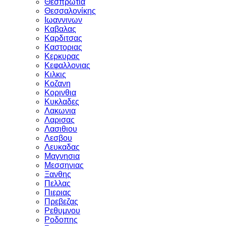
Θεσπρωτια
Θεσσαλονίκης
Ιωαννινων
Καβαλας
Καρδιτσας
Καστοριας
Κερκυρας
Κεφαλλονιας
Κιλκις
Κοζανη
Κορινθια
Κυκλαδες
Λακωνια
Λαρισας
Λασιθιου
Λεσβου
Λευκαδας
Μαγνησια
Μεσσηνιας
Ξανθης
Πελλας
Πιεριας
Πρεβεζας
Ρεθυμνου
Ροδοπης