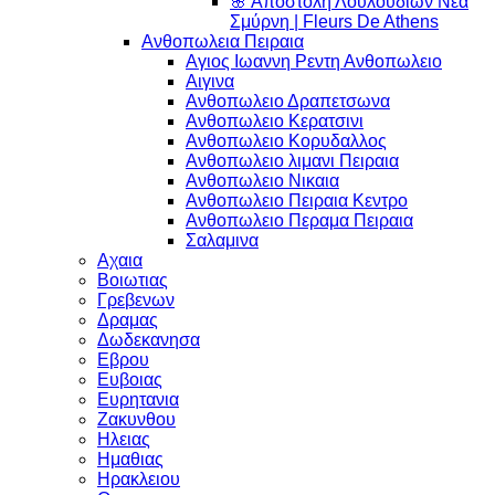
🌸 Αποστολή Λουλουδιών Νέα
Σμύρνη | Fleurs De Athens
Ανθοπωλεια Πειραια
Αγιος Ιωαννη Ρεντη Ανθοπωλειο
Αιγινα
Ανθοπωλειο Δραπετσωνα
Ανθοπωλειο Κερατσινι
Ανθοπωλειο Κορυδαλλος
Ανθοπωλειο λιμανι Πειραια
Ανθοπωλειο Νικαια
Ανθοπωλειο Πειραια Κεντρο
Ανθοπωλειο Περαμα Πειραια
Σαλαμινα
Αχαια
Βοιωτιας
Γρεβενων
Δραμας
Δωδεκανησα
Εβρου
Ευβοιας
Ευρητανια
Ζακυνθου
Ηλειας
Ημαθιας
Ηρακλειου