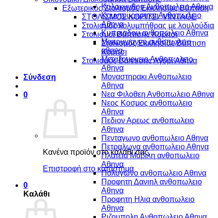
Κολοκυνθου Ανθοπωλειο Αθηνα
Εξωτερικός Στολισμός Εκκλησίας Βάπτιση
Κουντουριωτικα Ανθοπωλειο
ΣΤΟΛΙΣΜΟΣ ΚΟΡΙΤΣΙ VINTAGE
Αθηνα
Στολισμός κολυμπήθρας με λουλούδια
Κυπριαδου ανθοπωλειο Αθηνα
Στολισμοί Βάπτισης Κορίτσι
Μακρυγιαννη ανθοπωλειο
Στολισμός Εκκλησίας Βάπτιση
αθηνα
Κορίτσι
Μεταξουργειο Ανθοπωλειο
Στολισμός Βάπτισης Αγόρι Αθήνα
Αθηνα
Μοναστηρακι Ανθοπωλειο
Σύνδεση
Αθηνα
Νεα Φιλοθεη Ανθοπωλειο Αθηνα
0
Νεος Κοσμος ανθοπωλειο
Αθηνα
Πεδιον Αρεως ανθοπωλειο
Αθηνα
Πενταγωνο ανθοπωλειο Αθηνα
Πετραλωνα ανθοπωλειο Αθηνα
Κανένα προϊόν στο καλάθι σας.
Πλατεια Μαβιλη ανθοπωλειο
Αθηνα
Επιστροφή στο κατάστημα
Πολυγωνο ανθοπωλειο Αθηνα
Προφητη Δανιηλ ανθοπωλειο
0
Αθηνα
Καλάθι
Προφητη Ηλια ανθοπωλειο
Αθηνα
Ριζουπολη Ανθοπωλειο Αθηνα