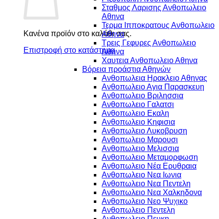
Σταθμος Λαρισης Ανθοπωλειο
Αθηνα
Τερμα Ιπποκρατους Ανθοπωλειο
Κανένα προϊόν στο καλάθι σας.
Αθηνα
Τρεις Γεφυρες Ανθοπωλειο
Επιστροφή στο κατάστημα
Αθηνα
Χαυτεια Ανθοπωλειο Αθηνα
Βόρεια προάστια Αθηνών
Ανθοπωλεια Ηρακλειο Αθηνας
Ανθοπωλειο Αγια Παρασκευη
Ανθοπωλειο Βριλησσια
Ανθοπωλειο Γαλατσι
Ανθοπωλειο Εκαλη
Ανθοπωλειο Κηφισια
Ανθοπωλειο Λυκοβρυση
Ανθοπωλειο Μαρουσι
Ανθοπωλειο Μελισσια
Ανθοπωλειο Μεταμορφωση
Ανθοπωλειο Νέα Ερυθραια
Ανθοπωλειο Νεα Ιωνια
Ανθοπωλειο Νεα Πεντελη
Ανθοπωλειο Νεα Χαλκηδονα
Ανθοπωλειο Νεο Ψυχικο
Ανθοπωλειο Πεντελη
Ανθοπωλειο Πευκη