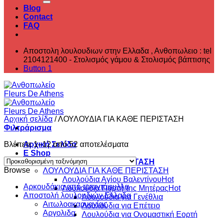
Blog
Contact
FAQ
Αποστολη λουλουδιων στην Ελλαδα , ‎Ανθοπωλειο : tel
2104121400 - Στολισμός γάμου & Στολισμός βάπτισης
Button 1
Αρχική σελίδα
/
ΛΟΥΛΟΥΔΙΑ ΓΙΑ ΚΑΘΕ ΠΕΡΙΣΤΑΣΗ
Φιλτράρισμα
Βλέπετε 1–12 από 52 αποτελέσματα
Αρχική Σελίδα
E Shop
ΛΟΥΛΟΥΔΙΑ ΓΙΑ ΚΑΘΕ ΠΕΡΙΣΤΑΣΗ
Browse
ΛΟΥΛΟΥΔΙΑ ΓΙΑ ΚΑΘΕ ΠΕΡΙΣΤΑΣΗ
Λουλούδια Αγίου Βαλεντίνου
Aρκουδάκια από τριαντάφυλλα
Λουλούδια Γιορτή της Μητέρας
Αποστολή λουλουδιών Ελλαδα
Λουλούδια για Γενέθλια
Αιτωλοακαρνανίας
Λουλούδια για Επέτειο
Αργολιδα
Λουλούδια για Ονομαστική Εορτή