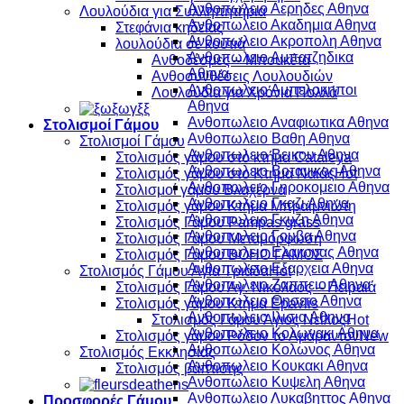
Ανθοπωλειο Αερηδες Αθηνα
Λουλούδια για Συλληπητήρια
Ανθοπωλειο Ακαδημια Αθηνα
Στεφάνια κηδείας
Ανθοπωλειο Ακροπολη Αθηνα
λουλούδια σέ κουτιά
Ανθοπωλειο Αμπατζηδικα
Ανθοδέσμες – Μπουκέτα
Αθηνα
Ανθοσυνθέσεις Λουλουδιών
Ανθοπωλειο Αμπελοκηποι
Λουλούδια για Χρόνια Πολλά
Αθηνα
Ανθοπωλειο Αναφιωτικα Αθηνα
Στολισμοί Γάμου
Ανθοπωλειο Βαθη Αθηνα
Στολισμοί Γάμου
Ανθοπωλειο Βεικου Αθηνα
Στολισμός γάμου στό κτήμα Cataleya
Ανθοπωλειο Βοτανικος Αθηνα
Στολισμός γάμου στο Κτήμα Ναϊάς
Ανθοπωλειο Γηροκομειο Αθηνα
Στολισμοί γάμου Βλαχέρνα
Ανθοπωλειο Γκαζι Αθηνα
Στολισμός γάμου Κτήμα Μπραϊμνιώτη
Ανθοπωλειο Γκυζη Αθηνα
Στολισμός Γάμου Pampas grass
Ανθοπωλειο Γουβα Αθηνα
Στολισμός Γάμου Μεταμόρφωση
Ανθοπωλειο Ελαιωνας Αθηνα
Στολισμός Γάμου BOHO ΓΑΜΟΣ
Ανθοπωλειο Εξαρχεια Αθηνα
Στολισμός Γάμου Αγία Τριάδα
Ανθοπωλειο Ζαππειο Αθηνα
Στολισμός Γάμου Άγ. Νικόλαος – Πειραιά
Ανθοπωλειο Θησειο Αθηνα
Στολισμός γάμου Κτήμα Epavlis
Ανθοπωλειο Ιλισια Αθηνα
Στολισμός Γάμου Άγιος Νείλος
Ανθοπωλειο Κολωνακι Αθηνα
Στολισμός γάμου Ρόδον το Αμάραντον
Ανθοπωλειο Κολωνος Αθηνα
Στολισμός Εκκλησίας
Ανθοπωλειο Κουκακι Αθηνα
Στολισμός βάπτισης
Ανθοπωλειο Κυψελη Αθηνα
Ανθοπωλειο Λυκαβηττος Αθηνα
Προσφορές Γάμου