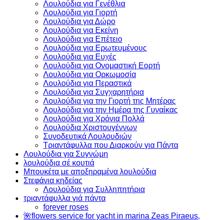
Λουλούδια για Γενέθλια
Λουλούδια για Γιορτή
Λουλούδια για Δώρο
Λουλούδια για Εκείνη
Λουλούδια για Επέτειο
Λουλούδια για Ερωτευμένους
Λουλούδια για Ευχές
Λουλούδια για Ονομαστική Εορτή
Λουλούδια για Ορκωμοσία
Λουλούδια για Περαστικά
Λουλούδια για Συγχαρητήρια
Λουλούδια για την Γιορτή της Μητέρας
Λουλούδια για την Ημέρα της Γυναίκας
Λουλούδια για Χρόνια Πολλά
Λουλούδια Χριστουγέννων
Συνοδευτικά Λουλουδιών
Τριαντάφυλλα που Διαρκούν για Πάντα
Λουλούδια για Συγνώμη
λουλούδια σέ κουτιά
Μπουκέτα με αποξηραμένα λουλούδια
Στεφάνια κηδείας
Λουλούδια για Συλληπητήρια
τριαντάφυλλα γιά πάντα
forever roses
🌺flowers service for yacht in marina Zeas Piraeus,