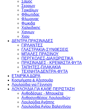
Σαμος
Σερρων
Τρικάλων
Φθιωτιδας
Φλωρινας
Φωκιδα
Χαλκιδικης
Χανιων
Χιου
ΔΕΝΤΡΑ ΠΡΑΣΙΝΑΔΕΣ
ΓΙΡΛΑΝΤΕΣ
ΓΛΑΣΤΡΑΚΙΑ-ΣΥΝΘΕΣΕΙΣ
ΜΠΑΛΕΣ ΠΡΑΣΙΝΟΥ
ΠΕΡΓΚΟΛΕΣ-ΔΙΑΧΩΡΙΣΤΙΚΑ
ΠΡΑΣΙΝΑΔΕΣ - ΚΡΕΜΑΣΤΑ ΦΥΤΑ
ΤΑΠΗΤΕΣ-ΠΛΑΚΑΚΙΑ
ΤΕΧΝΗΤΑ ΔΕΝΤΡΑ-ΦΥΤΑ
ΕΤΑΙΡΙΚΑ ΔΩΡΑ
Κοσμήματα & Αξεσουάρ
Λουλούδια για Γέννηση
ΛΟΥΛΟΥΔΙΑ ΓΙΑ ΚΑΘΕ ΠΕΡΙΣΤΑΣΗ
Ανθοδέσμες - Μπουκέτα
Ανθοσυνθέσεις Λουλουδιών
Λουλούδια Αγάπης
Λουλούδια Αγίου Βαλεντίνου