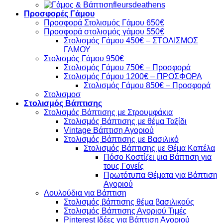
fleursdeathens
Προσφορές Γάμου
Προσφορά Στολισμός Γάμου 650€
Προσφορά στολισμός γάμου 550€
Στολισμός Γάμου 450€ – ΣΤΟΛΙΣΜΟΣ
ΓΑΜΟΥ
Στολισμός Γάμου 950€
Στολισμός Γάμου 750€ – Προσφορά
Στολισμός Γάμου 1200€ – ΠΡΟΣΦΟΡΑ
Στολισμός Γάμου 850€ – Προσφορά
Στολισμοσ
Στολισμός Βάπτισης
Στολισμός Βάπτισης με Στρουμφάκια
Στολισμός Βάπτισης με θέμα Ταξίδι
Vintage Βάπτιση Αγοριού
Στολισμός Βάπτισης με Βασιλικό
Στολισμός Βάπτισης με Θέμα Καπέλα
Πόσο Κοστίζει μια Βάπτιση για
τους Γονείς
Πρωτότυπα Θέματα για Βάπτιση
Αγοριού
Λουλούδια για Βάπτιση
Στολισμός βάπτισης θέμα βασιλικούς
Στολισμός Βάπτισης Αγοριού Τιμές
Pinterest Ιδέες για Βάπτιση Αγοριού