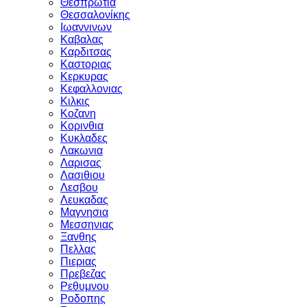
Θεσπρωτια
Θεσσαλονίκης
Ιωαννινων
Καβαλας
Καρδιτσας
Καστοριας
Κερκυρας
Κεφαλλονιας
Κιλκις
Κοζανη
Κορινθια
Κυκλαδες
Λακωνια
Λαρισας
Λασιθιου
Λεσβου
Λευκαδας
Μαγνησια
Μεσσηνιας
Ξανθης
Πελλας
Πιεριας
Πρεβεζας
Ρεθυμνου
Ροδοπης