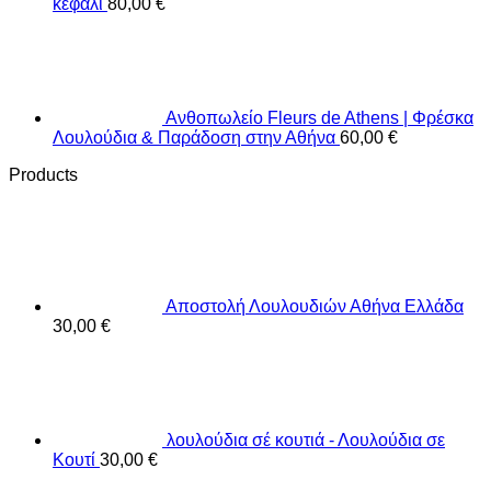
κεφάλι
80,00
€
Ανθοπωλείο Fleurs de Athens | Φρέσκα
Λουλούδια & Παράδοση στην Αθήνα
60,00
€
Products
Αποστολή Λουλουδιών Αθήνα Ελλάδα
30,00
€
λουλούδια σέ κουτιά - Λουλούδια σε
Κουτί
30,00
€