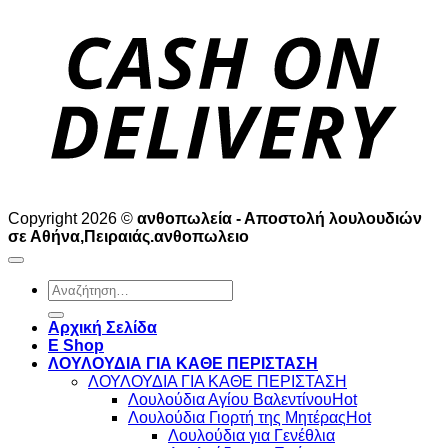
D
Copyright 2026 ©
ανθοπωλεία - Αποστολή λουλουδιών
σε Αθήνα,Πειραιάς.ανθοπωλειο
Αναζήτηση
για:
Αρχική Σελίδα
E Shop
ΛΟΥΛΟΥΔΙΑ ΓΙΑ ΚΑΘΕ ΠΕΡΙΣΤΑΣΗ
ΛΟΥΛΟΥΔΙΑ ΓΙΑ ΚΑΘΕ ΠΕΡΙΣΤΑΣΗ
Λουλούδια Αγίου Βαλεντίνου
Λουλούδια Γιορτή της Μητέρας
Λουλούδια για Γενέθλια