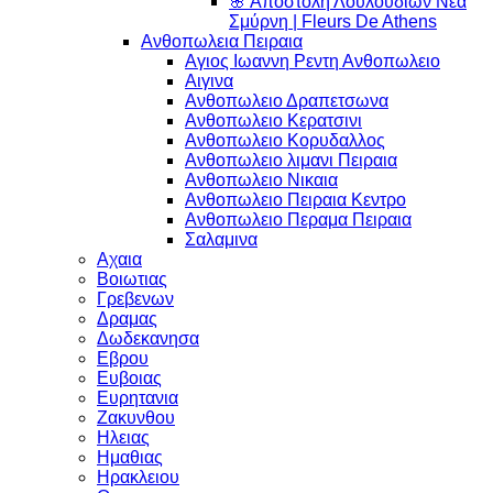
🌸 Αποστολή Λουλουδιών Νέα
Σμύρνη | Fleurs De Athens
Ανθοπωλεια Πειραια
Αγιος Ιωαννη Ρεντη Ανθοπωλειο
Αιγινα
Ανθοπωλειο Δραπετσωνα
Ανθοπωλειο Κερατσινι
Ανθοπωλειο Κορυδαλλος
Ανθοπωλειο λιμανι Πειραια
Ανθοπωλειο Νικαια
Ανθοπωλειο Πειραια Κεντρο
Ανθοπωλειο Περαμα Πειραια
Σαλαμινα
Αχαια
Βοιωτιας
Γρεβενων
Δραμας
Δωδεκανησα
Εβρου
Ευβοιας
Ευρητανια
Ζακυνθου
Ηλειας
Ημαθιας
Ηρακλειου