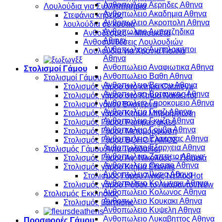
Ανθοπωλειο Αερηδες Αθηνα
Λουλούδια για Συλληπητήρια
Ανθοπωλειο Ακαδημια Αθηνα
Στεφάνια κηδείας
Ανθοπωλειο Ακροπολη Αθηνα
λουλούδια σέ κουτιά
Ανθοπωλειο Αμπατζηδικα
Ανθοδέσμες – Μπουκέτα
Αθηνα
Ανθοσυνθέσεις Λουλουδιών
Ανθοπωλειο Αμπελοκηποι
Λουλούδια για Χρόνια Πολλά
Αθηνα
Ανθοπωλειο Αναφιωτικα Αθηνα
Στολισμοί Γάμου
Ανθοπωλειο Βαθη Αθηνα
Στολισμοί Γάμου
Ανθοπωλειο Βεικου Αθηνα
Στολισμός γάμου στό κτήμα Cataleya
Ανθοπωλειο Βοτανικος Αθηνα
Στολισμός γάμου στο Κτήμα Ναϊάς
Ανθοπωλειο Γηροκομειο Αθηνα
Στολισμοί γάμου Βλαχέρνα
Ανθοπωλειο Γκαζι Αθηνα
Στολισμός γάμου Κτήμα Μπραϊμνιώτη
Ανθοπωλειο Γκυζη Αθηνα
Στολισμός Γάμου Pampas grass
Ανθοπωλειο Γουβα Αθηνα
Στολισμός Γάμου Μεταμόρφωση
Ανθοπωλειο Ελαιωνας Αθηνα
Στολισμός Γάμου BOHO ΓΑΜΟΣ
Ανθοπωλειο Εξαρχεια Αθηνα
Στολισμός Γάμου Αγία Τριάδα
Ανθοπωλειο Ζαππειο Αθηνα
Στολισμός Γάμου Άγ. Νικόλαος – Πειραιά
Ανθοπωλειο Θησειο Αθηνα
Στολισμός γάμου Κτήμα Epavlis
Ανθοπωλειο Ιλισια Αθηνα
Στολισμός Γάμου Άγιος Νείλος
Ανθοπωλειο Κολωνακι Αθηνα
Στολισμός γάμου Ρόδον το Αμάραντον
Ανθοπωλειο Κολωνος Αθηνα
Στολισμός Εκκλησίας
Ανθοπωλειο Κουκακι Αθηνα
Στολισμός βάπτισης
Ανθοπωλειο Κυψελη Αθηνα
Ανθοπωλειο Λυκαβηττος Αθηνα
Προσφορές Γάμου