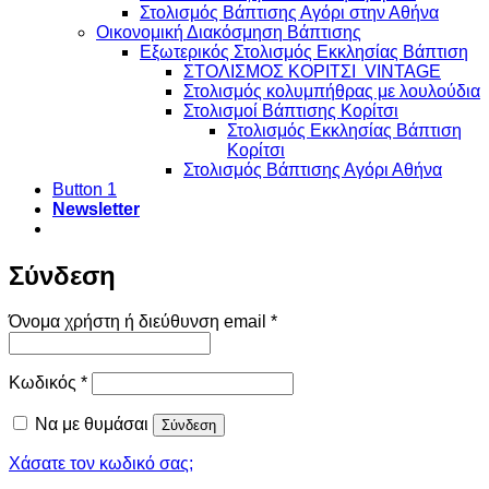
Στολισμός Βάπτισης Αγόρι στην Αθήνα
Οικονομική Διακόσμηση Βάπτισης
Εξωτερικός Στολισμός Εκκλησίας Βάπτιση
ΣΤΟΛΙΣΜΟΣ ΚΟΡΙΤΣΙ VINTAGE
Στολισμός κολυμπήθρας με λουλούδια
Στολισμοί Βάπτισης Κορίτσι
Στολισμός Εκκλησίας Βάπτιση
Κορίτσι
Στολισμός Βάπτισης Αγόρι Αθήνα
Button 1
Newsletter
Σύνδεση
Απαιτείται
Όνομα χρήστη ή διεύθυνση email
*
Απαιτείται
Κωδικός
*
Να με θυμάσαι
Σύνδεση
Χάσατε τον κωδικό σας;