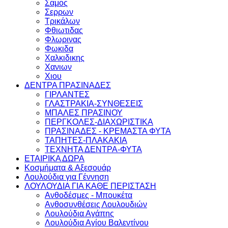
Σαμος
Σερρων
Τρικάλων
Φθιωτιδας
Φλωρινας
Φωκιδα
Χαλκιδικης
Χανιων
Χιου
ΔΕΝΤΡΑ ΠΡΑΣΙΝΑΔΕΣ
ΓΙΡΛΑΝΤΕΣ
ΓΛΑΣΤΡΑΚΙΑ-ΣΥΝΘΕΣΕΙΣ
ΜΠΑΛΕΣ ΠΡΑΣΙΝΟΥ
ΠΕΡΓΚΟΛΕΣ-ΔΙΑΧΩΡΙΣΤΙΚΑ
ΠΡΑΣΙΝΑΔΕΣ - ΚΡΕΜΑΣΤΑ ΦΥΤΑ
ΤΑΠΗΤΕΣ-ΠΛΑΚΑΚΙΑ
ΤΕΧΝΗΤΑ ΔΕΝΤΡΑ-ΦΥΤΑ
ΕΤΑΙΡΙΚΑ ΔΩΡΑ
Κοσμήματα & Αξεσουάρ
Λουλούδια για Γέννηση
ΛΟΥΛΟΥΔΙΑ ΓΙΑ ΚΑΘΕ ΠΕΡΙΣΤΑΣΗ
Ανθοδέσμες - Μπουκέτα
Ανθοσυνθέσεις Λουλουδιών
Λουλούδια Αγάπης
Λουλούδια Αγίου Βαλεντίνου