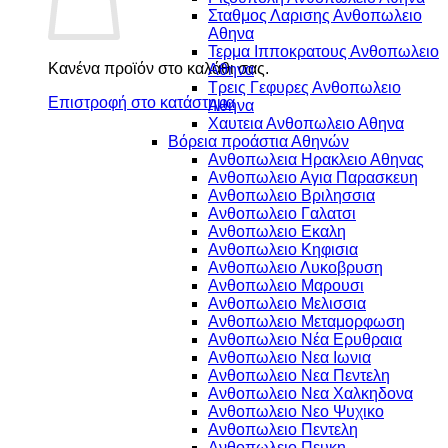
Σταθμος Λαρισης Ανθοπωλειο
Αθηνα
Τερμα Ιπποκρατους Ανθοπωλειο
Κανένα προϊόν στο καλάθι σας.
Αθηνα
Τρεις Γεφυρες Ανθοπωλειο
Επιστροφή στο κατάστημα
Αθηνα
Χαυτεια Ανθοπωλειο Αθηνα
Βόρεια προάστια Αθηνών
Ανθοπωλεια Ηρακλειο Αθηνας
Ανθοπωλειο Αγια Παρασκευη
Ανθοπωλειο Βριλησσια
Ανθοπωλειο Γαλατσι
Ανθοπωλειο Εκαλη
Ανθοπωλειο Κηφισια
Ανθοπωλειο Λυκοβρυση
Ανθοπωλειο Μαρουσι
Ανθοπωλειο Μελισσια
Ανθοπωλειο Μεταμορφωση
Ανθοπωλειο Νέα Ερυθραια
Ανθοπωλειο Νεα Ιωνια
Ανθοπωλειο Νεα Πεντελη
Ανθοπωλειο Νεα Χαλκηδονα
Ανθοπωλειο Νεο Ψυχικο
Ανθοπωλειο Πεντελη
Ανθοπωλειο Πευκη