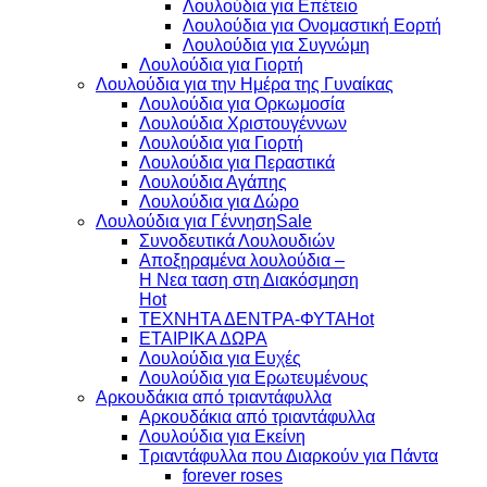
Λουλούδια για Επέτειο
Λουλούδια για Ονομαστική Εορτή
Λουλούδια για Συγνώμη
Λουλούδια για Γιορτή
Λουλούδια για την Ημέρα της Γυναίκας
Λουλούδια για Ορκωμοσία
Λουλούδια Χριστουγέννων
Λουλούδια για Γιορτή
Λουλούδια για Περαστικά
Λουλούδια Αγάπης
Λουλούδια για Δώρο
Λουλούδια για Γέννηση
Συνοδευτικά Λουλουδιών
Αποξηραμένα λουλούδια –
Η Νεα ταση στη Διακόσμηση
ΤΕΧΝΗΤΑ ΔΕΝΤΡΑ-ΦΥΤΑ
ΕΤΑΙΡΙΚΑ ΔΩΡΑ
Λουλούδια για Ευχές
Λουλούδια για Ερωτευμένους
Aρκουδάκια από τριαντάφυλλα
Aρκουδάκια από τριαντάφυλλα
Λουλούδια για Εκείνη
Τριαντάφυλλα που Διαρκούν για Πάντα
forever roses