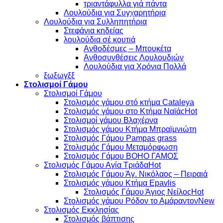
τριαντάφυλλα γιά πάντα
Λουλούδια για Συγχαρητήρια
Λουλούδια για Συλληπητήρια
Στεφάνια κηδείας
λουλούδια σέ κουτιά
Ανθοδέσμες – Μπουκέτα
Ανθοσυνθέσεις Λουλουδιών
Λουλούδια για Χρόνια Πολλά
ξωξωγξξ
Στολισμοί Γάμου
Στολισμοί Γάμου
Στολισμός γάμου στό κτήμα Cataleya
Στολισμός γάμου στο Κτήμα Ναϊάς
Στολισμοί γάμου Βλαχέρνα
Στολισμός γάμου Κτήμα Μπραϊμνιώτη
Στολισμός Γάμου Pampas grass
Στολισμός Γάμου Μεταμόρφωση
Στολισμός Γάμου BOHO ΓΑΜΟΣ
Στολισμός Γάμου Αγία Τριάδα
Στολισμός Γάμου Άγ. Νικόλαος – Πειραιά
Στολισμός γάμου Κτήμα Epavlis
Στολισμός Γάμου Άγιος Νείλος
Στολισμός γάμου Ρόδον το Αμάραντον
Στολισμός Εκκλησίας
Στολισμός βάπτισης