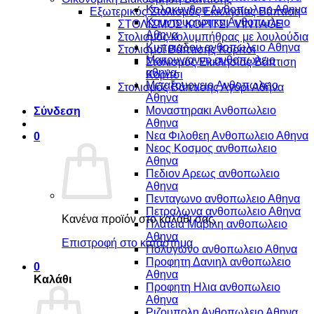
Κολοκυνθου Ανθοπωλειο Αθηνα
Εξωτερικός Στολισμός Εκκλησίας Βάπτιση
Κουντουριωτικα Ανθοπωλειο
ΣΤΟΛΙΣΜΟΣ ΚΟΡΙΤΣΙ VINTAGE
Αθηνα
Στολισμός κολυμπήθρας με λουλούδια
Κυπριαδου ανθοπωλειο Αθηνα
Στολισμοί Βάπτισης Κορίτσι
Μακρυγιαννη ανθοπωλειο
Στολισμός Εκκλησίας Βάπτιση
αθηνα
Κορίτσι
Μεταξουργειο Ανθοπωλειο
Στολισμός Βάπτισης Αγόρι Αθήνα
Αθηνα
Μοναστηρακι Ανθοπωλειο
Σύνδεση
Αθηνα
Νεα Φιλοθεη Ανθοπωλειο Αθηνα
0
Νεος Κοσμος ανθοπωλειο
Αθηνα
Πεδιον Αρεως ανθοπωλειο
Αθηνα
Πενταγωνο ανθοπωλειο Αθηνα
Πετραλωνα ανθοπωλειο Αθηνα
Κανένα προϊόν στο καλάθι σας.
Πλατεια Μαβιλη ανθοπωλειο
Αθηνα
Επιστροφή στο κατάστημα
Πολυγωνο ανθοπωλειο Αθηνα
Προφητη Δανιηλ ανθοπωλειο
0
Αθηνα
Καλάθι
Προφητη Ηλια ανθοπωλειο
Αθηνα
Ριζουπολη Ανθοπωλειο Αθηνα