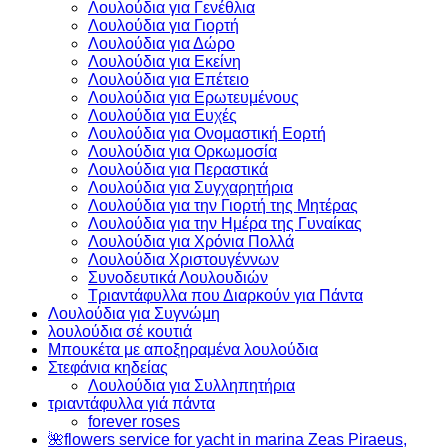
Λουλούδια για Γενέθλια
Λουλούδια για Γιορτή
Λουλούδια για Δώρο
Λουλούδια για Εκείνη
Λουλούδια για Επέτειο
Λουλούδια για Ερωτευμένους
Λουλούδια για Ευχές
Λουλούδια για Ονομαστική Εορτή
Λουλούδια για Ορκωμοσία
Λουλούδια για Περαστικά
Λουλούδια για Συγχαρητήρια
Λουλούδια για την Γιορτή της Μητέρας
Λουλούδια για την Ημέρα της Γυναίκας
Λουλούδια για Χρόνια Πολλά
Λουλούδια Χριστουγέννων
Συνοδευτικά Λουλουδιών
Τριαντάφυλλα που Διαρκούν για Πάντα
Λουλούδια για Συγνώμη
λουλούδια σέ κουτιά
Μπουκέτα με αποξηραμένα λουλούδια
Στεφάνια κηδείας
Λουλούδια για Συλληπητήρια
τριαντάφυλλα γιά πάντα
forever roses
🌺flowers service for yacht in marina Zeas Piraeus,