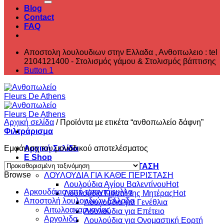
Blog
Contact
FAQ
Αποστολη λουλουδιων στην Ελλαδα , ‎Ανθοπωλειο : tel
2104121400 - Στολισμός γάμου & Στολισμός βάπτισης
Button 1
Αρχική σελίδα
/
Προϊόντα με ετικέτα “ανθοπωλείο δάφνη”
Φιλτράρισμα
Εμφάνιση του μοναδικού αποτελέσματος
Αρχική Σελίδα
E Shop
ΛΟΥΛΟΥΔΙΑ ΓΙΑ ΚΑΘΕ ΠΕΡΙΣΤΑΣΗ
Browse
ΛΟΥΛΟΥΔΙΑ ΓΙΑ ΚΑΘΕ ΠΕΡΙΣΤΑΣΗ
Λουλούδια Αγίου Βαλεντίνου
Aρκουδάκια από τριαντάφυλλα
Λουλούδια Γιορτή της Μητέρας
Αποστολή λουλουδιών Ελλαδα
Λουλούδια για Γενέθλια
Αιτωλοακαρνανίας
Λουλούδια για Επέτειο
Αργολιδα
Λουλούδια για Ονομαστική Εορτή