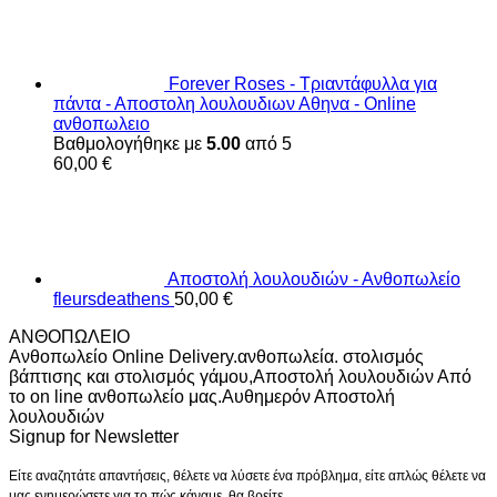
Forever Roses - Τριαντάφυλλα για
πάντα - Αποστολη λουλουδιων Αθηνα - Online
ανθοπωλειο
Βαθμολογήθηκε με
5.00
από 5
60,00
€
Αποστολή λουλουδιών - Ανθοπωλείο
fleursdeathens
50,00
€
ΑΝΘΟΠΩΛΕΙΟ
Ανθοπωλείο Online Delivery.ανθοπωλεία. στολισμός
βάπτισης και στολισμός γάμου,Αποστολή λουλουδιών Από
το on line ανθοπωλείο μας.Αυθημερόν Αποστολή
λουλουδιών
Signup for Newsletter
Είτε αναζητάτε απαντήσεις, θέλετε να λύσετε ένα πρόβλημα, είτε απλώς θέλετε να
μας ενημερώσετε για το πώς κάναμε, θα βρείτε..