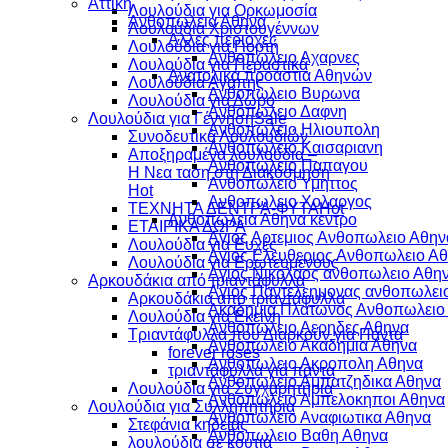
Αττικη
Λουλούδια για Ορκωμοσία
Ανθοπωλεια Αθηνα
Λουλούδια Χριστουγέννων
Αλλες περιοχες
Λουλούδια για Γιορτή
Ανθοπωλειο Αχαρνες
Λουλούδια για Περαστικά
Ανατολικά προάστια Αθηνών
Λουλούδια Αγάπης
Ανθοπωλειο Βυρωνα
Λουλούδια για Δώρο
Ανθοπωλειο Δαφνη
Λουλούδια για Γέννηση
Ανθοπωλειο Ηλιουπολη
Συνοδευτικά Λουλουδιών
Ανθοπωλειο Καισαριανη
Αποξηραμένα λουλούδια –
Ανθοπωλειο Παπαγου
Η Νεα ταση στη Διακόσμηση
Ανθοπωλειο Υμηττος
Ανθοπωλειο Χολαργος
ΤΕΧΝΗΤΑ ΔΕΝΤΡΑ-ΦΥΤΑ
Ανθοπωλεια Αθηνα κεντρο
ΕΤΑΙΡΙΚΑ ΔΩΡΑ
Αγιος Αρτεμιος Ανθοπωλειο Αθην
Λουλούδια για Ευχές
Αγιος Ελευθεριος Ανθοπωλειο Α
Λουλούδια για Ερωτευμένους
Αγιος Νικολαος ανθοπωλειο Αθη
Aρκουδάκια από τριαντάφυλλα
Αγιος Παντελεημονας ανθοπωλει
Aρκουδάκια από τριαντάφυλλα
Ακαδημια Πλατωνος Ανθοπωλειο
Λουλούδια για Εκείνη
Ανθοπωλειο Αερηδες Αθηνα
Τριαντάφυλλα που Διαρκούν για Πάντα
Ανθοπωλειο Ακαδημια Αθηνα
forever roses
Ανθοπωλειο Ακροπολη Αθηνα
τριαντάφυλλα γιά πάντα
Ανθοπωλειο Αμπατζηδικα Αθηνα
Λουλούδια για Συγχαρητήρια
Ανθοπωλειο Αμπελοκηποι Αθηνα
Λουλούδια για Συλληπητήρια
Ανθοπωλειο Αναφιωτικα Αθηνα
Στεφάνια κηδείας
Ανθοπωλειο Βαθη Αθηνα
λουλούδια σέ κουτιά