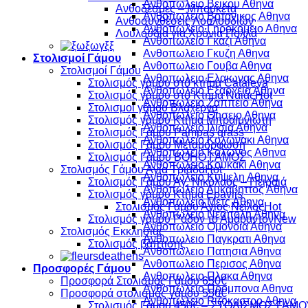
Ανθοπωλειο Βεικου Αθηνα
Ανθοδέσμες – Μπουκέτα
Ανθοπωλειο Βοτανικος Αθηνα
Ανθοσυνθέσεις Λουλουδιών
Ανθοπωλειο Γηροκομειο Αθηνα
Λουλούδια για Χρόνια Πολλά
Ανθοπωλειο Γκαζι Αθηνα
Ανθοπωλειο Γκυζη Αθηνα
Στολισμοί Γάμου
Ανθοπωλειο Γουβα Αθηνα
Στολισμοί Γάμου
Ανθοπωλειο Ελαιωνας Αθηνα
Στολισμός γάμου στό κτήμα Cataleya
Ανθοπωλειο Εξαρχεια Αθηνα
Στολισμός γάμου στο Κτήμα Ναϊάς
Ανθοπωλειο Ζαππειο Αθηνα
Στολισμοί γάμου Βλαχέρνα
Ανθοπωλειο Θησειο Αθηνα
Στολισμός γάμου Κτήμα Μπραϊμνιώτη
Ανθοπωλειο Ιλισια Αθηνα
Στολισμός Γάμου Pampas grass
Ανθοπωλειο Κολωνακι Αθηνα
Στολισμός Γάμου Μεταμόρφωση
Ανθοπωλειο Κολωνος Αθηνα
Στολισμός Γάμου BOHO ΓΑΜΟΣ
Ανθοπωλειο Κουκακι Αθηνα
Στολισμός Γάμου Αγία Τριάδα
Ανθοπωλειο Κυψελη Αθηνα
Στολισμός Γάμου Άγ. Νικόλαος – Πειραιά
Ανθοπωλειο Λυκαβηττος Αθηνα
Στολισμός γάμου Κτήμα Epavlis
Ανθοπωλειο Μετς Αθηνα
Στολισμός Γάμου Άγιος Νείλος
Ανθοπωλειο Νεαπολη Αθηνα
Στολισμός γάμου Ρόδον το Αμάραντον
Ανθοπωλειο Ομονοια Αθηνα
Στολισμός Εκκλησίας
Ανθοπωλειο Παγκρατι Αθηνα
Στολισμός βάπτισης
Ανθοπωλειο Πατησια Αθηνα
Ανθοπωλειο Περισος Αθηνα
Προσφορές Γάμου
Ανθοπωλειο Πλακα Αθηνα
Προσφορά Στολισμός Γάμου 650€
Ανθοπωλειο Προμπονα Αθηνα
Προσφορά στολισμός γάμου 550€
Ανθοπωλειο Ριζοκαστρο Αθηνα
Στολισμός Γάμου 450€ – ΣΤΟΛΙΣΜΟΣ ΓΑΜΟ