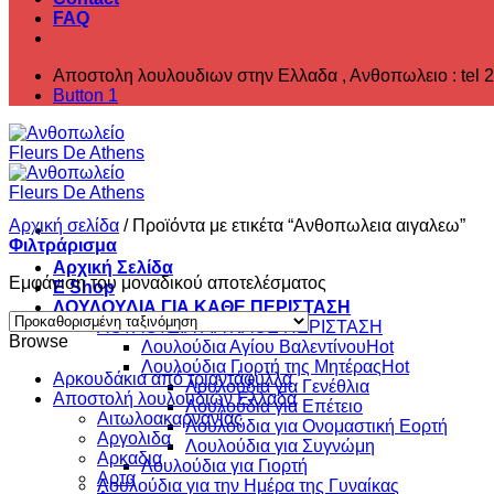
FAQ
Αποστολη λουλουδιων στην Ελλαδα , ‎Ανθοπωλειο : tel 
Button 1
Αρχική σελίδα
/
Προϊόντα με ετικέτα “Ανθοπωλεια αιγαλεω”
Φιλτράρισμα
Αρχική Σελίδα
Εμφάνιση του μοναδικού αποτελέσματος
E Shop
ΛΟΥΛΟΥΔΙΑ ΓΙΑ ΚΑΘΕ ΠΕΡΙΣΤΑΣΗ
ΛΟΥΛΟΥΔΙΑ ΓΙΑ ΚΑΘΕ ΠΕΡΙΣΤΑΣΗ
Browse
Λουλούδια Αγίου Βαλεντίνου
Λουλούδια Γιορτή της Μητέρας
Aρκουδάκια από τριαντάφυλλα
Λουλούδια για Γενέθλια
Αποστολή λουλουδιών Ελλαδα
Λουλούδια για Επέτειο
Αιτωλοακαρνανίας
Λουλούδια για Ονομαστική Εορτή
Αργολιδα
Λουλούδια για Συγνώμη
Αρκαδια
Λουλούδια για Γιορτή
Αρτα
Λουλούδια για την Ημέρα της Γυναίκας