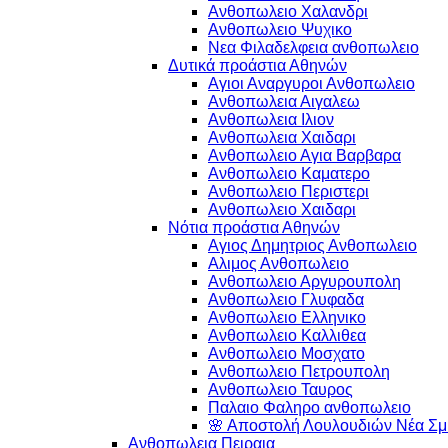
Ανθοπωλειο Χαλανδρι
Ανθοπωλειο Ψυχικο
Νεα Φιλαδελφεια ανθοπωλειο
Δυτικά προάστια Αθηνών
Αγιοι Αναργυροι Ανθοπωλειο
Ανθοπωλεια Αιγαλεω
Ανθοπωλεια Ιλιον
Ανθοπωλεια Χαιδαρι
Ανθοπωλειο Αγια Βαρβαρα
Ανθοπωλειο Καματερο
Ανθοπωλειο Περιστερι
Ανθοπωλειο Χαιδαρι
Νότια προάστια Αθηνών
Αγιος Δημητριος Ανθοπωλειο
Αλιμος Ανθοπωλειο
Ανθοπωλειο Αργυρουπολη
Ανθοπωλειο Γλυφαδα
Ανθοπωλειο Ελληνικο
Ανθοπωλειο Καλλιθεα
Ανθοπωλειο Μοσχατο
Ανθοπωλειο Πετρουπολη
Ανθοπωλειο Ταυρος
Παλαιο Φαληρο ανθοπωλειο
🌸 Αποστολή Λουλουδιών Νέα Σμύ
Ανθοπωλεια Πειραια