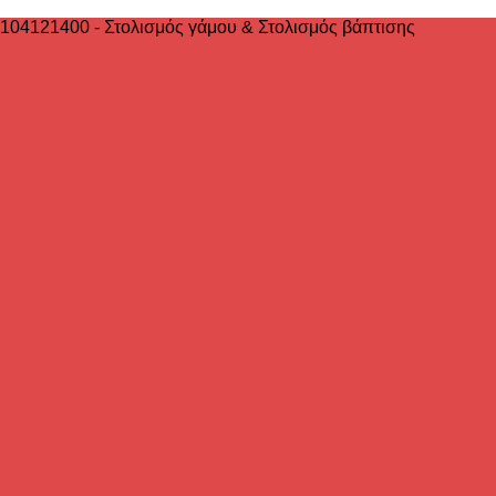
2104121400 - Στολισμός γάμου & Στολισμός βάπτισης