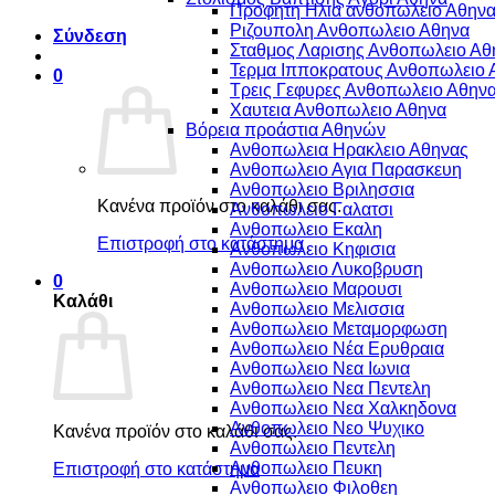
Προφητη Ηλια ανθοπωλειο Αθην
Ριζουπολη Ανθοπωλειο Αθηνα
Σύνδεση
Σταθμος Λαρισης Ανθοπωλειο Αθ
Τερμα Ιπποκρατους Ανθοπωλειο 
0
Τρεις Γεφυρες Ανθοπωλειο Αθην
Χαυτεια Ανθοπωλειο Αθηνα
Βόρεια προάστια Αθηνών
Ανθοπωλεια Ηρακλειο Αθηνας
Ανθοπωλειο Αγια Παρασκευη
Ανθοπωλειο Βριλησσια
Κανένα προϊόν στο καλάθι σας.
Ανθοπωλειο Γαλατσι
Ανθοπωλειο Εκαλη
Επιστροφή στο κατάστημα
Ανθοπωλειο Κηφισια
Ανθοπωλειο Λυκοβρυση
0
Ανθοπωλειο Μαρουσι
Καλάθι
Ανθοπωλειο Μελισσια
Ανθοπωλειο Μεταμορφωση
Ανθοπωλειο Νέα Ερυθραια
Ανθοπωλειο Νεα Ιωνια
Ανθοπωλειο Νεα Πεντελη
Ανθοπωλειο Νεα Χαλκηδονα
Ανθοπωλειο Νεο Ψυχικο
Κανένα προϊόν στο καλάθι σας.
Ανθοπωλειο Πεντελη
Ανθοπωλειο Πευκη
Επιστροφή στο κατάστημα
Ανθοπωλειο Φιλοθεη