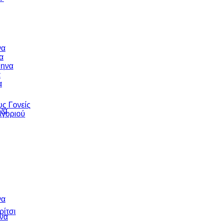
να
α
θηνα
α
α
υς Γονείς
να
Αγοριού
να
ρίτσι
να