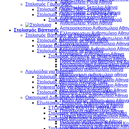
Ανθοπωλειο Ρουφ Αθηνα
Στολισμός Γάμου 950€
Ανθοπωλειο Σεπολια Αθηνα
Στολισμός Γάμου 750€ – Προσφορά
Ανθοπωλειο Συνταγμα Αθηνα
Στολισμός Γάμου 1200€ – ΠΡΟΣΦΟΡΑ
Ανθοπωλειο Χιλτον Αθηνα
Στολισμός Γάμου 850€ – Προσφορά
Ανθοπωλειο Ψυρη Αθηνα
Αστεροσκοπειο Ανθοπωλειο Αθη
Στολισμός Βάπτισης
Ελληνορωσων Ανθοπωλειο Αθην
Στολισμός Βάπτισης με Στρουμφάκια
Ερυθρος Σταυρος ανθοπωλειο Α
Στολισμός Βάπτισης με θέμα Ταξίδι
Ευαγγελισμος Ανθοπωλειο Αθην
Vintage Βάπτιση Αγοριού
Καλλιμαρμαρο Ανθοπωλειο Αθην
Στολισμός Βάπτισης με Βασιλικό
Κεραμεικος Ανθοπωλειο Αθηνα
Στολισμός Βάπτισης με Θέμα Καπέλα
Κολοκυνθου Ανθοπωλειο Αθηνα
Πόσο Κοστίζει μια Βάπτιση για το
Κουντουριωτικα Ανθοπωλειο Αθη
Πρωτότυπα Θέματα για Βάπτιση 
Κυπριαδου ανθοπωλειο Αθηνα
Λουλούδια για Βάπτιση
Μακρυγιαννη ανθοπωλειο αθηνα
Στολισμός βάπτισης θέμα βασιλικούς
Μεταξουργειο Ανθοπωλειο Αθηνα
Στολισμός Βάπτισης Αγοριού Τιμές
Μοναστηρακι Ανθοπωλειο Αθηνα
Pinterest Ιδέες για Βάπτιση Αγοριού
Νεα Φιλοθεη Ανθοπωλειο Αθηνα
Στολισμός Βάπτισης Αγόρι στην Αθήνα
Νεος Κοσμος ανθοπωλειο Αθηνα
Οικονομική Διακόσμηση Βάπτισης
Πεδιον Αρεως ανθοπωλειο Αθηνα
Εξωτερικός Στολισμός Εκκλησίας Βάπτιση
Πενταγωνο ανθοπωλειο Αθηνα
ΣΤΟΛΙΣΜΟΣ ΚΟΡΙΤΣΙ VINTAGE
Πετραλωνα ανθοπωλειο Αθηνα
Στολισμός κολυμπήθρας με λουλούδια
Πλατεια Μαβιλη ανθοπωλειο Αθη
Στολισμοί Βάπτισης Κορίτσι
Πολυγωνο ανθοπωλειο Αθηνα
Στολισμός Εκκλησίας Βάπτιση Κο
Προφητη Δανιηλ ανθοπωλειο Αθη
Στολισμός Βάπτισης Αγόρι Αθήνα