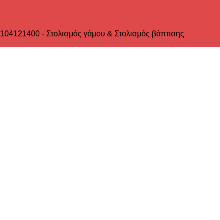
2104121400 - Στολισμός γάμου & Στολισμός βάπτισης