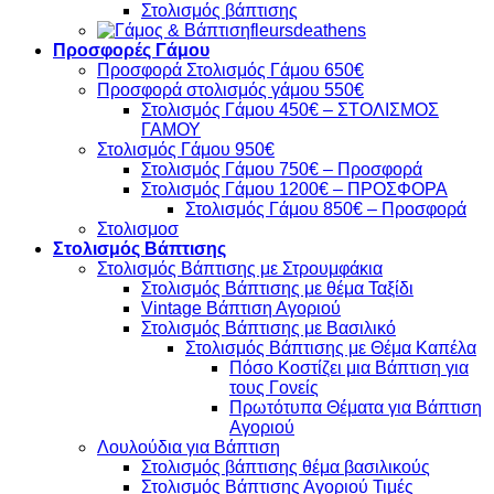
Στολισμός βάπτισης
fleursdeathens
Προσφορές Γάμου
Προσφορά Στολισμός Γάμου 650€
Προσφορά στολισμός γάμου 550€
Στολισμός Γάμου 450€ – ΣΤΟΛΙΣΜΟΣ
ΓΑΜΟΥ
Στολισμός Γάμου 950€
Στολισμός Γάμου 750€ – Προσφορά
Στολισμός Γάμου 1200€ – ΠΡΟΣΦΟΡΑ
Στολισμός Γάμου 850€ – Προσφορά
Στολισμοσ
Στολισμός Βάπτισης
Στολισμός Βάπτισης με Στρουμφάκια
Στολισμός Βάπτισης με θέμα Ταξίδι
Vintage Βάπτιση Αγοριού
Στολισμός Βάπτισης με Βασιλικό
Στολισμός Βάπτισης με Θέμα Καπέλα
Πόσο Κοστίζει μια Βάπτιση για
τους Γονείς
Πρωτότυπα Θέματα για Βάπτιση
Αγοριού
Λουλούδια για Βάπτιση
Στολισμός βάπτισης θέμα βασιλικούς
Στολισμός Βάπτισης Αγοριού Τιμές