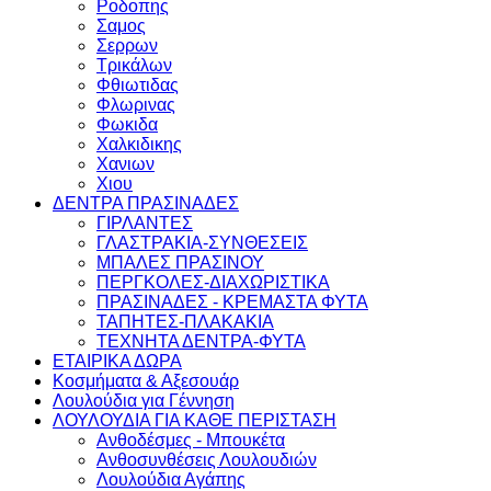
Ροδοπης
Σαμος
Σερρων
Τρικάλων
Φθιωτιδας
Φλωρινας
Φωκιδα
Χαλκιδικης
Χανιων
Χιου
ΔΕΝΤΡΑ ΠΡΑΣΙΝΑΔΕΣ
ΓΙΡΛΑΝΤΕΣ
ΓΛΑΣΤΡΑΚΙΑ-ΣΥΝΘΕΣΕΙΣ
ΜΠΑΛΕΣ ΠΡΑΣΙΝΟΥ
ΠΕΡΓΚΟΛΕΣ-ΔΙΑΧΩΡΙΣΤΙΚΑ
ΠΡΑΣΙΝΑΔΕΣ - ΚΡΕΜΑΣΤΑ ΦΥΤΑ
ΤΑΠΗΤΕΣ-ΠΛΑΚΑΚΙΑ
ΤΕΧΝΗΤΑ ΔΕΝΤΡΑ-ΦΥΤΑ
ΕΤΑΙΡΙΚΑ ΔΩΡΑ
Κοσμήματα & Αξεσουάρ
Λουλούδια για Γέννηση
ΛΟΥΛΟΥΔΙΑ ΓΙΑ ΚΑΘΕ ΠΕΡΙΣΤΑΣΗ
Ανθοδέσμες - Μπουκέτα
Ανθοσυνθέσεις Λουλουδιών
Λουλούδια Αγάπης