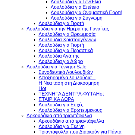
Λουλούδια για Γενέθλια
Λουλούδια για Επέτειο
Λουλούδια για Ονομαστική Εορτή
Λουλούδια για Συγνώμη
Λουλούδια για Γιορτή
Λουλούδια για την Ημέρα της Γυναίκας
Λουλούδια για Ορκωμοσία
Λουλούδια Χριστουγέννων
Λουλούδια για Γιορτή
Λουλούδια για Περαστικά
Λουλούδια Αγάπης
Λουλούδια για Δώρο
Λουλούδια για Γέννηση
Συνοδευτικά Λουλουδιών
Αποξηραμένα λουλούδια –
Η Νεα ταση στη Διακόσμηση
ΤΕΧΝΗΤΑ ΔΕΝΤΡΑ-ΦΥΤΑ
ΕΤΑΙΡΙΚΑ ΔΩΡΑ
Λουλούδια για Ευχές
Λουλούδια για Ερωτευμένους
Aρκουδάκια από τριαντάφυλλα
Aρκουδάκια από τριαντάφυλλα
Λουλούδια για Εκείνη
Τριαντάφυλλα που Διαρκούν για Πάντα