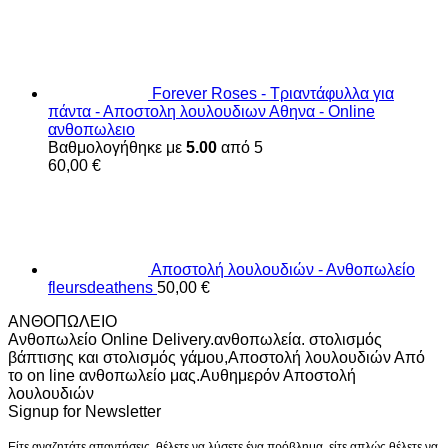
Forever Roses - Τριαντάφυλλα για
πάντα - Αποστολη λουλουδιων Αθηνα - Online
ανθοπωλειο
Βαθμολογήθηκε με
5.00
από 5
60,00
€
Αποστολή λουλουδιών - Ανθοπωλείο
fleursdeathens
50,00
€
ΑΝΘΟΠΩΛΕΙΟ
Ανθοπωλείο Online Delivery.ανθοπωλεία. στολισμός
βάπτισης και στολισμός γάμου,Αποστολή λουλουδιών Από
το on line ανθοπωλείο μας.Αυθημερόν Αποστολή
λουλουδιών
Signup for Newsletter
Είτε αναζητάτε απαντήσεις, θέλετε να λύσετε ένα πρόβλημα, είτε απλώς θέλετε να