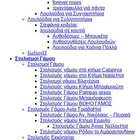
forever roses
τριαντάφυλλα γιά πάντα
Λουλούδια για Συγχαρητήρια
Λουλούδια για Συλληπητήρια
Στεφάνια κηδείας
λουλούδια σέ κουτιά
Ανθοδέσμες – Μπουκέτα
Ανθοσυνθέσεις Λουλουδιών
Λουλούδια για Χρόνια Πολλά
ξωξωγξξ
Στολισμοί Γάμου
Στολισμοί Γάμου
Στολισμός γάμου στό κτήμα Cataleya
Στολισμός γάμου στο Κτήμα Ναϊάς
Στολισμοί γάμου Βλαχέρνα
Στολισμός γάμου Κτήμα Μπραϊμνιώτη
Στολισμός Γάμου Pampas grass
Στολισμός Γάμου Μεταμόρφωση
Στολισμός Γάμου BOHO ΓΑΜΟΣ
Στολισμός Γάμου Αγία Τριάδα
Στολισμός Γάμου Άγ. Νικόλαος – Πειραιά
Στολισμός γάμου Κτήμα Epavlis
Στολισμός Γάμου Άγιος Νείλος
Στολισμός γάμου Ρόδον το Αμάραντον
Στολισμός Εκκλησίας