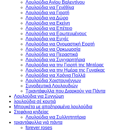
Λουλούδια Αγίου Βαλεντίνου
Λουλούδια για Γενέθλια
Λουλούδια για Γιορτή
Λουλούδια για Δώρο
Λουλούδια για Εκείνη
Λουλούδια για Επέτειο
Λουλούδια για Ερωτευμένους
Λουλούδια για Ευχές
Λουλούδια για Ονομαστική Εορτή
Λουλούδια για Ορκωμοσία
Λουλούδια για Περαστικά
Λουλούδια για Συγχαρητήρια
Λουλούδια για την Γιορτή της Μητέρας
Λουλούδια για την Ημέρα της Γυναίκας
Λουλούδια για Χρόνια Πολλά
Λουλούδια Χριστουγέννων
Συνοδευτικά Λουλουδιών
Τριαντάφυλλα που Διαρκούν για Πάντα
Λουλούδια για Συγνώμη
λουλούδια σέ κουτιά
Μπουκέτα με αποξηραμένα λουλούδια
Στεφάνια κηδείας
Λουλούδια για Συλληπητήρια
τριαντάφυλλα γιά πάντα
forever roses