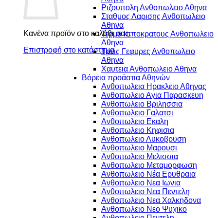
Ριζουπολη Ανθοπωλειο Αθηνα
Σταθμος Λαρισης Ανθοπωλειο
Αθηνα
Κανένα προϊόν στο καλάθι σας.
Τερμα Ιπποκρατους Ανθοπωλειο
Αθηνα
Επιστροφή στο κατάστημα
Τρεις Γεφυρες Ανθοπωλειο
Αθηνα
Χαυτεια Ανθοπωλειο Αθηνα
Βόρεια προάστια Αθηνών
Ανθοπωλεια Ηρακλειο Αθηνας
Ανθοπωλειο Αγια Παρασκευη
Ανθοπωλειο Βριλησσια
Ανθοπωλειο Γαλατσι
Ανθοπωλειο Εκαλη
Ανθοπωλειο Κηφισια
Ανθοπωλειο Λυκοβρυση
Ανθοπωλειο Μαρουσι
Ανθοπωλειο Μελισσια
Ανθοπωλειο Μεταμορφωση
Ανθοπωλειο Νέα Ερυθραια
Ανθοπωλειο Νεα Ιωνια
Ανθοπωλειο Νεα Πεντελη
Ανθοπωλειο Νεα Χαλκηδονα
Ανθοπωλειο Νεο Ψυχικο
Ανθοπωλειο Πεντελη