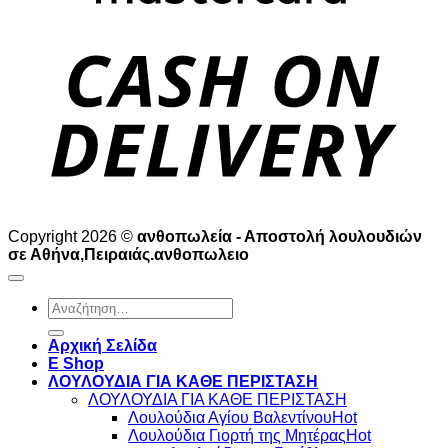
D
Copyright 2026 ©
ανθοπωλεία - Αποστολή λουλουδιών
σε Αθήνα,Πειραιάς.ανθοπωλειο
Αναζήτηση
για:
Αρχική Σελίδα
E Shop
ΛΟΥΛΟΥΔΙΑ ΓΙΑ ΚΑΘΕ ΠΕΡΙΣΤΑΣΗ
ΛΟΥΛΟΥΔΙΑ ΓΙΑ ΚΑΘΕ ΠΕΡΙΣΤΑΣΗ
Λουλούδια Αγίου Βαλεντίνου
Λουλούδια Γιορτή της Μητέρας