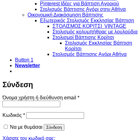
Pinterest Ιδέες για Βάπτιση Αγοριού
Στολισμός Βάπτισης Αγόρι στην Αθήνα
Οικονομική Διακόσμηση Βάπτισης
Εξωτερικός Στολισμός Εκκλησίας Βάπτιση
ΣΤΟΛΙΣΜΟΣ ΚΟΡΙΤΣΙ VINTAGE
Στολισμός κολυμπήθρας με λουλούδια
Στολισμοί Βάπτισης Κορίτσι
Στολισμός Εκκλησίας Βάπτιση
Κορίτσι
Στολισμός Βάπτισης Αγόρι Αθήνα
Button 1
Newsletter
Σύνδεση
Απαιτείται
Όνομα χρήστη ή διεύθυνση email
*
Απαιτείται
Κωδικός
*
Να με θυμάσαι
Σύνδεση
Χάσατε τον κωδικό σας;