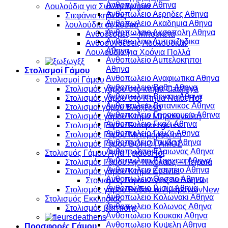
Ανθοπωλειο Αθηνα
Λουλούδια για Συλληπητήρια
Ανθοπωλειο Αερηδες Αθηνα
Στεφάνια κηδείας
Ανθοπωλειο Ακαδημια Αθηνα
λουλούδια σέ κουτιά
Ανθοπωλειο Ακροπολη Αθηνα
Ανθοδέσμες – Μπουκέτα
Ανθοπωλειο Αμπατζηδικα
Ανθοσυνθέσεις Λουλουδιών
Αθηνα
Λουλούδια για Χρόνια Πολλά
Ανθοπωλειο Αμπελοκηποι
Αθηνα
Στολισμοί Γάμου
Ανθοπωλειο Αναφιωτικα Αθηνα
Στολισμοί Γάμου
Ανθοπωλειο Βαθη Αθηνα
Στολισμός γάμου στό κτήμα Cataleya
Ανθοπωλειο Βεικου Αθηνα
Στολισμός γάμου στο Κτήμα Ναϊάς
Ανθοπωλειο Βοτανικος Αθηνα
Στολισμοί γάμου Βλαχέρνα
Ανθοπωλειο Γηροκομειο Αθηνα
Στολισμός γάμου Κτήμα Μπραϊμνιώτη
Ανθοπωλειο Γκαζι Αθηνα
Στολισμός Γάμου Pampas grass
Ανθοπωλειο Γκυζη Αθηνα
Στολισμός Γάμου Μεταμόρφωση
Ανθοπωλειο Γουβα Αθηνα
Στολισμός Γάμου BOHO ΓΑΜΟΣ
Ανθοπωλειο Ελαιωνας Αθηνα
Στολισμός Γάμου Αγία Τριάδα
Ανθοπωλειο Εξαρχεια Αθηνα
Στολισμός Γάμου Άγ. Νικόλαος – Πειραιά
Ανθοπωλειο Ζαππειο Αθηνα
Στολισμός γάμου Κτήμα Epavlis
Ανθοπωλειο Θησειο Αθηνα
Στολισμός Γάμου Άγιος Νείλος
Ανθοπωλειο Ιλισια Αθηνα
Στολισμός γάμου Ρόδον το Αμάραντον
Ανθοπωλειο Κολωνακι Αθηνα
Στολισμός Εκκλησίας
Ανθοπωλειο Κολωνος Αθηνα
Στολισμός βάπτισης
Ανθοπωλειο Κουκακι Αθηνα
Ανθοπωλειο Κυψελη Αθηνα
Προσφορές Γάμου