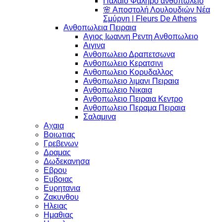
Παλαιο Φαληρο ανθοπωλειο
🌸 Αποστολή Λουλουδιών Νέα
Σμύρνη | Fleurs De Athens
Ανθοπωλεια Πειραια
Αγιος Ιωαννη Ρεντη Ανθοπωλειο
Αιγινα
Ανθοπωλειο Δραπετσωνα
Ανθοπωλειο Κερατσινι
Ανθοπωλειο Κορυδαλλος
Ανθοπωλειο λιμανι Πειραια
Ανθοπωλειο Νικαια
Ανθοπωλειο Πειραια Κεντρο
Ανθοπωλειο Περαμα Πειραια
Σαλαμινα
Αχαια
Βοιωτιας
Γρεβενων
Δραμας
Δωδεκανησα
Εβρου
Ευβοιας
Ευρητανια
Ζακυνθου
Ηλειας
Ημαθιας