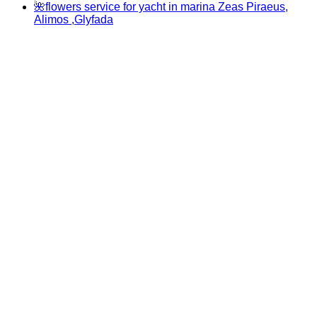
🌺flowers service for yacht in marina Zeas Piraeus,
Alimos ,Glyfada