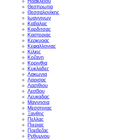
Ηρακλειου
Θεσπρωτια
Θεσσαλονίκης
Ιωαννινων
Καβαλας
Καρδιτσας
Καστοριας
Κερκυρας
Κεφαλλονιας
Κιλκις
Κοζανη
Κορινθια
Κυκλαδες
Λακωνια
Λαρισας
Λασιθιου
Λεσβου
Λευκαδας
Μαγνησια
Μεσσηνιας
Ξανθης
Πελλας
Πιεριας
Πρεβεζας
Ρεθυμνου