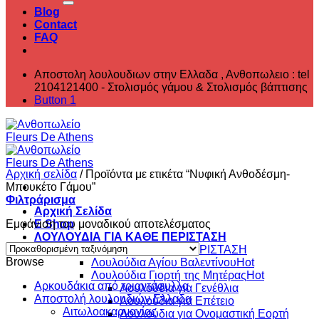
Blog
Contact
FAQ
Αποστολη λουλουδιων στην Ελλαδα , ‎Ανθοπωλειο : tel
2104121400 - Στολισμός γάμου & Στολισμός βάπτισης
Button 1
Αρχική σελίδα
/
Προϊόντα με ετικέτα “Νυφική Ανθοδέσμη-
Μπουκέτο Γάμου”
Φιλτράρισμα
Αρχική Σελίδα
Εμφάνιση του μοναδικού αποτελέσματος
E Shop
ΛΟΥΛΟΥΔΙΑ ΓΙΑ ΚΑΘΕ ΠΕΡΙΣΤΑΣΗ
ΛΟΥΛΟΥΔΙΑ ΓΙΑ ΚΑΘΕ ΠΕΡΙΣΤΑΣΗ
Browse
Λουλούδια Αγίου Βαλεντίνου
Λουλούδια Γιορτή της Μητέρας
Aρκουδάκια από τριαντάφυλλα
Λουλούδια για Γενέθλια
Αποστολή λουλουδιών Ελλαδα
Λουλούδια για Επέτειο
Αιτωλοακαρνανίας
Λουλούδια για Ονομαστική Εορτή