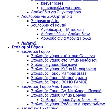
forever roses
τριαντάφυλλα γιά πάντα
Λουλούδια για Συγχαρητήρια
Λουλούδια για Συλληπητήρια
Στεφάνια κηδείας
λουλούδια σέ κουτιά
Ανθοδέσμες – Μπουκέτα
Ανθοσυνθέσεις Λουλουδιών
Λουλούδια για Χρόνια Πολλά
ξωξωγξξ
Στολισμοί Γάμου
Στολισμοί Γάμου
Στολισμός γάμου στό κτήμα Cataleya
Στολισμός γάμου στο Κτήμα Ναϊάς
Στολισμοί γάμου Βλαχέρνα
Στολισμός γάμου Κτήμα Μπραϊμνιώτη
Στολισμός Γάμου Pampas grass
Στολισμός Γάμου Μεταμόρφωση
Στολισμός Γάμου BOHO ΓΑΜΟΣ
Στολισμός Γάμου Αγία Τριάδα
Στολισμός Γάμου Άγ. Νικόλαος – Πειραιά
Στολισμός γάμου Κτήμα Epavlis
Στολισμός Γάμου Άγιος Νείλος
Στολισμός γάμου Ρόδον το Αμάραντον
Στολισμός Εκκλησίας