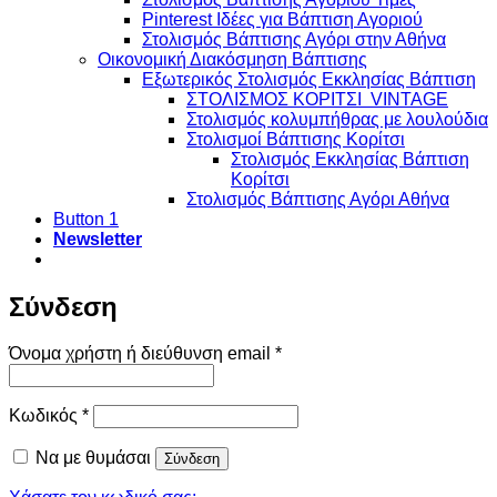
Pinterest Ιδέες για Βάπτιση Αγοριού
Στολισμός Βάπτισης Αγόρι στην Αθήνα
Οικονομική Διακόσμηση Βάπτισης
Εξωτερικός Στολισμός Εκκλησίας Βάπτιση
ΣΤΟΛΙΣΜΟΣ ΚΟΡΙΤΣΙ VINTAGE
Στολισμός κολυμπήθρας με λουλούδια
Στολισμοί Βάπτισης Κορίτσι
Στολισμός Εκκλησίας Βάπτιση
Κορίτσι
Στολισμός Βάπτισης Αγόρι Αθήνα
Button 1
Newsletter
Σύνδεση
Απαιτείται
Όνομα χρήστη ή διεύθυνση email
*
Απαιτείται
Κωδικός
*
Να με θυμάσαι
Σύνδεση