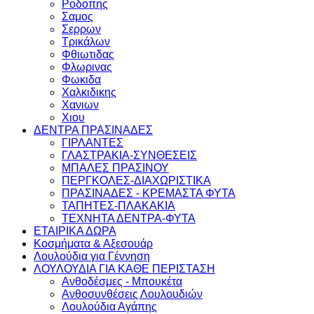
Ροδοπης
Σαμος
Σερρων
Τρικάλων
Φθιωτιδας
Φλωρινας
Φωκιδα
Χαλκιδικης
Χανιων
Χιου
ΔΕΝΤΡΑ ΠΡΑΣΙΝΑΔΕΣ
ΓΙΡΛΑΝΤΕΣ
ΓΛΑΣΤΡΑΚΙΑ-ΣΥΝΘΕΣΕΙΣ
ΜΠΑΛΕΣ ΠΡΑΣΙΝΟΥ
ΠΕΡΓΚΟΛΕΣ-ΔΙΑΧΩΡΙΣΤΙΚΑ
ΠΡΑΣΙΝΑΔΕΣ - ΚΡΕΜΑΣΤΑ ΦΥΤΑ
ΤΑΠΗΤΕΣ-ΠΛΑΚΑΚΙΑ
ΤΕΧΝΗΤΑ ΔΕΝΤΡΑ-ΦΥΤΑ
ΕΤΑΙΡΙΚΑ ΔΩΡΑ
Κοσμήματα & Αξεσουάρ
Λουλούδια για Γέννηση
ΛΟΥΛΟΥΔΙΑ ΓΙΑ ΚΑΘΕ ΠΕΡΙΣΤΑΣΗ
Ανθοδέσμες - Μπουκέτα
Ανθοσυνθέσεις Λουλουδιών
Λουλούδια Αγάπης