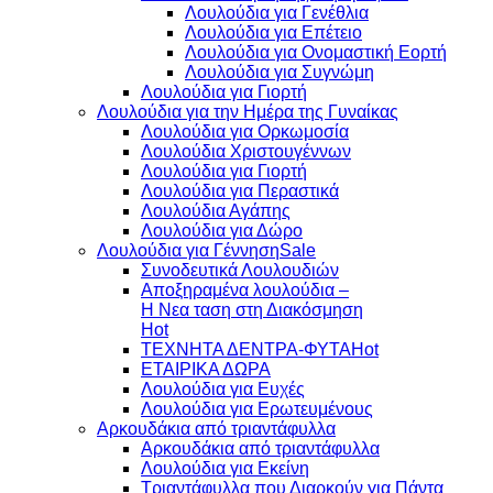
Λουλούδια για Γενέθλια
Λουλούδια για Επέτειο
Λουλούδια για Ονομαστική Εορτή
Λουλούδια για Συγνώμη
Λουλούδια για Γιορτή
Λουλούδια για την Ημέρα της Γυναίκας
Λουλούδια για Ορκωμοσία
Λουλούδια Χριστουγέννων
Λουλούδια για Γιορτή
Λουλούδια για Περαστικά
Λουλούδια Αγάπης
Λουλούδια για Δώρο
Λουλούδια για Γέννηση
Συνοδευτικά Λουλουδιών
Αποξηραμένα λουλούδια –
Η Νεα ταση στη Διακόσμηση
ΤΕΧΝΗΤΑ ΔΕΝΤΡΑ-ΦΥΤΑ
ΕΤΑΙΡΙΚΑ ΔΩΡΑ
Λουλούδια για Ευχές
Λουλούδια για Ερωτευμένους
Aρκουδάκια από τριαντάφυλλα
Aρκουδάκια από τριαντάφυλλα
Λουλούδια για Εκείνη
Τριαντάφυλλα που Διαρκούν για Πάντα