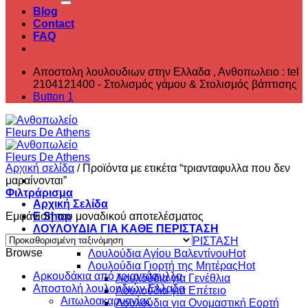
Blog
Contact
FAQ
Αποστολη λουλουδιων στην Ελλαδα , ‎Ανθοπωλειο : tel
2104121400 - Στολισμός γάμου & Στολισμός βάπτισης
Button 1
Αρχική σελίδα
/
Προϊόντα με ετικέτα “τριανταφυλλα που δεν
μαραίνονται”
Φιλτράρισμα
Αρχική Σελίδα
Εμφάνιση του μοναδικού αποτελέσματος
E Shop
ΛΟΥΛΟΥΔΙΑ ΓΙΑ ΚΑΘΕ ΠΕΡΙΣΤΑΣΗ
ΛΟΥΛΟΥΔΙΑ ΓΙΑ ΚΑΘΕ ΠΕΡΙΣΤΑΣΗ
Browse
Λουλούδια Αγίου Βαλεντίνου
Λουλούδια Γιορτή της Μητέρας
Aρκουδάκια από τριαντάφυλλα
Λουλούδια για Γενέθλια
Αποστολή λουλουδιών Ελλαδα
Λουλούδια για Επέτειο
Αιτωλοακαρνανίας
Λουλούδια για Ονομαστική Εορτή