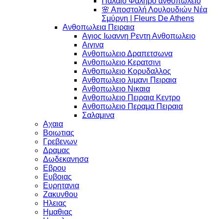
Παλαιο Φαληρο ανθοπωλειο
🌸 Αποστολή Λουλουδιών Νέα
Σμύρνη | Fleurs De Athens
Ανθοπωλεια Πειραια
Αγιος Ιωαννη Ρεντη Ανθοπωλειο
Αιγινα
Ανθοπωλειο Δραπετσωνα
Ανθοπωλειο Κερατσινι
Ανθοπωλειο Κορυδαλλος
Ανθοπωλειο λιμανι Πειραια
Ανθοπωλειο Νικαια
Ανθοπωλειο Πειραια Κεντρο
Ανθοπωλειο Περαμα Πειραια
Σαλαμινα
Αχαια
Βοιωτιας
Γρεβενων
Δραμας
Δωδεκανησα
Εβρου
Ευβοιας
Ευρητανια
Ζακυνθου
Ηλειας
Ημαθιας