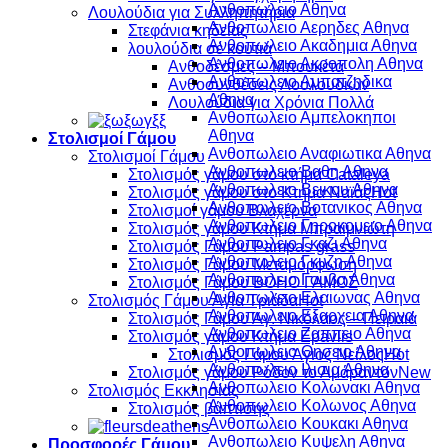
Ανθοπωλειο Αθηνα
Λουλούδια για Συλληπητήρια
Ανθοπωλειο Αερηδες Αθηνα
Στεφάνια κηδείας
Ανθοπωλειο Ακαδημια Αθηνα
λουλούδια σέ κουτιά
Ανθοπωλειο Ακροπολη Αθηνα
Ανθοδέσμες – Μπουκέτα
Ανθοπωλειο Αμπατζηδικα
Ανθοσυνθέσεις Λουλουδιών
Αθηνα
Λουλούδια για Χρόνια Πολλά
Ανθοπωλειο Αμπελοκηποι
Αθηνα
Στολισμοί Γάμου
Ανθοπωλειο Αναφιωτικα Αθηνα
Στολισμοί Γάμου
Ανθοπωλειο Βαθη Αθηνα
Στολισμός γάμου στό κτήμα Cataleya
Ανθοπωλειο Βεικου Αθηνα
Στολισμός γάμου στο Κτήμα Ναϊάς
Ανθοπωλειο Βοτανικος Αθηνα
Στολισμοί γάμου Βλαχέρνα
Ανθοπωλειο Γηροκομειο Αθηνα
Στολισμός γάμου Κτήμα Μπραϊμνιώτη
Ανθοπωλειο Γκαζι Αθηνα
Στολισμός Γάμου Pampas grass
Ανθοπωλειο Γκυζη Αθηνα
Στολισμός Γάμου Μεταμόρφωση
Ανθοπωλειο Γουβα Αθηνα
Στολισμός Γάμου BOHO ΓΑΜΟΣ
Ανθοπωλειο Ελαιωνας Αθηνα
Στολισμός Γάμου Αγία Τριάδα
Ανθοπωλειο Εξαρχεια Αθηνα
Στολισμός Γάμου Άγ. Νικόλαος – Πειραιά
Ανθοπωλειο Ζαππειο Αθηνα
Στολισμός γάμου Κτήμα Epavlis
Ανθοπωλειο Θησειο Αθηνα
Στολισμός Γάμου Άγιος Νείλος
Ανθοπωλειο Ιλισια Αθηνα
Στολισμός γάμου Ρόδον το Αμάραντον
Ανθοπωλειο Κολωνακι Αθηνα
Στολισμός Εκκλησίας
Ανθοπωλειο Κολωνος Αθηνα
Στολισμός βάπτισης
Ανθοπωλειο Κουκακι Αθηνα
Ανθοπωλειο Κυψελη Αθηνα
Προσφορές Γάμου