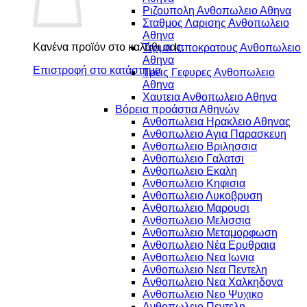
Ριζουπολη Ανθοπωλειο Αθηνα
Σταθμος Λαρισης Ανθοπωλειο
Αθηνα
Κανένα προϊόν στο καλάθι σας.
Τερμα Ιπποκρατους Ανθοπωλειο
Αθηνα
Επιστροφή στο κατάστημα
Τρεις Γεφυρες Ανθοπωλειο
Αθηνα
Χαυτεια Ανθοπωλειο Αθηνα
Βόρεια προάστια Αθηνών
Ανθοπωλεια Ηρακλειο Αθηνας
Ανθοπωλειο Αγια Παρασκευη
Ανθοπωλειο Βριλησσια
Ανθοπωλειο Γαλατσι
Ανθοπωλειο Εκαλη
Ανθοπωλειο Κηφισια
Ανθοπωλειο Λυκοβρυση
Ανθοπωλειο Μαρουσι
Ανθοπωλειο Μελισσια
Ανθοπωλειο Μεταμορφωση
Ανθοπωλειο Νέα Ερυθραια
Ανθοπωλειο Νεα Ιωνια
Ανθοπωλειο Νεα Πεντελη
Ανθοπωλειο Νεα Χαλκηδονα
Ανθοπωλειο Νεο Ψυχικο
Ανθοπωλειο Πεντελη