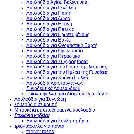
Λουλούδια Αγίου Βαλεντίνου
Λουλούδια για Γενέθλια
Λουλούδια για Γιορτή
Λουλούδια για Δώρο
Λουλούδια για Εκείνη
Λουλούδια για Επέτειο
Λουλούδια για Ερωτευμένους
Λουλούδια για Ευχές
Λουλούδια για Ονομαστική Εορτή
Λουλούδια για Ορκωμοσία
Λουλούδια για Περαστικά
Λουλούδια για Συγχαρητήρια
Λουλούδια για την Γιορτή της Μητέρας
Λουλούδια για την Ημέρα της Γυναίκας
Λουλούδια για Χρόνια Πολλά
Λουλούδια Χριστουγέννων
Συνοδευτικά Λουλουδιών
Τριαντάφυλλα που Διαρκούν για Πάντα
Λουλούδια για Συγνώμη
λουλούδια σέ κουτιά
Μπουκέτα με αποξηραμένα λουλούδια
Στεφάνια κηδείας
Λουλούδια για Συλληπητήρια
τριαντάφυλλα γιά πάντα
forever roses