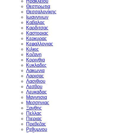
Ηρακλειου
Θεσπρωτια
Θεσσαλονίκης
Ιωαννινων
Καβαλας
Καρδιτσας
Καστοριας
Κερκυρας
Κεφαλλονιας
Κιλκις
Κοζανη
Κορινθια
Κυκλαδες
Λακωνια
Λαρισας
Λασιθιου
Λεσβου
Λευκαδας
Μαγνησια
Μεσσηνιας
Ξανθης
Πελλας
Πιεριας
Πρεβεζας
Ρεθυμνου