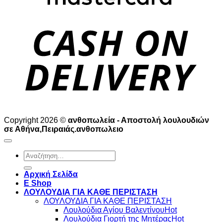
D
Copyright 2026 ©
ανθοπωλεία - Αποστολή λουλουδιών
σε Αθήνα,Πειραιάς.ανθοπωλειο
Αναζήτηση
για:
Αρχική Σελίδα
E Shop
ΛΟΥΛΟΥΔΙΑ ΓΙΑ ΚΑΘΕ ΠΕΡΙΣΤΑΣΗ
ΛΟΥΛΟΥΔΙΑ ΓΙΑ ΚΑΘΕ ΠΕΡΙΣΤΑΣΗ
Λουλούδια Αγίου Βαλεντίνου
Λουλούδια Γιορτή της Μητέρας