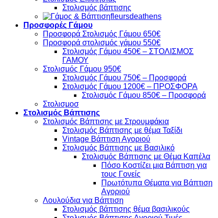
Στολισμός βάπτισης
fleursdeathens
Προσφορές Γάμου
Προσφορά Στολισμός Γάμου 650€
Προσφορά στολισμός γάμου 550€
Στολισμός Γάμου 450€ – ΣΤΟΛΙΣΜΟΣ
ΓΑΜΟΥ
Στολισμός Γάμου 950€
Στολισμός Γάμου 750€ – Προσφορά
Στολισμός Γάμου 1200€ – ΠΡΟΣΦΟΡΑ
Στολισμός Γάμου 850€ – Προσφορά
Στολισμοσ
Στολισμός Βάπτισης
Στολισμός Βάπτισης με Στρουμφάκια
Στολισμός Βάπτισης με θέμα Ταξίδι
Vintage Βάπτιση Αγοριού
Στολισμός Βάπτισης με Βασιλικό
Στολισμός Βάπτισης με Θέμα Καπέλα
Πόσο Κοστίζει μια Βάπτιση για
τους Γονείς
Πρωτότυπα Θέματα για Βάπτιση
Αγοριού
Λουλούδια για Βάπτιση
Στολισμός βάπτισης θέμα βασιλικούς
Στολισμός Βάπτισης Αγοριού Τιμές