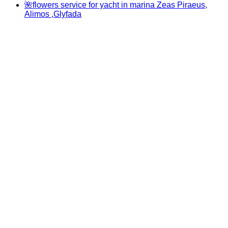
🌺flowers service for yacht in marina Zeas Piraeus,
Alimos ,Glyfada