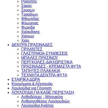
Ροδοπης
Σαμος
Σερρων
Τρικάλων
Φθιωτιδας
Φλωρινας
Φωκιδα
Χαλκιδικης
Χανιων
Χιου
ΔΕΝΤΡΑ ΠΡΑΣΙΝΑΔΕΣ
ΓΙΡΛΑΝΤΕΣ
ΓΛΑΣΤΡΑΚΙΑ-ΣΥΝΘΕΣΕΙΣ
ΜΠΑΛΕΣ ΠΡΑΣΙΝΟΥ
ΠΕΡΓΚΟΛΕΣ-ΔΙΑΧΩΡΙΣΤΙΚΑ
ΠΡΑΣΙΝΑΔΕΣ - ΚΡΕΜΑΣΤΑ ΦΥΤΑ
ΤΑΠΗΤΕΣ-ΠΛΑΚΑΚΙΑ
ΤΕΧΝΗΤΑ ΔΕΝΤΡΑ-ΦΥΤΑ
ΕΤΑΙΡΙΚΑ ΔΩΡΑ
Κοσμήματα & Αξεσουάρ
Λουλούδια για Γέννηση
ΛΟΥΛΟΥΔΙΑ ΓΙΑ ΚΑΘΕ ΠΕΡΙΣΤΑΣΗ
Ανθοδέσμες - Μπουκέτα
Ανθοσυνθέσεις Λουλουδιών
Λουλούδια Αγάπης