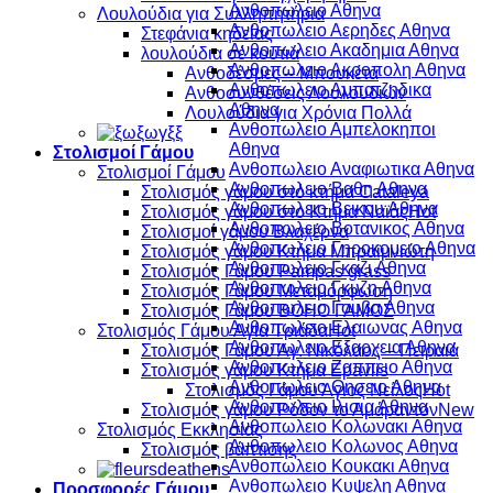
Ανθοπωλειο Αθηνα
Λουλούδια για Συλληπητήρια
Ανθοπωλειο Αερηδες Αθηνα
Στεφάνια κηδείας
Ανθοπωλειο Ακαδημια Αθηνα
λουλούδια σέ κουτιά
Ανθοπωλειο Ακροπολη Αθηνα
Ανθοδέσμες – Μπουκέτα
Ανθοπωλειο Αμπατζηδικα
Ανθοσυνθέσεις Λουλουδιών
Αθηνα
Λουλούδια για Χρόνια Πολλά
Ανθοπωλειο Αμπελοκηποι
Αθηνα
Στολισμοί Γάμου
Ανθοπωλειο Αναφιωτικα Αθηνα
Στολισμοί Γάμου
Ανθοπωλειο Βαθη Αθηνα
Στολισμός γάμου στό κτήμα Cataleya
Ανθοπωλειο Βεικου Αθηνα
Στολισμός γάμου στο Κτήμα Ναϊάς
Ανθοπωλειο Βοτανικος Αθηνα
Στολισμοί γάμου Βλαχέρνα
Ανθοπωλειο Γηροκομειο Αθηνα
Στολισμός γάμου Κτήμα Μπραϊμνιώτη
Ανθοπωλειο Γκαζι Αθηνα
Στολισμός Γάμου Pampas grass
Ανθοπωλειο Γκυζη Αθηνα
Στολισμός Γάμου Μεταμόρφωση
Ανθοπωλειο Γουβα Αθηνα
Στολισμός Γάμου BOHO ΓΑΜΟΣ
Ανθοπωλειο Ελαιωνας Αθηνα
Στολισμός Γάμου Αγία Τριάδα
Ανθοπωλειο Εξαρχεια Αθηνα
Στολισμός Γάμου Άγ. Νικόλαος – Πειραιά
Ανθοπωλειο Ζαππειο Αθηνα
Στολισμός γάμου Κτήμα Epavlis
Ανθοπωλειο Θησειο Αθηνα
Στολισμός Γάμου Άγιος Νείλος
Ανθοπωλειο Ιλισια Αθηνα
Στολισμός γάμου Ρόδον το Αμάραντον
Ανθοπωλειο Κολωνακι Αθηνα
Στολισμός Εκκλησίας
Ανθοπωλειο Κολωνος Αθηνα
Στολισμός βάπτισης
Ανθοπωλειο Κουκακι Αθηνα
Ανθοπωλειο Κυψελη Αθηνα
Προσφορές Γάμου