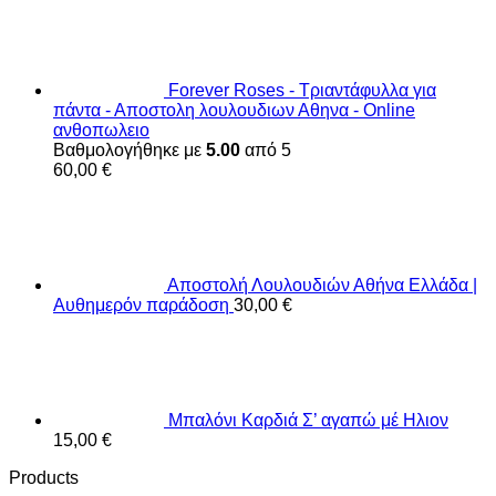
Forever Roses - Τριαντάφυλλα για
πάντα - Αποστολη λουλουδιων Αθηνα - Online
ανθοπωλειο
Βαθμολογήθηκε με
5.00
από 5
60,00
€
Αποστολή Λουλουδιών Αθήνα Ελλάδα |
Αυθημερόν παράδοση
30,00
€
Μπαλόνι Καρδιά Σ’ αγαπώ μέ Ηλιον
15,00
€
Products