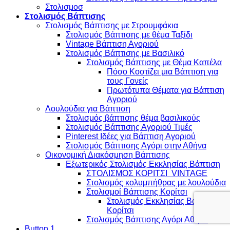
Στολισμοσ
Στολισμός Βάπτισης
Στολισμός Βάπτισης με Στρουμφάκια
Στολισμός Βάπτισης με θέμα Ταξίδι
Vintage Βάπτιση Αγοριού
Στολισμός Βάπτισης με Βασιλικό
Στολισμός Βάπτισης με Θέμα Καπέλα
Πόσο Κοστίζει μια Βάπτιση για
τους Γονείς
Πρωτότυπα Θέματα για Βάπτιση
Αγοριού
Λουλούδια για Βάπτιση
Στολισμός βάπτισης θέμα βασιλικούς
Στολισμός Βάπτισης Αγοριού Τιμές
Pinterest Ιδέες για Βάπτιση Αγοριού
Στολισμός Βάπτισης Αγόρι στην Αθήνα
Οικονομική Διακόσμηση Βάπτισης
Εξωτερικός Στολισμός Εκκλησίας Βάπτιση
ΣΤΟΛΙΣΜΟΣ ΚΟΡΙΤΣΙ VINTAGE
Στολισμός κολυμπήθρας με λουλούδια
Στολισμοί Βάπτισης Κορίτσι
Στολισμός Εκκλησίας Βάπτιση
Κορίτσι
Στολισμός Βάπτισης Αγόρι Αθήνα
Button 1