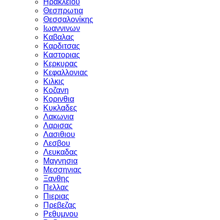
Ηρακλειου
Θεσπρωτια
Θεσσαλονίκης
Ιωαννινων
Καβαλας
Καρδιτσας
Καστοριας
Κερκυρας
Κεφαλλονιας
Κιλκις
Κοζανη
Κορινθια
Κυκλαδες
Λακωνια
Λαρισας
Λασιθιου
Λεσβου
Λευκαδας
Μαγνησια
Μεσσηνιας
Ξανθης
Πελλας
Πιεριας
Πρεβεζας
Ρεθυμνου