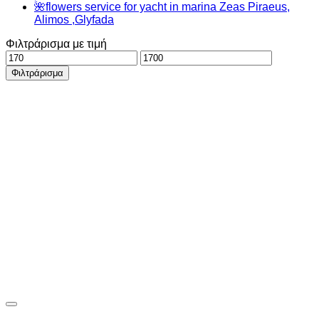
🌺flowers service for yacht in marina Zeas Piraeus,
Alimos ,Glyfada
Φιλτράρισμα με τιμή
Ελάχιστη
Μέγιστη
τιμή
τιμή
Φιλτράρισμα