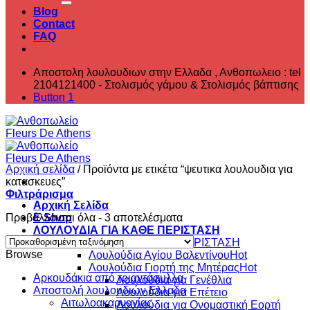
Blog
Contact
FAQ
Αποστολη λουλουδιων στην Ελλαδα , ‎Ανθοπωλειο : tel
2104121400 - Στολισμός γάμου & Στολισμός βάπτισης
Button 1
Αρχική σελίδα
/
Προϊόντα με ετικέτα “ψευτικα λουλουδια για
κατασκευες”
Φιλτράρισμα
Αρχική Σελίδα
Προβάλλονται όλα - 3 αποτελέσματα
E Shop
ΛΟΥΛΟΥΔΙΑ ΓΙΑ ΚΑΘΕ ΠΕΡΙΣΤΑΣΗ
ΛΟΥΛΟΥΔΙΑ ΓΙΑ ΚΑΘΕ ΠΕΡΙΣΤΑΣΗ
Browse
Λουλούδια Αγίου Βαλεντίνου
Λουλούδια Γιορτή της Μητέρας
Aρκουδάκια από τριαντάφυλλα
Λουλούδια για Γενέθλια
Αποστολή λουλουδιών Ελλαδα
Λουλούδια για Επέτειο
Αιτωλοακαρνανίας
Λουλούδια για Ονομαστική Εορτή