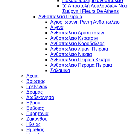
Παλαιο Φαληρο ανθοπωλειο
🌸 Αποστολή Λουλουδιών Νέα
Σμύρνη | Fleurs De Athens
Ανθοπωλεια Πειραια
Αγιος Ιωαννη Ρεντη Ανθοπωλειο
Αιγινα
Ανθοπωλειο Δραπετσωνα
Ανθοπωλειο Κερατσινι
Ανθοπωλειο Κορυδαλλος
Ανθοπωλειο λιμανι Πειραια
Ανθοπωλειο Νικαια
Ανθοπωλειο Πειραια Κεντρο
Ανθοπωλειο Περαμα Πειραια
Σαλαμινα
Αχαια
Βοιωτιας
Γρεβενων
Δραμας
Δωδεκανησα
Εβρου
Ευβοιας
Ευρητανια
Ζακυνθου
Ηλειας
Ημαθιας