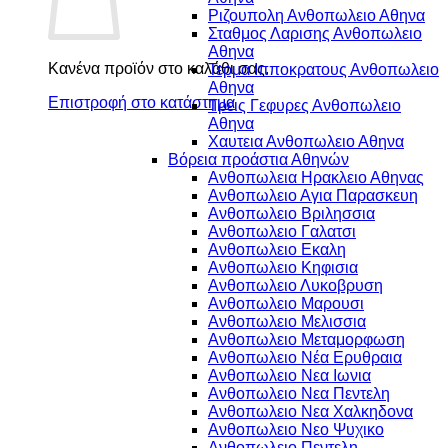
Ριζουπολη Ανθοπωλειο Αθηνα
Σταθμος Λαρισης Ανθοπωλειο
Αθηνα
Κανένα προϊόν στο καλάθι σας.
Τερμα Ιπποκρατους Ανθοπωλειο
Αθηνα
Επιστροφή στο κατάστημα
Τρεις Γεφυρες Ανθοπωλειο
Αθηνα
Χαυτεια Ανθοπωλειο Αθηνα
Βόρεια προάστια Αθηνών
Ανθοπωλεια Ηρακλειο Αθηνας
Ανθοπωλειο Αγια Παρασκευη
Ανθοπωλειο Βριλησσια
Ανθοπωλειο Γαλατσι
Ανθοπωλειο Εκαλη
Ανθοπωλειο Κηφισια
Ανθοπωλειο Λυκοβρυση
Ανθοπωλειο Μαρουσι
Ανθοπωλειο Μελισσια
Ανθοπωλειο Μεταμορφωση
Ανθοπωλειο Νέα Ερυθραια
Ανθοπωλειο Νεα Ιωνια
Ανθοπωλειο Νεα Πεντελη
Ανθοπωλειο Νεα Χαλκηδονα
Ανθοπωλειο Νεο Ψυχικο
Ανθοπωλειο Πεντελη