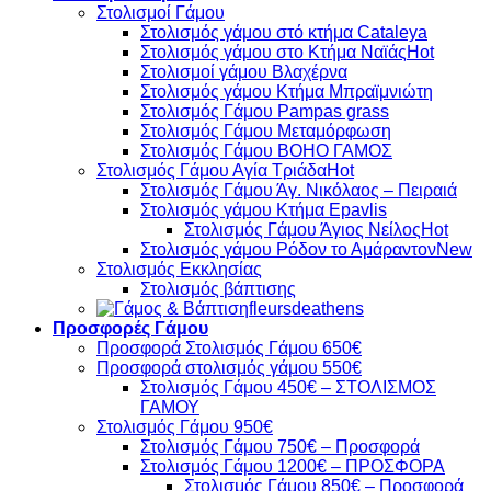
Στολισμοί Γάμου
Στολισμός γάμου στό κτήμα Cataleya
Στολισμός γάμου στο Κτήμα Ναϊάς
Στολισμοί γάμου Βλαχέρνα
Στολισμός γάμου Κτήμα Μπραϊμνιώτη
Στολισμός Γάμου Pampas grass
Στολισμός Γάμου Μεταμόρφωση
Στολισμός Γάμου BOHO ΓΑΜΟΣ
Στολισμός Γάμου Αγία Τριάδα
Στολισμός Γάμου Άγ. Νικόλαος – Πειραιά
Στολισμός γάμου Κτήμα Epavlis
Στολισμός Γάμου Άγιος Νείλος
Στολισμός γάμου Ρόδον το Αμάραντον
Στολισμός Εκκλησίας
Στολισμός βάπτισης
fleursdeathens
Προσφορές Γάμου
Προσφορά Στολισμός Γάμου 650€
Προσφορά στολισμός γάμου 550€
Στολισμός Γάμου 450€ – ΣΤΟΛΙΣΜΟΣ
ΓΑΜΟΥ
Στολισμός Γάμου 950€
Στολισμός Γάμου 750€ – Προσφορά
Στολισμός Γάμου 1200€ – ΠΡΟΣΦΟΡΑ
Στολισμός Γάμου 850€ – Προσφορά