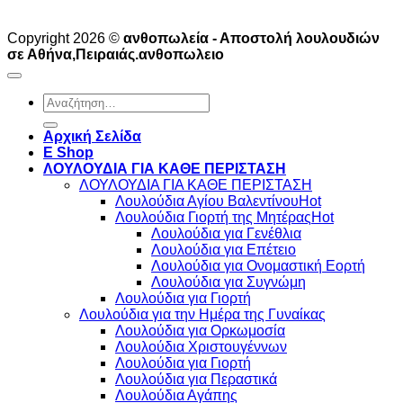
Copyright 2026 ©
ανθοπωλεία - Αποστολή λουλουδιών
σε Αθήνα,Πειραιάς.ανθοπωλειο
Αναζήτηση
για:
Αρχική Σελίδα
E Shop
ΛΟΥΛΟΥΔΙΑ ΓΙΑ ΚΑΘΕ ΠΕΡΙΣΤΑΣΗ
ΛΟΥΛΟΥΔΙΑ ΓΙΑ ΚΑΘΕ ΠΕΡΙΣΤΑΣΗ
Λουλούδια Αγίου Βαλεντίνου
Λουλούδια Γιορτή της Μητέρας
Λουλούδια για Γενέθλια
Λουλούδια για Επέτειο
Λουλούδια για Ονομαστική Εορτή
Λουλούδια για Συγνώμη
Λουλούδια για Γιορτή
Λουλούδια για την Ημέρα της Γυναίκας
Λουλούδια για Ορκωμοσία
Λουλούδια Χριστουγέννων
Λουλούδια για Γιορτή
Λουλούδια για Περαστικά
Λουλούδια Αγάπης