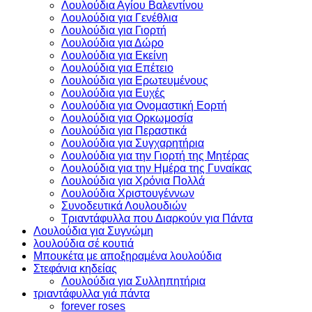
Λουλούδια Αγίου Βαλεντίνου
Λουλούδια για Γενέθλια
Λουλούδια για Γιορτή
Λουλούδια για Δώρο
Λουλούδια για Εκείνη
Λουλούδια για Επέτειο
Λουλούδια για Ερωτευμένους
Λουλούδια για Ευχές
Λουλούδια για Ονομαστική Εορτή
Λουλούδια για Ορκωμοσία
Λουλούδια για Περαστικά
Λουλούδια για Συγχαρητήρια
Λουλούδια για την Γιορτή της Μητέρας
Λουλούδια για την Ημέρα της Γυναίκας
Λουλούδια για Χρόνια Πολλά
Λουλούδια Χριστουγέννων
Συνοδευτικά Λουλουδιών
Τριαντάφυλλα που Διαρκούν για Πάντα
Λουλούδια για Συγνώμη
λουλούδια σέ κουτιά
Μπουκέτα με αποξηραμένα λουλούδια
Στεφάνια κηδείας
Λουλούδια για Συλληπητήρια
τριαντάφυλλα γιά πάντα
forever roses