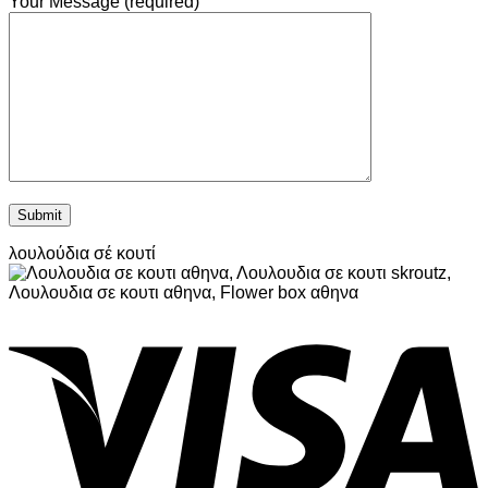
Your Message (required)
λουλούδια σέ κουτί
V