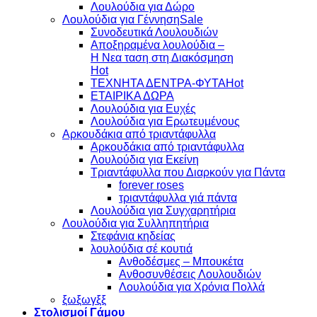
Λουλούδια για Δώρο
Λουλούδια για Γέννηση
Συνοδευτικά Λουλουδιών
Αποξηραμένα λουλούδια –
Η Νεα ταση στη Διακόσμηση
ΤΕΧΝΗΤΑ ΔΕΝΤΡΑ-ΦΥΤΑ
ΕΤΑΙΡΙΚΑ ΔΩΡΑ
Λουλούδια για Ευχές
Λουλούδια για Ερωτευμένους
Aρκουδάκια από τριαντάφυλλα
Aρκουδάκια από τριαντάφυλλα
Λουλούδια για Εκείνη
Τριαντάφυλλα που Διαρκούν για Πάντα
forever roses
τριαντάφυλλα γιά πάντα
Λουλούδια για Συγχαρητήρια
Λουλούδια για Συλληπητήρια
Στεφάνια κηδείας
λουλούδια σέ κουτιά
Ανθοδέσμες – Μπουκέτα
Ανθοσυνθέσεις Λουλουδιών
Λουλούδια για Χρόνια Πολλά
ξωξωγξξ
Στολισμοί Γάμου