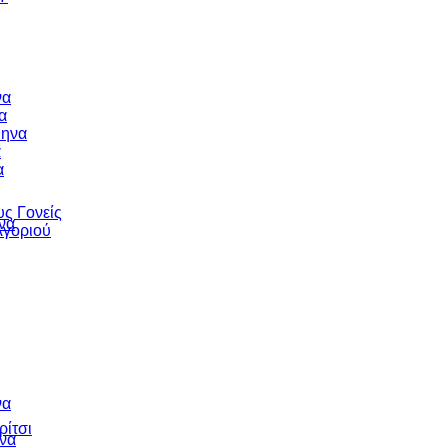
να
α
θηνα
α
α
υς Γονείς
να
Αγοριού
να
ρίτσι
να