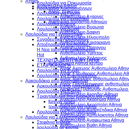
Αττικη
Λουλούδια για Ορκωμοσία
Ανθοπωλεια Αθηνα
Λουλούδια Χριστουγέννων
Αλλες περιοχες
Λουλούδια για Γιορτή
Ανθοπωλειο Αχαρνες
Λουλούδια για Περαστικά
Ανατολικά προάστια Αθηνών
Λουλούδια Αγάπης
Ανθοπωλειο Βυρωνα
Λουλούδια για Δώρο
Ανθοπωλειο Δαφνη
Λουλούδια για Γέννηση
Ανθοπωλειο Ηλιουπολη
Συνοδευτικά Λουλουδιών
Ανθοπωλειο Καισαριανη
Αποξηραμένα λουλούδια –
Ανθοπωλειο Παπαγου
Η Νεα ταση στη Διακόσμηση
Ανθοπωλειο Υμηττος
Ανθοπωλειο Χολαργος
ΤΕΧΝΗΤΑ ΔΕΝΤΡΑ-ΦΥΤΑ
Ανθοπωλεια Αθηνα κεντρο
ΕΤΑΙΡΙΚΑ ΔΩΡΑ
Αγιος Αρτεμιος Ανθοπωλειο Αθην
Λουλούδια για Ευχές
Αγιος Ελευθεριος Ανθοπωλειο Α
Λουλούδια για Ερωτευμένους
Αγιος Νικολαος ανθοπωλειο Αθη
Aρκουδάκια από τριαντάφυλλα
Αγιος Παντελεημονας ανθοπωλει
Aρκουδάκια από τριαντάφυλλα
Ακαδημια Πλατωνος Ανθοπωλειο
Λουλούδια για Εκείνη
Ανθοπωλειο Αερηδες Αθηνα
Τριαντάφυλλα που Διαρκούν για Πάντα
Ανθοπωλειο Ακαδημια Αθηνα
forever roses
Ανθοπωλειο Ακροπολη Αθηνα
τριαντάφυλλα γιά πάντα
Ανθοπωλειο Αμπατζηδικα Αθηνα
Λουλούδια για Συγχαρητήρια
Ανθοπωλειο Αμπελοκηποι Αθηνα
Λουλούδια για Συλληπητήρια
Ανθοπωλειο Αναφιωτικα Αθηνα
Στεφάνια κηδείας
Ανθοπωλειο Βαθη Αθηνα
λουλούδια σέ κουτιά