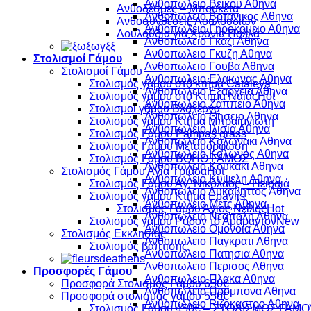
Ανθοπωλειο Βεικου Αθηνα
Ανθοδέσμες – Μπουκέτα
Ανθοπωλειο Βοτανικος Αθηνα
Ανθοσυνθέσεις Λουλουδιών
Ανθοπωλειο Γηροκομειο Αθηνα
Λουλούδια για Χρόνια Πολλά
Ανθοπωλειο Γκαζι Αθηνα
Ανθοπωλειο Γκυζη Αθηνα
Στολισμοί Γάμου
Ανθοπωλειο Γουβα Αθηνα
Στολισμοί Γάμου
Ανθοπωλειο Ελαιωνας Αθηνα
Στολισμός γάμου στό κτήμα Cataleya
Ανθοπωλειο Εξαρχεια Αθηνα
Στολισμός γάμου στο Κτήμα Ναϊάς
Ανθοπωλειο Ζαππειο Αθηνα
Στολισμοί γάμου Βλαχέρνα
Ανθοπωλειο Θησειο Αθηνα
Στολισμός γάμου Κτήμα Μπραϊμνιώτη
Ανθοπωλειο Ιλισια Αθηνα
Στολισμός Γάμου Pampas grass
Ανθοπωλειο Κολωνακι Αθηνα
Στολισμός Γάμου Μεταμόρφωση
Ανθοπωλειο Κολωνος Αθηνα
Στολισμός Γάμου BOHO ΓΑΜΟΣ
Ανθοπωλειο Κουκακι Αθηνα
Στολισμός Γάμου Αγία Τριάδα
Ανθοπωλειο Κυψελη Αθηνα
Στολισμός Γάμου Άγ. Νικόλαος – Πειραιά
Ανθοπωλειο Λυκαβηττος Αθηνα
Στολισμός γάμου Κτήμα Epavlis
Ανθοπωλειο Μετς Αθηνα
Στολισμός Γάμου Άγιος Νείλος
Ανθοπωλειο Νεαπολη Αθηνα
Στολισμός γάμου Ρόδον το Αμάραντον
Ανθοπωλειο Ομονοια Αθηνα
Στολισμός Εκκλησίας
Ανθοπωλειο Παγκρατι Αθηνα
Στολισμός βάπτισης
Ανθοπωλειο Πατησια Αθηνα
Ανθοπωλειο Περισος Αθηνα
Προσφορές Γάμου
Ανθοπωλειο Πλακα Αθηνα
Προσφορά Στολισμός Γάμου 650€
Ανθοπωλειο Προμπονα Αθηνα
Προσφορά στολισμός γάμου 550€
Ανθοπωλειο Ριζοκαστρο Αθηνα
Στολισμός Γάμου 450€ – ΣΤΟΛΙΣΜΟΣ ΓΑΜΟ