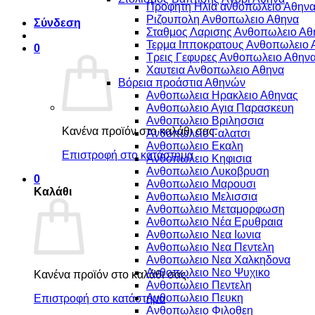
Προφητη Ηλια ανθοπωλειο Αθην
Ριζουπολη Ανθοπωλειο Αθηνα
Σύνδεση
Σταθμος Λαρισης Ανθοπωλειο Αθ
Τερμα Ιπποκρατους Ανθοπωλειο 
0
Τρεις Γεφυρες Ανθοπωλειο Αθην
Χαυτεια Ανθοπωλειο Αθηνα
Βόρεια προάστια Αθηνών
Ανθοπωλεια Ηρακλειο Αθηνας
Ανθοπωλειο Αγια Παρασκευη
Ανθοπωλειο Βριλησσια
Κανένα προϊόν στο καλάθι σας.
Ανθοπωλειο Γαλατσι
Ανθοπωλειο Εκαλη
Επιστροφή στο κατάστημα
Ανθοπωλειο Κηφισια
Ανθοπωλειο Λυκοβρυση
0
Ανθοπωλειο Μαρουσι
Καλάθι
Ανθοπωλειο Μελισσια
Ανθοπωλειο Μεταμορφωση
Ανθοπωλειο Νέα Ερυθραια
Ανθοπωλειο Νεα Ιωνια
Ανθοπωλειο Νεα Πεντελη
Ανθοπωλειο Νεα Χαλκηδονα
Ανθοπωλειο Νεο Ψυχικο
Κανένα προϊόν στο καλάθι σας.
Ανθοπωλειο Πεντελη
Ανθοπωλειο Πευκη
Επιστροφή στο κατάστημα
Ανθοπωλειο Φιλοθεη