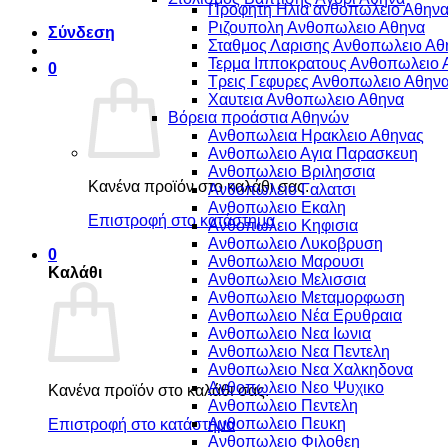
Προφητη Ηλια ανθοπωλειο Αθην
Ριζουπολη Ανθοπωλειο Αθηνα
Σύνδεση
Σταθμος Λαρισης Ανθοπωλειο Αθ
Τερμα Ιπποκρατους Ανθοπωλειο 
0
Τρεις Γεφυρες Ανθοπωλειο Αθην
Χαυτεια Ανθοπωλειο Αθηνα
Βόρεια προάστια Αθηνών
Ανθοπωλεια Ηρακλειο Αθηνας
Ανθοπωλειο Αγια Παρασκευη
Ανθοπωλειο Βριλησσια
Κανένα προϊόν στο καλάθι σας.
Ανθοπωλειο Γαλατσι
Ανθοπωλειο Εκαλη
Επιστροφή στο κατάστημα
Ανθοπωλειο Κηφισια
Ανθοπωλειο Λυκοβρυση
0
Ανθοπωλειο Μαρουσι
Καλάθι
Ανθοπωλειο Μελισσια
Ανθοπωλειο Μεταμορφωση
Ανθοπωλειο Νέα Ερυθραια
Ανθοπωλειο Νεα Ιωνια
Ανθοπωλειο Νεα Πεντελη
Ανθοπωλειο Νεα Χαλκηδονα
Ανθοπωλειο Νεο Ψυχικο
Κανένα προϊόν στο καλάθι σας.
Ανθοπωλειο Πεντελη
Ανθοπωλειο Πευκη
Επιστροφή στο κατάστημα
Ανθοπωλειο Φιλοθεη