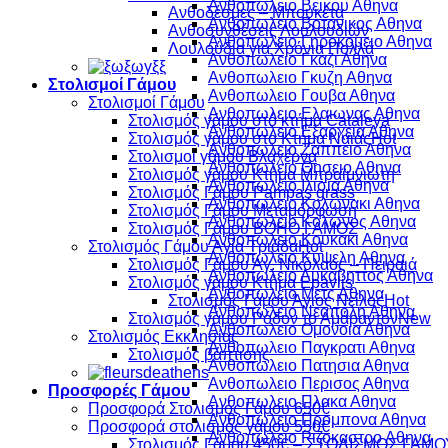
Ανθοπωλειο Βεικου Αθηνα
Ανθοδέσμες – Μπουκέτα
Ανθοπωλειο Βοτανικος Αθηνα
Ανθοσυνθέσεις Λουλουδιών
Ανθοπωλειο Γηροκομειο Αθηνα
Λουλούδια για Χρόνια Πολλά
Ανθοπωλειο Γκαζι Αθηνα
Ανθοπωλειο Γκυζη Αθηνα
Στολισμοί Γάμου
Ανθοπωλειο Γουβα Αθηνα
Στολισμοί Γάμου
Ανθοπωλειο Ελαιωνας Αθηνα
Στολισμός γάμου στό κτήμα Cataleya
Ανθοπωλειο Εξαρχεια Αθηνα
Στολισμός γάμου στο Κτήμα Ναϊάς
Ανθοπωλειο Ζαππειο Αθηνα
Στολισμοί γάμου Βλαχέρνα
Ανθοπωλειο Θησειο Αθηνα
Στολισμός γάμου Κτήμα Μπραϊμνιώτη
Ανθοπωλειο Ιλισια Αθηνα
Στολισμός Γάμου Pampas grass
Ανθοπωλειο Κολωνακι Αθηνα
Στολισμός Γάμου Μεταμόρφωση
Ανθοπωλειο Κολωνος Αθηνα
Στολισμός Γάμου BOHO ΓΑΜΟΣ
Ανθοπωλειο Κουκακι Αθηνα
Στολισμός Γάμου Αγία Τριάδα
Ανθοπωλειο Κυψελη Αθηνα
Στολισμός Γάμου Άγ. Νικόλαος – Πειραιά
Ανθοπωλειο Λυκαβηττος Αθηνα
Στολισμός γάμου Κτήμα Epavlis
Ανθοπωλειο Μετς Αθηνα
Στολισμός Γάμου Άγιος Νείλος
Ανθοπωλειο Νεαπολη Αθηνα
Στολισμός γάμου Ρόδον το Αμάραντον
Ανθοπωλειο Ομονοια Αθηνα
Στολισμός Εκκλησίας
Ανθοπωλειο Παγκρατι Αθηνα
Στολισμός βάπτισης
Ανθοπωλειο Πατησια Αθηνα
Ανθοπωλειο Περισος Αθηνα
Προσφορές Γάμου
Ανθοπωλειο Πλακα Αθηνα
Προσφορά Στολισμός Γάμου 650€
Ανθοπωλειο Προμπονα Αθηνα
Προσφορά στολισμός γάμου 550€
Ανθοπωλειο Ριζοκαστρο Αθηνα
Στολισμός Γάμου 450€ – ΣΤΟΛΙΣΜΟΣ ΓΑΜΟ