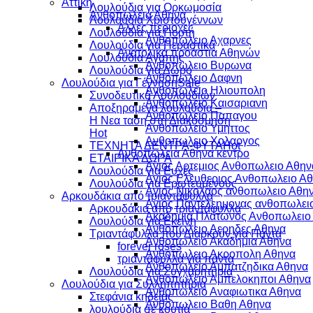
Αττικη
Λουλούδια για Ορκωμοσία
Ανθοπωλεια Αθηνα
Λουλούδια Χριστουγέννων
Αλλες περιοχες
Λουλούδια για Γιορτή
Ανθοπωλειο Αχαρνες
Λουλούδια για Περαστικά
Ανατολικά προάστια Αθηνών
Λουλούδια Αγάπης
Ανθοπωλειο Βυρωνα
Λουλούδια για Δώρο
Ανθοπωλειο Δαφνη
Λουλούδια για Γέννηση
Ανθοπωλειο Ηλιουπολη
Συνοδευτικά Λουλουδιών
Ανθοπωλειο Καισαριανη
Αποξηραμένα λουλούδια –
Ανθοπωλειο Παπαγου
Η Νεα ταση στη Διακόσμηση
Ανθοπωλειο Υμηττος
Ανθοπωλειο Χολαργος
ΤΕΧΝΗΤΑ ΔΕΝΤΡΑ-ΦΥΤΑ
Ανθοπωλεια Αθηνα κεντρο
ΕΤΑΙΡΙΚΑ ΔΩΡΑ
Αγιος Αρτεμιος Ανθοπωλειο Αθην
Λουλούδια για Ευχές
Αγιος Ελευθεριος Ανθοπωλειο Α
Λουλούδια για Ερωτευμένους
Αγιος Νικολαος ανθοπωλειο Αθη
Aρκουδάκια από τριαντάφυλλα
Αγιος Παντελεημονας ανθοπωλει
Aρκουδάκια από τριαντάφυλλα
Ακαδημια Πλατωνος Ανθοπωλειο
Λουλούδια για Εκείνη
Ανθοπωλειο Αερηδες Αθηνα
Τριαντάφυλλα που Διαρκούν για Πάντα
Ανθοπωλειο Ακαδημια Αθηνα
forever roses
Ανθοπωλειο Ακροπολη Αθηνα
τριαντάφυλλα γιά πάντα
Ανθοπωλειο Αμπατζηδικα Αθηνα
Λουλούδια για Συγχαρητήρια
Ανθοπωλειο Αμπελοκηποι Αθηνα
Λουλούδια για Συλληπητήρια
Ανθοπωλειο Αναφιωτικα Αθηνα
Στεφάνια κηδείας
Ανθοπωλειο Βαθη Αθηνα
λουλούδια σέ κουτιά