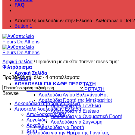
FAQ
Αποστολη λουλουδιων στην Ελλαδα , ‎Ανθοπωλειο : tel 
Button 1
Αρχική σελίδα
/
Προϊόντα με ετικέτα “forever roses τιμη”
Φιλτράρισμα
Αρχική Σελίδα
Προβάλλονται όλα - 4 αποτελέσματα
E Shop
ΛΟΥΛΟΥΔΙΑ ΓΙΑ ΚΑΘΕ ΠΕΡΙΣΤΑΣΗ
ΛΟΥΛΟΥΔΙΑ ΓΙΑ ΚΑΘΕ ΠΕΡΙΣΤΑΣΗ
Browse
Λουλούδια Αγίου Βαλεντίνου
Λουλούδια Γιορτή της Μητέρας
Aρκουδάκια από τριαντάφυλλα
Λουλούδια για Γενέθλια
Αποστολή λουλουδιών Ελλαδα
Λουλούδια για Επέτειο
Αιτωλοακαρνανίας
Λουλούδια για Ονομαστική Εορτή
Αργολιδα
Λουλούδια για Συγνώμη
Αρκαδια
Λουλούδια για Γιορτή
Αρτα
Λουλούδια για την Ημέρα της Γυναίκας