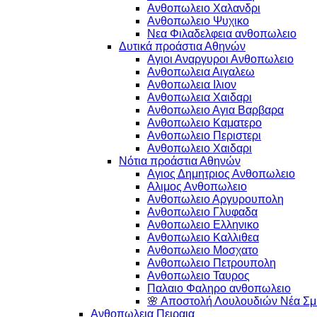
Ανθοπωλειο Χαλανδρι
Ανθοπωλειο Ψυχικο
Νεα Φιλαδελφεια ανθοπωλειο
Δυτικά προάστια Αθηνών
Αγιοι Αναργυροι Ανθοπωλειο
Ανθοπωλεια Αιγαλεω
Ανθοπωλεια Ιλιον
Ανθοπωλεια Χαιδαρι
Ανθοπωλειο Αγια Βαρβαρα
Ανθοπωλειο Καματερο
Ανθοπωλειο Περιστερι
Ανθοπωλειο Χαιδαρι
Νότια προάστια Αθηνών
Αγιος Δημητριος Ανθοπωλειο
Αλιμος Ανθοπωλειο
Ανθοπωλειο Αργυρουπολη
Ανθοπωλειο Γλυφαδα
Ανθοπωλειο Ελληνικο
Ανθοπωλειο Καλλιθεα
Ανθοπωλειο Μοσχατο
Ανθοπωλειο Πετρουπολη
Ανθοπωλειο Ταυρος
Παλαιο Φαληρο ανθοπωλειο
🌸 Αποστολή Λουλουδιών Νέα Σμύ
Ανθοπωλεια Πειραια