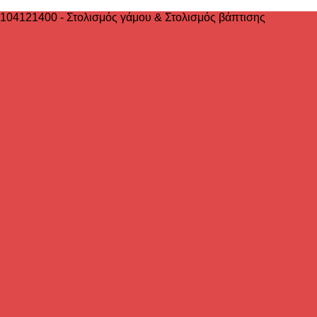
2104121400 - Στολισμός γάμου & Στολισμός βάπτισης