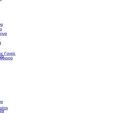
να
α
θηνα
α
α
υς Γονείς
να
Αγοριού
να
ρίτσι
να