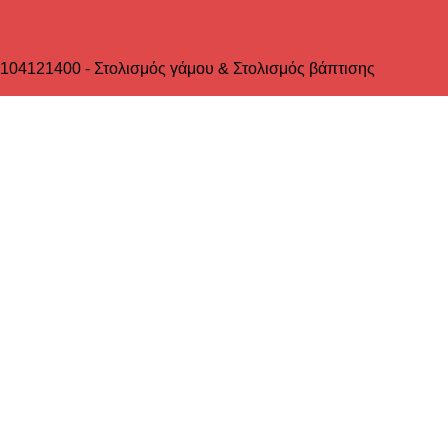
2104121400 - Στολισμός γάμου & Στολισμός βάπτισης