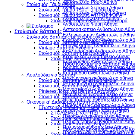
Ανθοπωλειο Ρουφ Αθηνα
Στολισμός Γάμου 950€
Ανθοπωλειο Σεπολια Αθηνα
Στολισμός Γάμου 750€ – Προσφορά
Ανθοπωλειο Συνταγμα Αθηνα
Στολισμός Γάμου 1200€ – ΠΡΟΣΦΟΡΑ
Ανθοπωλειο Χιλτον Αθηνα
Στολισμός Γάμου 850€ – Προσφορά
Ανθοπωλειο Ψυρη Αθηνα
Αστεροσκοπειο Ανθοπωλειο Αθη
Στολισμός Βάπτισης
Ελληνορωσων Ανθοπωλειο Αθην
Στολισμός Βάπτισης με Στρουμφάκια
Ερυθρος Σταυρος ανθοπωλειο Α
Στολισμός Βάπτισης με θέμα Ταξίδι
Ευαγγελισμος Ανθοπωλειο Αθην
Vintage Βάπτιση Αγοριού
Καλλιμαρμαρο Ανθοπωλειο Αθην
Στολισμός Βάπτισης με Βασιλικό
Κεραμεικος Ανθοπωλειο Αθηνα
Στολισμός Βάπτισης με Θέμα Καπέλα
Κολοκυνθου Ανθοπωλειο Αθηνα
Πόσο Κοστίζει μια Βάπτιση για το
Κουντουριωτικα Ανθοπωλειο Αθη
Πρωτότυπα Θέματα για Βάπτιση 
Κυπριαδου ανθοπωλειο Αθηνα
Λουλούδια για Βάπτιση
Μακρυγιαννη ανθοπωλειο αθηνα
Στολισμός βάπτισης θέμα βασιλικούς
Μεταξουργειο Ανθοπωλειο Αθηνα
Στολισμός Βάπτισης Αγοριού Τιμές
Μοναστηρακι Ανθοπωλειο Αθηνα
Pinterest Ιδέες για Βάπτιση Αγοριού
Νεα Φιλοθεη Ανθοπωλειο Αθηνα
Στολισμός Βάπτισης Αγόρι στην Αθήνα
Νεος Κοσμος ανθοπωλειο Αθηνα
Οικονομική Διακόσμηση Βάπτισης
Πεδιον Αρεως ανθοπωλειο Αθηνα
Εξωτερικός Στολισμός Εκκλησίας Βάπτιση
Πενταγωνο ανθοπωλειο Αθηνα
ΣΤΟΛΙΣΜΟΣ ΚΟΡΙΤΣΙ VINTAGE
Πετραλωνα ανθοπωλειο Αθηνα
Στολισμός κολυμπήθρας με λουλούδια
Πλατεια Μαβιλη ανθοπωλειο Αθη
Στολισμοί Βάπτισης Κορίτσι
Πολυγωνο ανθοπωλειο Αθηνα
Στολισμός Εκκλησίας Βάπτιση Κο
Προφητη Δανιηλ ανθοπωλειο Αθη
Στολισμός Βάπτισης Αγόρι Αθήνα