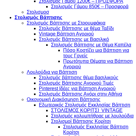
Στολισμός Γάμου 1200€ – ΠΡΟΣΦΟΡΑ
Στολισμός Γάμου 850€ – Προσφορά
Στολισμοσ
Στολισμός Βάπτισης
Στολισμός Βάπτισης με Στρουμφάκια
Στολισμός Βάπτισης με θέμα Ταξίδι
Vintage Βάπτιση Αγοριού
Στολισμός Βάπτισης με Βασιλικό
Στολισμός Βάπτισης με Θέμα Καπέλα
Πόσο Κοστίζει μια Βάπτιση για
τους Γονείς
Πρωτότυπα Θέματα για Βάπτιση
Αγοριού
Λουλούδια για Βάπτιση
Στολισμός βάπτισης θέμα βασιλικούς
Στολισμός Βάπτισης Αγοριού Τιμές
Pinterest Ιδέες για Βάπτιση Αγοριού
Στολισμός Βάπτισης Αγόρι στην Αθήνα
Οικονομική Διακόσμηση Βάπτισης
Εξωτερικός Στολισμός Εκκλησίας Βάπτιση
ΣΤΟΛΙΣΜΟΣ ΚΟΡΙΤΣΙ VINTAGE
Στολισμός κολυμπήθρας με λουλούδια
Στολισμοί Βάπτισης Κορίτσι
Στολισμός Εκκλησίας Βάπτιση
Κορίτσι