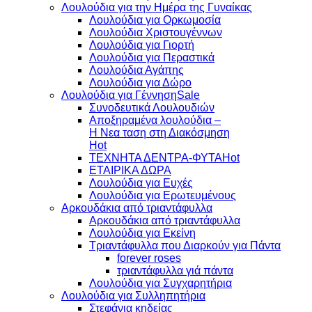
Λουλούδια για την Ημέρα της Γυναίκας
Λουλούδια για Ορκωμοσία
Λουλούδια Χριστουγέννων
Λουλούδια για Γιορτή
Λουλούδια για Περαστικά
Λουλούδια Αγάπης
Λουλούδια για Δώρο
Λουλούδια για Γέννηση
Συνοδευτικά Λουλουδιών
Αποξηραμένα λουλούδια –
Η Νεα ταση στη Διακόσμηση
ΤΕΧΝΗΤΑ ΔΕΝΤΡΑ-ΦΥΤΑ
ΕΤΑΙΡΙΚΑ ΔΩΡΑ
Λουλούδια για Ευχές
Λουλούδια για Ερωτευμένους
Aρκουδάκια από τριαντάφυλλα
Aρκουδάκια από τριαντάφυλλα
Λουλούδια για Εκείνη
Τριαντάφυλλα που Διαρκούν για Πάντα
forever roses
τριαντάφυλλα γιά πάντα
Λουλούδια για Συγχαρητήρια
Λουλούδια για Συλληπητήρια
Στεφάνια κηδείας