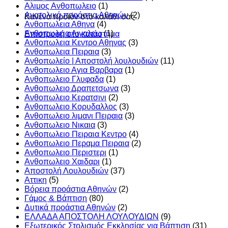
Αλιμος Ανθοπωλειο
(1)
Ανατολικά προάστια Αθηνών
(2)
Κανένα προϊόν στο καλάθι σας.
Ανθοπωλεια Αθηνα
(4)
Ανθοπωλεια Αιγαλεω
(1)
Επιστροφή στο κατάστημα
Ανθοπωλεια Κεντρο Αθηνας
(3)
Ανθοπωλεια Πειραια
(3)
Ανθοπωλείο | Αποστολή λουλουδιών
(11)
Ανθοπωλειο Αγια Βαρβαρα
(1)
Ανθοπωλειο Γλυφαδα
(1)
Ανθοπωλειο Δραπετσωνα
(3)
Ανθοπωλειο Κερατσινι
(2)
Ανθοπωλειο Κορυδαλλος
(3)
Ανθοπωλειο λιμανι Πειραια
(3)
Ανθοπωλειο Νικαια
(3)
Ανθοπωλειο Πειραια Κεντρο
(4)
Ανθοπωλειο Περαμα Πειραια
(2)
Ανθοπωλειο Περιστερι
(1)
Ανθοπωλειο Χαιδαρι
(1)
Αποστολή Λουλουδιών
(37)
Αττικη
(5)
Βόρεια προάστια Αθηνών
(2)
Γάμος & Βάπτιση
(80)
Δυτικά προάστια Αθηνών
(2)
ΕΛΛΑΔΑ ΑΠΟΣΤΟΛΗ ΛΟΥΛΟΥΔΙΩΝ
(9)
Εξωτερικός Στολισμός Εκκλησίας για Βάπτιση
(31)