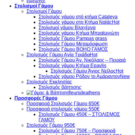
ξωξωγξξ
Στολισμοί Γάμου
Στολισμοί Γάμου
Στολισμός γάμου στό κτήμα Cataleya
Στολισμός γάμου στο Κτήμα Ναϊάς
Στολισμοί γάμου Βλαχέρνα
Στολισμός γάμου Κτήμα Μπραϊμνιώτη
Στολισμός Γάμου Pampas grass
Στολισμός Γάμου Μεταμόρφωση
Στολισμός Γάμου BOHO ΓΑΜΟΣ
Στολισμός Γάμου Αγία Τριάδα
Στολισμός Γάμου Άγ. Νικόλαος – Πειραιά
Στολισμός γάμου Κτήμα Epavlis
Στολισμός Γάμου Άγιος Νείλος
Στολισμός γάμου Ρόδον το Αμάραντον
Στολισμός Εκκλησίας
Στολισμός βάπτισης
fleursdeathens
Προσφορές Γάμου
Προσφορά Στολισμός Γάμου 650€
Προσφορά στολισμός γάμου 550€
Στολισμός Γάμου 450€ – ΣΤΟΛΙΣΜΟΣ
ΓΑΜΟΥ
Στολισμός Γάμου 950€
Στολισμός Γάμου 750€ – Προσφορά