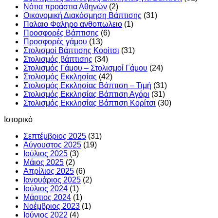
Νότια προάστια Αθηνών
(2)
Οικονομική Διακόσμηση Βάπτισης
(31)
Παλαιο Φαληρο ανθοπωλειο
(1)
Προσφορές Βάπτισης
(6)
Προσφορές γάμου
(13)
Στολισμοί Βάπτισης Κορίτσι
(31)
Στολισμός βάπτισης
(34)
Στολισμός Γάμου – Στολισμοί Γάμου
(24)
Στολισμός Εκκλησίας
(42)
Στολισμός Εκκλησίας Βάπτιση – Τιμή
(31)
Στολισμός Εκκλησίας Βάπτιση Αγόρι
(31)
Στολισμός Εκκλησίας Βάπτιση Κορίτσι
(30)
Ιστορικό
Σεπτέμβριος 2025
(31)
Αύγουστος 2025
(19)
Ιούλιος 2025
(3)
Μάιος 2025
(2)
Απρίλιος 2025
(6)
Ιανουάριος 2025
(2)
Ιούλιος 2024
(1)
Μάρτιος 2024
(1)
Νοέμβριος 2023
(1)
Ιούνιος 2022
(4)