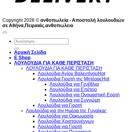
Copyright 2026 ©
ανθοπωλεία - Αποστολή λουλουδιών
σε Αθήνα,Πειραιάς.ανθοπωλειο
Αναζήτηση
για:
Αρχική Σελίδα
E Shop
ΛΟΥΛΟΥΔΙΑ ΓΙΑ ΚΑΘΕ ΠΕΡΙΣΤΑΣΗ
ΛΟΥΛΟΥΔΙΑ ΓΙΑ ΚΑΘΕ ΠΕΡΙΣΤΑΣΗ
Λουλούδια Αγίου Βαλεντίνου
Λουλούδια Γιορτή της Μητέρας
Λουλούδια για Γενέθλια
Λουλούδια για Επέτειο
Λουλούδια για Ονομαστική Εορτή
Λουλούδια για Συγνώμη
Λουλούδια για Γιορτή
Λουλούδια για την Ημέρα της Γυναίκας
Λουλούδια για Ορκωμοσία
Λουλούδια Χριστουγέννων
Λουλούδια για Γιορτή
Λουλούδια για Περαστικά