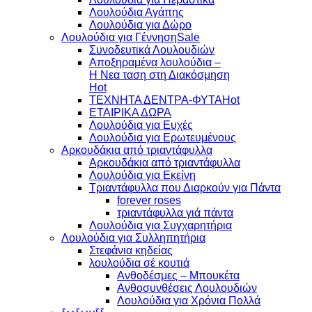
Λουλούδια Αγάπης
Λουλούδια για Δώρο
Λουλούδια για Γέννηση
Συνοδευτικά Λουλουδιών
Αποξηραμένα λουλούδια –
Η Νεα ταση στη Διακόσμηση
ΤΕΧΝΗΤΑ ΔΕΝΤΡΑ-ΦΥΤΑ
ΕΤΑΙΡΙΚΑ ΔΩΡΑ
Λουλούδια για Ευχές
Λουλούδια για Ερωτευμένους
Aρκουδάκια από τριαντάφυλλα
Aρκουδάκια από τριαντάφυλλα
Λουλούδια για Εκείνη
Τριαντάφυλλα που Διαρκούν για Πάντα
forever roses
τριαντάφυλλα γιά πάντα
Λουλούδια για Συγχαρητήρια
Λουλούδια για Συλληπητήρια
Στεφάνια κηδείας
λουλούδια σέ κουτιά
Ανθοδέσμες – Μπουκέτα
Ανθοσυνθέσεις Λουλουδιών
Λουλούδια για Χρόνια Πολλά