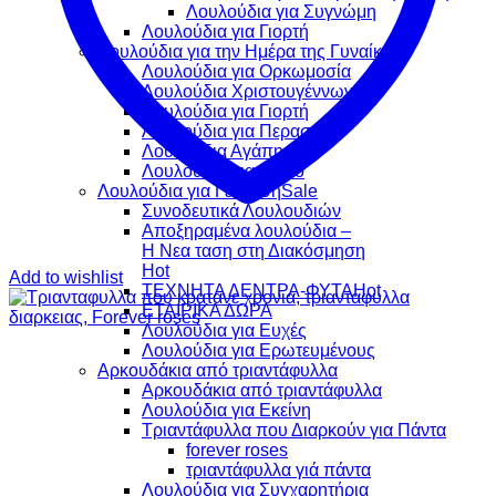
Λουλούδια για Συγνώμη
Λουλούδια για Γιορτή
Λουλούδια για την Ημέρα της Γυναίκας
Λουλούδια για Ορκωμοσία
Λουλούδια Χριστουγέννων
Λουλούδια για Γιορτή
Λουλούδια για Περαστικά
Λουλούδια Αγάπης
Λουλούδια για Δώρο
Λουλούδια για Γέννηση
Συνοδευτικά Λουλουδιών
Αποξηραμένα λουλούδια –
Η Νεα ταση στη Διακόσμηση
Add to wishlist
ΤΕΧΝΗΤΑ ΔΕΝΤΡΑ-ΦΥΤΑ
ΕΤΑΙΡΙΚΑ ΔΩΡΑ
Λουλούδια για Ευχές
Λουλούδια για Ερωτευμένους
Aρκουδάκια από τριαντάφυλλα
Aρκουδάκια από τριαντάφυλλα
Λουλούδια για Εκείνη
Τριαντάφυλλα που Διαρκούν για Πάντα
forever roses
τριαντάφυλλα γιά πάντα
Λουλούδια για Συγχαρητήρια