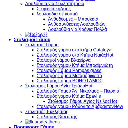
Λουλούδια για Συλληπητήρια
Στεφάνια κηδείας
λουλούδια σέ κουτιά
Ανθοδέσμες – Μπουκέτα
Ανθοσυνθέσεις Λουλουδιών
Λουλούδια για Χρόνια Πολλά
Στολισμοί Γάμου
Στολισμοί Γάμου
Στολισμός γάμου στό κτήμα Cataleya
Στολισμός γάμου στο Κτήμα Ναϊάς
Στολισμοί γάμου Βλαχέρνα
Στολισμός γάμου Κτήμα Μπραϊμνιώτη
Στολισμός Γάμου Pampas grass
Στολισμός Γάμου Μεταμόρφωση
Στολισμός Γάμου BOHO ΓΑΜΟΣ
Στολισμός Γάμου Αγία Τριάδα
Στολισμός Γάμου Άγ. Νικόλαος – Πειραιά
Στολισμός γάμου Κτήμα Epavlis
Στολισμός Γάμου Άγιος Νείλος
Στολισμός γάμου Ρόδον το Αμάραντον
Στολισμός Εκκλησίας
Στολισμός βάπτισης
Προσφορές Γάμου