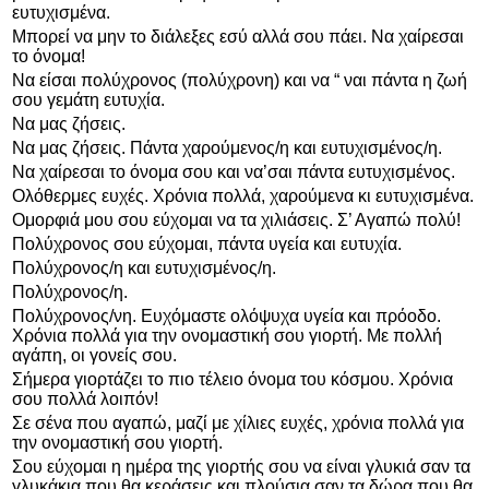
ευτυχισμένα.
Μπορεί να μην το διάλεξες εσύ αλλά σου πάει. Να χαίρεσαι
το όνομα!
Να είσαι πολύχρονος (πολύχρονη) και να “ ναι πάντα η ζωή
σου γεμάτη ευτυχία.
Να μας ζήσεις.
Να μας ζήσεις. Πάντα χαρούμενος/η και ευτυχισμένος/η.
Να χαίρεσαι το όνομα σου και να’σαι πάντα ευτυχισμένος.
Ολόθερμες ευχές. Χρόνια πολλά, χαρούμενα κι ευτυχισμένα.
Ομορφιά μου σου εύχομαι να τα χιλιάσεις. Σ’ Αγαπώ πολύ!
Πολύχρονος σου εύχομαι, πάντα υγεία και ευτυχία.
Πολύχρονος/η και ευτυχισμένος/η.
Πολύχρονος/η.
Πολύχρονος/νη. Ευχόμαστε ολόψυχα υγεία και πρόοδο.
Χρόνια πολλά για την ονομαστική σου γιορτή. Με πολλή
αγάπη, οι γονείς σου.
Σήμερα γιορτάζει το πιο τέλειο όνομα του κόσμου. Χρόνια
σου πολλά λοιπόν!
Σε σένα που αγαπώ, μαζί με χίλιες ευχές, χρόνια πολλά για
την ονομαστική σου γιορτή.
Σου εύχομαι η ημέρα της γιορτής σου να είναι γλυκιά σαν τα
γλυκάκια που θα κεράσεις και πλούσια σαν τα δώρα που θα