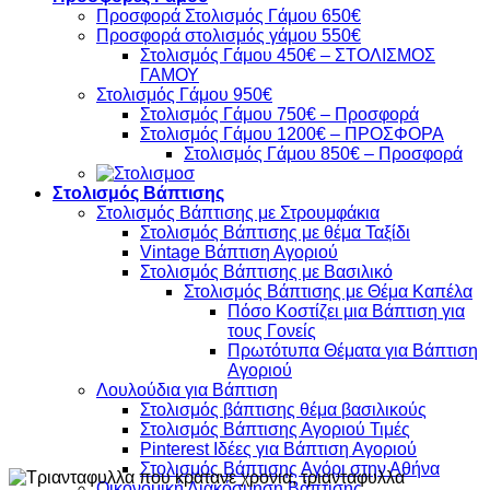
Προσφορά Στολισμός Γάμου 650€
Προσφορά στολισμός γάμου 550€
Στολισμός Γάμου 450€ – ΣΤΟΛΙΣΜΟΣ
ΓΑΜΟΥ
Στολισμός Γάμου 950€
Στολισμός Γάμου 750€ – Προσφορά
Στολισμός Γάμου 1200€ – ΠΡΟΣΦΟΡΑ
Στολισμός Γάμου 850€ – Προσφορά
Στολισμός Βάπτισης
Στολισμός Βάπτισης με Στρουμφάκια
Στολισμός Βάπτισης με θέμα Ταξίδι
Vintage Βάπτιση Αγοριού
Στολισμός Βάπτισης με Βασιλικό
Στολισμός Βάπτισης με Θέμα Καπέλα
Πόσο Κοστίζει μια Βάπτιση για
τους Γονείς
Πρωτότυπα Θέματα για Βάπτιση
Αγοριού
Λουλούδια για Βάπτιση
Στολισμός βάπτισης θέμα βασιλικούς
Στολισμός Βάπτισης Αγοριού Τιμές
Pinterest Ιδέες για Βάπτιση Αγοριού
Στολισμός Βάπτισης Αγόρι στην Αθήνα
Οικονομική Διακόσμηση Βάπτισης