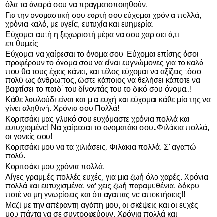
όλα τα όνειρά σου να πραγματοποιηθούν.
Για την ονομαστική σου εορτή σου εύχομαι χρόνια πολλά,
χρόνια καλά, με υγεία, ευτυχία και ευημερία.
Εύχομαι αυτή η ξεχωριστή μέρα να σου χαρίσει ό,τι
επιθυμείς
Εύχομαι να χαίρεσαι το όνομα σου! Εύχομαι επίσης όσοι
προφέρουν το όνομα σου να είναι ευγνώμονες για το καλό
που θα τους έχεις κάνει, και τέλος εύχομαι να αξίζεις τόσο
πολύ ως άνθρωπος, ώστε κάποιος να θελήσει κάποτε να
βαφτίσει το παιδί του δίνοντάς του το δικό σου όνομα..!
Κάθε λουλούδι είναι και μια ευχή και εύχομαι κάθε μία της να
γίνει αληθινή. Χρόνια σου Πολλά!
Κοριτσάκι μας γλυκό σου ευχόμαστε χρόνια πολλά και
ευτυχισμένα! Να χαίρεσαι το ονοματάκι σου..Φιλάκια πολλά,
οι γονείς σου!
Κοριτσάκι μου να τα χιλιάσεις. Φιλάκια πολλά. Σ' αγαπώ
πολύ.
Κοριτσάκι μου χρόνια πολλά.
Λίγες γραμμές πολλές ευχές, για μια ζωή όλο χαρές. Χρόνια
πολλά και ευτυχισμένα, να’ χεις ζωή παραμυθένια, δάκρυ
ποτέ να μη γνωρίσεις και ότι αγαπάς να αποκτήσεις!!!
Μαζί με την απέραντη αγάπη μου, οι σκέψεις και οι ευχές
μου πάντα να σε συντροφεύουν. Χρόνια πολλά και