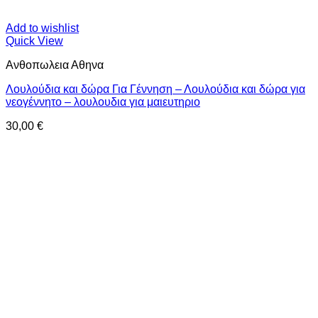
Add to wishlist
Quick View
Ανθοπωλεια Αθηνα
Λουλούδια και δώρα Για Γέννηση – Λουλούδια και δώρα για
νεογέννητο – λουλουδια για μαιευτηριο
30,00
€