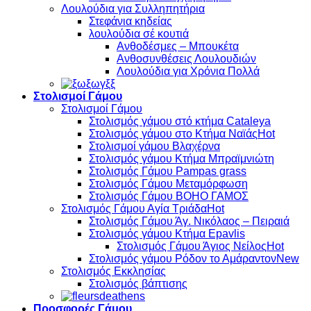
Λουλούδια για Συλληπητήρια
Στεφάνια κηδείας
λουλούδια σέ κουτιά
Ανθοδέσμες – Μπουκέτα
Ανθοσυνθέσεις Λουλουδιών
Λουλούδια για Χρόνια Πολλά
Στολισμοί Γάμου
Στολισμοί Γάμου
Στολισμός γάμου στό κτήμα Cataleya
Στολισμός γάμου στο Κτήμα Ναϊάς
Στολισμοί γάμου Βλαχέρνα
Στολισμός γάμου Κτήμα Μπραϊμνιώτη
Στολισμός Γάμου Pampas grass
Στολισμός Γάμου Μεταμόρφωση
Στολισμός Γάμου BOHO ΓΑΜΟΣ
Στολισμός Γάμου Αγία Τριάδα
Στολισμός Γάμου Άγ. Νικόλαος – Πειραιά
Στολισμός γάμου Κτήμα Epavlis
Στολισμός Γάμου Άγιος Νείλος
Στολισμός γάμου Ρόδον το Αμάραντον
Στολισμός Εκκλησίας
Στολισμός βάπτισης
Προσφορές Γάμου