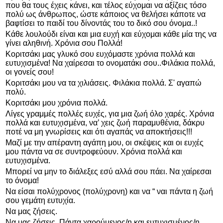
που θα τους έχεις κάνει, και τέλος εύχομαι να αξίζεις τόσο
πολύ ως άνθρωπος, ώστε κάποιος να θελήσει κάποτε να
βαφτίσει το παιδί του δίνοντάς του το δικό σου όνομα..!
Κάθε λουλούδι είναι και μια ευχή και εύχομαι κάθε μία της να
γίνει αληθινή. Χρόνια σου Πολλά!
Κοριτσάκι μας γλυκό σου ευχόμαστε χρόνια πολλά και
ευτυχισμένα! Να χαίρεσαι το ονοματάκι σου..Φιλάκια πολλά,
οι γονείς σου!
Κοριτσάκι μου να τα χιλιάσεις. Φιλάκια πολλά. Σ' αγαπώ
πολύ.
Κοριτσάκι μου χρόνια πολλά.
Λίγες γραμμές πολλές ευχές, για μια ζωή όλο χαρές. Χρόνια
πολλά και ευτυχισμένα, να’ χεις ζωή παραμυθένια, δάκρυ
ποτέ να μη γνωρίσεις και ότι αγαπάς να αποκτήσεις!!!
Μαζί με την απέραντη αγάπη μου, οι σκέψεις και οι ευχές
μου πάντα να σε συντροφεύουν. Χρόνια πολλά και
ευτυχισμένα.
Μπορεί να μην το διάλεξες εσύ αλλά σου πάει. Να χαίρεσαι
το όνομα!
Να είσαι πολύχρονος (πολύχρονη) και να “ ναι πάντα η ζωή
σου γεμάτη ευτυχία.
Να μας ζήσεις.
Να μας ζήσεις. Πάντα χαρούμενος/η και ευτυχισμένος/η.