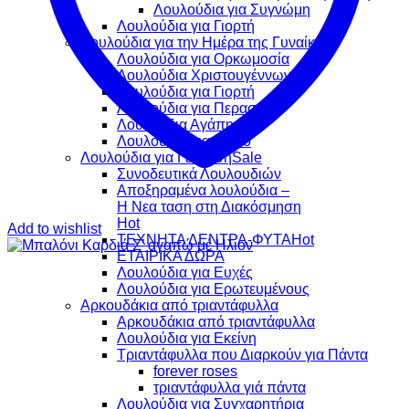
Λουλούδια για Συγνώμη
Λουλούδια για Γιορτή
Λουλούδια για την Ημέρα της Γυναίκας
Λουλούδια για Ορκωμοσία
Λουλούδια Χριστουγέννων
Λουλούδια για Γιορτή
Λουλούδια για Περαστικά
Λουλούδια Αγάπης
Λουλούδια για Δώρο
Λουλούδια για Γέννηση
Συνοδευτικά Λουλουδιών
Αποξηραμένα λουλούδια –
Η Νεα ταση στη Διακόσμηση
Add to wishlist
ΤΕΧΝΗΤΑ ΔΕΝΤΡΑ-ΦΥΤΑ
ΕΤΑΙΡΙΚΑ ΔΩΡΑ
Λουλούδια για Ευχές
Λουλούδια για Ερωτευμένους
Aρκουδάκια από τριαντάφυλλα
Aρκουδάκια από τριαντάφυλλα
Λουλούδια για Εκείνη
Τριαντάφυλλα που Διαρκούν για Πάντα
forever roses
τριαντάφυλλα γιά πάντα
Λουλούδια για Συγχαρητήρια